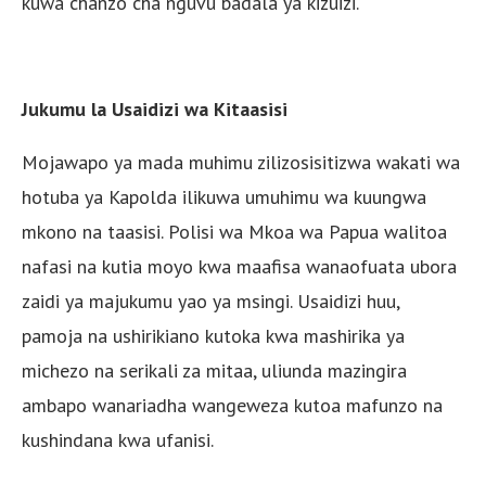
kuwa chanzo cha nguvu badala ya kizuizi.
Jukumu la Usaidizi wa Kitaasisi
Mojawapo ya mada muhimu zilizosisitizwa wakati wa
hotuba ya Kapolda ilikuwa umuhimu wa kuungwa
mkono na taasisi. Polisi wa Mkoa wa Papua walitoa
nafasi na kutia moyo kwa maafisa wanaofuata ubora
zaidi ya majukumu yao ya msingi. Usaidizi huu,
pamoja na ushirikiano kutoka kwa mashirika ya
michezo na serikali za mitaa, uliunda mazingira
ambapo wanariadha wangeweza kutoa mafunzo na
kushindana kwa ufanisi.