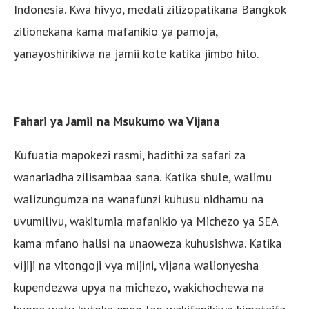
Indonesia. Kwa hivyo, medali zilizopatikana Bangkok
zilionekana kama mafanikio ya pamoja,
yanayoshirikiwa na jamii kote katika jimbo hilo.
Fahari ya Jamii na Msukumo wa Vijana
Kufuatia mapokezi rasmi, hadithi za safari za
wanariadha zilisambaa sana. Katika shule, walimu
walizungumza na wanafunzi kuhusu nidhamu na
uvumilivu, wakitumia mafanikio ya Michezo ya SEA
kama mfano halisi na unaoweza kuhusishwa. Katika
vijiji na vitongoji vya mijini, vijana walionyesha
kupendezwa upya na michezo, wakichochewa na