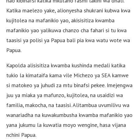
hao kibinafsi katika mkutano rasmi lakini wa dhati.
Katika maelezo yake, alionyesha shukrani kubwa kwa
kujitolea na mafanikio yao, akisisitiza kwamba
mafanikio yao yalikuwa chanzo cha fahari si tu kwa
taasisi ya polisi ya Papua bali pia kwa watu wote wa
Papua.
Kapolda alisisitiza kwamba kushinda medali katika
tukio la kimataifa kama vile Michezo ya SEA kamwe
si matokeo ya juhudi za mtu binafsi pekee. Imejengwa
juu ya miaka ya mafunzo, kujitolea, na usaidizi wa
familia, makocha, na taasisi. Alitambua uvumilivu wa
wanariadha na kuwakumbusha kwamba mafanikio yao
yana jukumu la kuwatia moyo wengine, hasa vijana
nchini Papua.