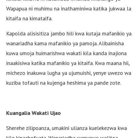
Wapapua ni muhimu na inathaminiwa katika jukwaa la
kitaifa na kimataifa.
Kapolda alisisitiza jambo hili kwa kutaja mafanikio ya
wanariadha kama mafanikio ya pamoja. Alibainisha
kuwa umoja huimarishwa wakati kila kanda inajiona
inaakisiwa katika mafanikio ya kitaifa. Kwa maana hii,
michezo inakuwa lugha ya ujumuishi, yenye uwezo wa
kuziba tofauti na kujenga heshima ya pande zote.
Kuangalia Wakati Ujao
Sherehe zilipoanza, umakini ulianza kuelekezwa kwa
kile kinachofuata. Wanariadha wenyewe walitoa