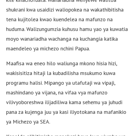
shukrani kwa usaidizi waliopokea na wakathibitisha
tena kujitolea kwao kuendelea na mafunzo na
huduma. Walizungumzia kuhusu hamu yao ya kuwatia
moyo wanariadha wachanga na kuchangia katika
maendeleo ya michezo nchini Papua.
Maafisa wa eneo hilo waliunga mkono hisia hizi,
wakisisitiza hitaji la kubadilisha msukumo kuwa
programu halisi. Mipango ya utafutaji wa vipaji,
mashindano ya vijana, na vifaa vya mafunzo
vilivyoboreshwa ilijadiliwa kama sehemu ya juhudi
pana za kujenga juu ya kasi iliyotokana na mafanikio
ya Michezo ya SEA.