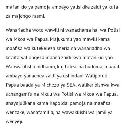
mafanikio ya pamoja ambayo yalisikika zaidi ya kuta
za majengo rasmi.
Wanariadha wote wawili ni wanachama hai wa Polisi
wa Mkoa wa Papua. Majukumu yao mawili kama
maafisa wa kutekeleza sheria na wanariadha wa
kitaifa yaliongeza maana zaidi kwa mafanikio yao.
Waliwakilisha nidhamu, kujitolea, na huduma, maadili
ambayo yanaenea zaidi ya ushindani. Waliporudi
Papua baada ya Michezo ya SEA, walikaribishwa kwa
uchangamfu na Mkuu wa Polisi wa Mkoa wa Papua,
anayejulikana kama Kapolda, pamoja na maafisa
wenzake, wanafamilia, na wawakilishi wa jamii ya
wenyeji.