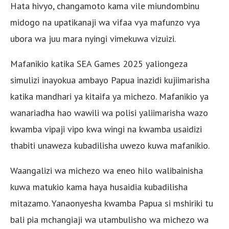
Hata hivyo, changamoto kama vile miundombinu
midogo na upatikanaji wa vifaa vya mafunzo vya
ubora wa juu mara nyingi vimekuwa vizuizi.
Mafanikio katika SEA Games 2025 yaliongeza
simulizi inayokua ambayo Papua inazidi kujiimarisha
katika mandhari ya kitaifa ya michezo. Mafanikio ya
wanariadha hao wawili wa polisi yaliimarisha wazo
kwamba vipaji vipo kwa wingi na kwamba usaidizi
thabiti unaweza kubadilisha uwezo kuwa mafanikio.
Waangalizi wa michezo wa eneo hilo walibainisha
kuwa matukio kama haya husaidia kubadilisha
mitazamo. Yanaonyesha kwamba Papua si mshiriki tu
bali pia mchangiaji wa utambulisho wa michezo wa