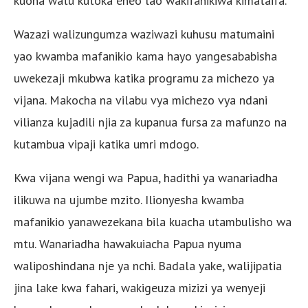
kuona watu kutoka eneo lao wakifanikiwa kimataifa.
Wazazi walizungumza waziwazi kuhusu matumaini
yao kwamba mafanikio kama hayo yangesababisha
uwekezaji mkubwa katika programu za michezo ya
vijana. Makocha na vilabu vya michezo vya ndani
vilianza kujadili njia za kupanua fursa za mafunzo na
kutambua vipaji katika umri mdogo.
Kwa vijana wengi wa Papua, hadithi ya wanariadha
ilikuwa na ujumbe mzito. Ilionyesha kwamba
mafanikio yanawezekana bila kuacha utambulisho wa
mtu. Wanariadha hawakuiacha Papua nyuma
waliposhindana nje ya nchi. Badala yake, walijipatia
jina lake kwa fahari, wakigeuza mizizi ya wenyeji