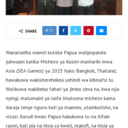
0
SHARE
Wanariadha wawili kutoka Papua walipopanda
jukwaani katika Michezo ya Kusini-mashariki mwa
Asia (SEA Games) ya 2025 huko Bangkok, Thailand,
hawakuwa wakisherehekea ushindi wa kibinafsi tu.
Walikuwa wakibeba fahari ya jimbo zima na, kwa njia
nyingi, matumaini ya taifa linaloona michezo kama
daraja lenye nguvu kati ya maeneo, utambulisho, na
vizazi. Kurudi kwao Papua hakukuwa tu na itifaki
rasmi, bali pia na hisia za kweli, makofi, na hisia ya