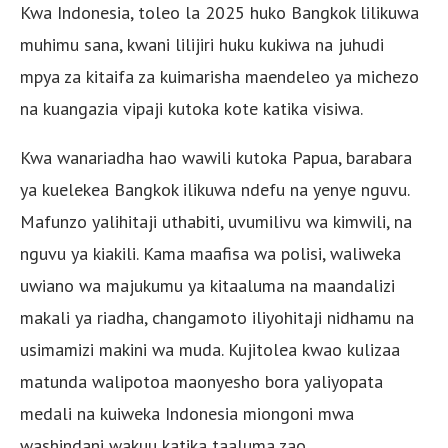
Kwa Indonesia, toleo la 2025 huko Bangkok lilikuwa
muhimu sana, kwani lilijiri huku kukiwa na juhudi
mpya za kitaifa za kuimarisha maendeleo ya michezo
na kuangazia vipaji kutoka kote katika visiwa.
Kwa wanariadha hao wawili kutoka Papua, barabara
ya kuelekea Bangkok ilikuwa ndefu na yenye nguvu.
Mafunzo yalihitaji uthabiti, uvumilivu wa kimwili, na
nguvu ya kiakili. Kama maafisa wa polisi, waliweka
uwiano wa majukumu ya kitaaluma na maandalizi
makali ya riadha, changamoto iliyohitaji nidhamu na
usimamizi makini wa muda. Kujitolea kwao kulizaa
matunda walipotoa maonyesho bora yaliyopata
medali na kuiweka Indonesia miongoni mwa
washindani wakuu katika taaluma zao.