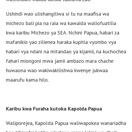
Ushindi wao ulishangiliwa si tu na maafisa wa
michezo bali pia na raia wa kawaida waliofuatilia
kwa karibu Michezo ya SEA. Nchini Papua, habari za
mafanikio yao zilienea haraka kupitia vyombo vya
habari vya ndani na mitandao ya kijamii, na kuchochea
fahari miongoni mwa jamii ambazo mara chache
huwaona wao wakiwakilishwa kwenye jukwaa
maarufu kama hilo.
Karibu kwa Furaha kutoka Kapolda Papua
Waliporejea, Kapolda Papua waliwapokea wanariadha