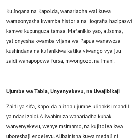
Kulingana na Kapolda, wanariadha walikuwa
wameonyesha kwamba historia na jiografia hazipaswi
kamwe kupunguza tamaa. Mafanikio yao, alisema,
yalionyesha kwamba vijana wa Papua wanaweza
kushindana na kufanikiwa katika viwango vya juu
zaidi wanapopewa fursa, mwongozo, na imani.
Ujumbe wa Tabia, Unyenyekevu, na Uwajibikaji
Zaidi ya sifa, Kapolda alitoa ujumbe ulioakisi maadili
ya ndani zaidi. Aliwahimiza wanariadha kubaki
wanyenyekevu, wenye msimamo, na kujitolea kwa
uboreshaji endelevu. Alibainisha kuwa medali ni