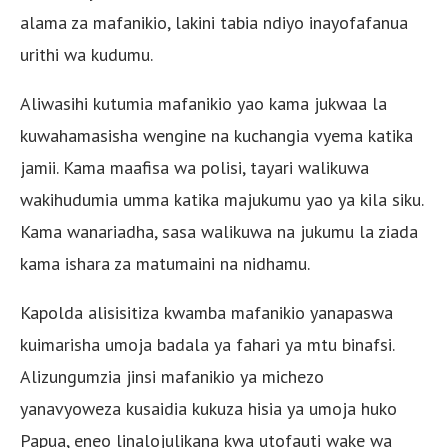
alama za mafanikio, lakini tabia ndiyo inayofafanua
urithi wa kudumu.
Aliwasihi kutumia mafanikio yao kama jukwaa la
kuwahamasisha wengine na kuchangia vyema katika
jamii. Kama maafisa wa polisi, tayari walikuwa
wakihudumia umma katika majukumu yao ya kila siku.
Kama wanariadha, sasa walikuwa na jukumu la ziada
kama ishara za matumaini na nidhamu.
Kapolda alisisitiza kwamba mafanikio yanapaswa
kuimarisha umoja badala ya fahari ya mtu binafsi.
Alizungumzia jinsi mafanikio ya michezo
yanavyoweza kusaidia kukuza hisia ya umoja huko
Papua, eneo linalojulikana kwa utofauti wake wa