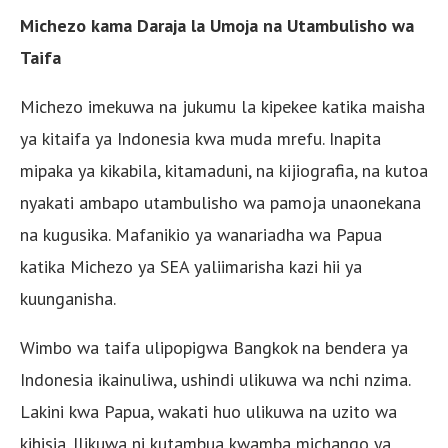
Michezo kama Daraja la Umoja na Utambulisho wa
Taifa
Michezo imekuwa na jukumu la kipekee katika maisha
ya kitaifa ya Indonesia kwa muda mrefu. Inapita
mipaka ya kikabila, kitamaduni, na kijiografia, na kutoa
nyakati ambapo utambulisho wa pamoja unaonekana
na kugusika. Mafanikio ya wanariadha wa Papua
katika Michezo ya SEA yaliimarisha kazi hii ya
kuunganisha.
Wimbo wa taifa ulipopigwa Bangkok na bendera ya
Indonesia ikainuliwa, ushindi ulikuwa wa nchi nzima.
Lakini kwa Papua, wakati huo ulikuwa na uzito wa
kihisia. Ilikuwa ni kutambua kwamba michango ya