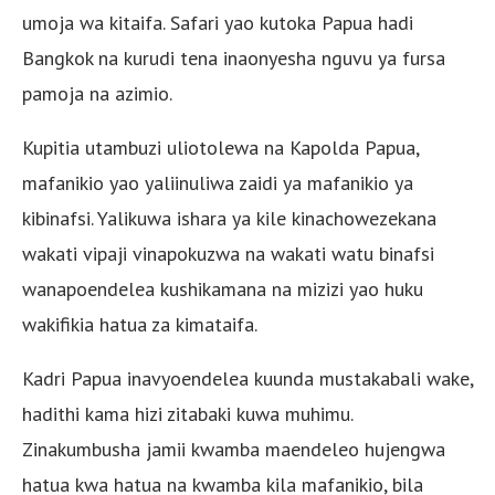
umoja wa kitaifa. Safari yao kutoka Papua hadi
Bangkok na kurudi tena inaonyesha nguvu ya fursa
pamoja na azimio.
Kupitia utambuzi uliotolewa na Kapolda Papua,
mafanikio yao yaliinuliwa zaidi ya mafanikio ya
kibinafsi. Yalikuwa ishara ya kile kinachowezekana
wakati vipaji vinapokuzwa na wakati watu binafsi
wanapoendelea kushikamana na mizizi yao huku
wakifikia hatua za kimataifa.
Kadri Papua inavyoendelea kuunda mustakabali wake,
hadithi kama hizi zitabaki kuwa muhimu.
Zinakumbusha jamii kwamba maendeleo hujengwa
hatua kwa hatua na kwamba kila mafanikio, bila