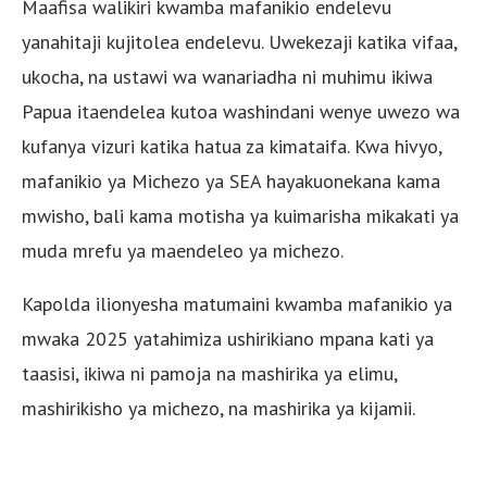
Maafisa walikiri kwamba mafanikio endelevu
yanahitaji kujitolea endelevu. Uwekezaji katika vifaa,
ukocha, na ustawi wa wanariadha ni muhimu ikiwa
Papua itaendelea kutoa washindani wenye uwezo wa
kufanya vizuri katika hatua za kimataifa. Kwa hivyo,
mafanikio ya Michezo ya SEA hayakuonekana kama
mwisho, bali kama motisha ya kuimarisha mikakati ya
muda mrefu ya maendeleo ya michezo.
Kapolda ilionyesha matumaini kwamba mafanikio ya
mwaka 2025 yatahimiza ushirikiano mpana kati ya
taasisi, ikiwa ni pamoja na mashirika ya elimu,
mashirikisho ya michezo, na mashirika ya kijamii.