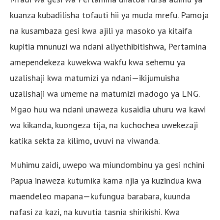
kuanza kubadilisha tofauti hii ya muda mrefu. Pamoja
na kusambaza gesi kwa ajili ya masoko ya kitaifa
kupitia mnunuzi wa ndani aliyethibitishwa, Pertamina
amependekeza kuwekwa wakfu kwa sehemu ya
uzalishaji kwa matumizi ya ndani—ikijumuisha
uzalishaji wa umeme na matumizi madogo ya LNG.
Mgao huu wa ndani unaweza kusaidia uhuru wa kawi
wa kikanda, kuongeza tija, na kuchochea uwekezaji
katika sekta za kilimo, uvuvi na viwanda.
Muhimu zaidi, uwepo wa miundombinu ya gesi nchini
Papua inaweza kutumika kama njia ya kuzindua kwa
maendeleo mapana—kufungua barabara, kuunda
nafasi za kazi, na kuvutia tasnia shirikishi. Kwa