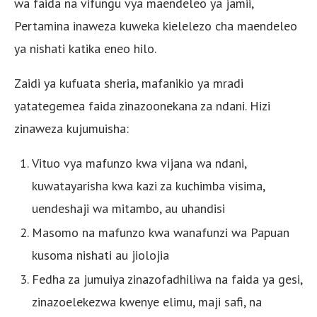
wa faida na vifungu vya maendeleo ya jamii,
Pertamina inaweza kuweka kielelezo cha maendeleo
ya nishati katika eneo hilo.
Zaidi ya kufuata sheria, mafanikio ya mradi
yatategemea faida zinazoonekana za ndani. Hizi
zinaweza kujumuisha:
Vituo vya mafunzo kwa vijana wa ndani,
kuwatayarisha kwa kazi za kuchimba visima,
uendeshaji wa mitambo, au uhandisi
Masomo na mafunzo kwa wanafunzi wa Papuan
kusoma nishati au jiolojia
Fedha za jumuiya zinazofadhiliwa na faida ya gesi,
zinazoelekezwa kwenye elimu, maji safi, na