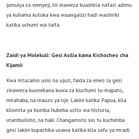
jumuiya za wenyeji, hii inaweza kuashiria nafasi adimu
ya kuhama kutoka kwa waangalizi hadi washiriki
katika uchumi wa taifa.
Zaidi ya Molekuli: Gesi Asilia kama Kichocheo cha
Kijamii
Kwa mtazamo usio na ujuzi, faida za eneo la gesi
zinaweza kuonekana kuwa za kiuchumi tu-mapato,
mirahaba, na mauzo ya nje. Lakini katika Papua, kila
kilomita ya bomba hubeba uzito wa historia,
utambulisho, na haki. Changamoto sio tu kuchimba
gesi lakini kupachika usawa katika kila safu ya mradi.