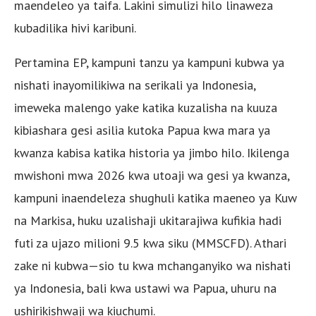
maendeleo ya taifa. Lakini simulizi hilo linaweza
kubadilika hivi karibuni.
Pertamina EP, kampuni tanzu ya kampuni kubwa ya
nishati inayomilikiwa na serikali ya Indonesia,
imeweka malengo yake katika kuzalisha na kuuza
kibiashara gesi asilia kutoka Papua kwa mara ya
kwanza kabisa katika historia ya jimbo hilo. Ikilenga
mwishoni mwa 2026 kwa utoaji wa gesi ya kwanza,
kampuni inaendeleza shughuli katika maeneo ya Kuw
na Markisa, huku uzalishaji ukitarajiwa kufikia hadi
futi za ujazo milioni 9.5 kwa siku (MMSCFD). Athari
zake ni kubwa—sio tu kwa mchanganyiko wa nishati
ya Indonesia, bali kwa ustawi wa Papua, uhuru na
ushirikishwaji wa kiuchumi.