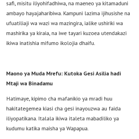
safi, misitu iliyohifadhiwa, na maeneo ya kitamaduni
ambayo hayajaharibiwa. Kampuni lazima ijihusishe na
ufuatiliaji wa wazi wa mazingira, ialike ushiriki wa
mashirika ya kiraia, na iwe tayari kuzoea utendakazi
ikiwa inatishia mifumo ikolojia dhaifu.
Maono ya Muda Mrefu: Kutoka Gesi Asilia hadi
Mtaji wa Binadamu
Hatimaye, kipimo cha mafanikio ya mradi huu
hakitategemea kiasi cha gesi inayouzwa au faida
iliyopatikana. Italala ikiwa italeta mabadiliko ya
kudumu katika maisha ya Wapapua.