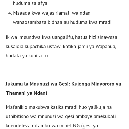
huduma za afya
Msaada kwa wajasiriamali wa ndani
wanaosambaza bidhaa au huduma kwa mradi
Ikiwa imeundwa kwa uangalifu, hatua hizi zinaweza
kusaidia kupachika ustawi katika jamii ya Wapapua,
badala ya kupita tu.
Jukumu la Mnunuzi wa Gesi: Kujenga Minyororo ya
Thamani ya Ndani
Mafanikio makubwa katika mradi huo yalikuja na
uthibitisho wa mnunuzi wa gesi ambaye amekubali
kuendeleza mtambo wa mini-LNG (gesi ya