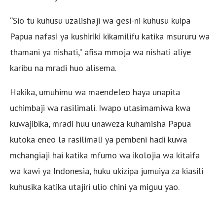
“Sio tu kuhusu uzalishaji wa gesi-ni kuhusu kuipa
Papua nafasi ya kushiriki kikamilifu katika msururu wa
thamani ya nishati,” afisa mmoja wa nishati aliye
karibu na mradi huo alisema.
Hakika, umuhimu wa maendeleo haya unapita
uchimbaji wa rasilimali. Iwapo utasimamiwa kwa
kuwajibika, mradi huu unaweza kuhamisha Papua
kutoka eneo la rasilimali ya pembeni hadi kuwa
mchangiaji hai katika mfumo wa ikolojia wa kitaifa
wa kawi ya Indonesia, huku ukizipa jumuiya za kiasili
kuhusika katika utajiri ulio chini ya miguu yao.