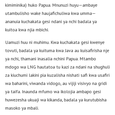
kimiminika) huko Papua. Mnunuzi huyu—ambaye
utambulisho wake haujafichuliwa kwa umma—
ananuia kuchakata gesi ndani ya nchi badala ya
kuitoa kwa njia mbichi.
Uamuzi huu ni muhimu. Kwa kuchakata gesi kwenye
tovuti, badala ya kuituma kwa Java au kuisafirisha nje
ya nchi, thamani inasalia nchini Papua. Mtambo
mdogo wa LNG hautatoa tu kazi za ndani na shughuli
za kiuchumi lakini pia kuzalisha nishati safi kwa usafiri
wa baharini, viwanda vidogo, au vijiji visivyo na gridi
ya taifa. Inaunda mfumo wa ikolojia ambapo gesi
huwezesha ukuaji wa kikanda, badala ya kurutubisha
masoko ya mbali.