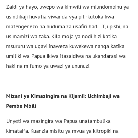
Zaidi ya hayo, uwepo wa kimwili wa miundombinu ya
usindikaji huvutia viwanda vya pili-kutoka kwa
matengenezo na huduma za usafiri hadi IT, upishi, na
usimamizi wa taka. Kila moja ya nodi hizi katika
msururu wa ugavi inaweza kuwekewa nanga katika
umiliki wa Papua ikiwa itasaidiwa na ukandarasi wa
haki na mifumo ya uwazi ya ununuzi.
Mizani ya Kimazingira na Kijamii: Uchimbaji wa
Pembe Mbili
Unyeti wa mazingira wa Papua unatambulika
kimataifa. Kuanzia misitu ya mvua ya kitropiki na