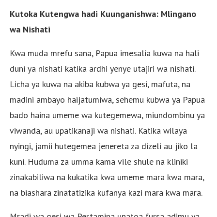
Kutoka Kutengwa hadi Kuunganishwa: Mlingano
wa Nishati
Kwa muda mrefu sana, Papua imesalia kuwa na hali
duni ya nishati katika ardhi yenye utajiri wa nishati.
Licha ya kuwa na akiba kubwa ya gesi, mafuta, na
madini ambayo haijatumiwa, sehemu kubwa ya Papua
bado haina umeme wa kutegemewa, miundombinu ya
viwanda, au upatikanaji wa nishati. Katika wilaya
nyingi, jamii hutegemea jenereta za dizeli au jiko la
kuni. Huduma za umma kama vile shule na kliniki
zinakabiliwa na kukatika kwa umeme mara kwa mara,
na biashara zinatatizika kufanya kazi mara kwa mara.
Mradi wa gesi wa Pertamina unatoa fursa adimu ya