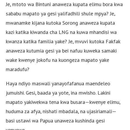
Je, mtoto wa Bintuni anaweza kupata elimu bora kwa
sababu mapato ya gesi yalifadhili shule mpya? Je,
mwanamke kijana kutoka Sorong anaweza kupata
kazi katika kiwanda cha LNG na kuwa mhandisi wa
kwanza katika familia yake? Je, mvuvi kutoka Fakfak
anaweza kutumia gesi ya bei nafuu kuweka samaki
wake kwenye jokofu na kuongeza mapato yake
maradufu?
Haya ndiyo maswali yanayofafanua maendeleo
jumuishi. Gesi, baada ya yote, ina mwisho. Lakini
mapato yakiwekwa tena kwa busara—kwenye elimu,
huduma za afya, nishati mbadala, na ujasiriamali—
basi ustawi wa Papua unaweza kushinda gesi
yenyewe.