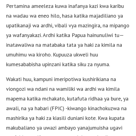
Pertamina ameeleza kuwa inafanya kazi kwa karibu
na wadau wa eneo hilo, hasa katika majadiliano ya
upatikanaji wa ardhi, vibali vya mazingira, na mipango
ya wafanyakazi. Ardhi katika Papua hainunuliwi tu—
inatawaliwa na matabaka tata ya haki za kimila na
umuhimu wa kiroho. Kupuuza ukweli huu
kumesababisha upinzani katika siku za nyuma.
Wakati huu, kampuni imeripotiwa kushirikiana na
viongozi wa ndani na wamiliki wa ardhi wa kimila
mapema katika mchakato, kutafuta ridhaa ya bure, ya
awali, na ya habari (FPIC) -kiwango kinachokuzwa na
mashirika ya haki za kiasili duniani kote. Kwa kupata
makubaliano ya uwazi ambayo yanajumuisha ugavi