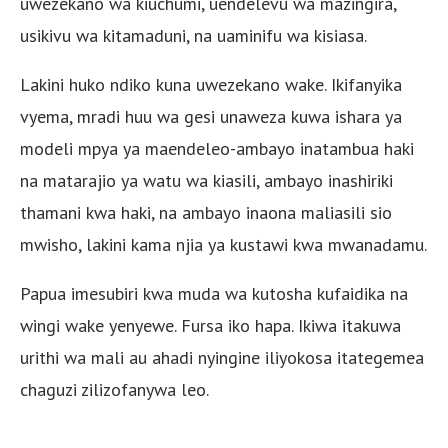
uwezekano wa kiuchumi, uendelevu wa mazingira,
usikivu wa kitamaduni, na uaminifu wa kisiasa.
Lakini huko ndiko kuna uwezekano wake. Ikifanyika
vyema, mradi huu wa gesi unaweza kuwa ishara ya
modeli mpya ya maendeleo-ambayo inatambua haki
na matarajio ya watu wa kiasili, ambayo inashiriki
thamani kwa haki, na ambayo inaona maliasili sio
mwisho, lakini kama njia ya kustawi kwa mwanadamu.
Papua imesubiri kwa muda wa kutosha kufaidika na
wingi wake yenyewe. Fursa iko hapa. Ikiwa itakuwa
urithi wa mali au ahadi nyingine iliyokosa itategemea
chaguzi zilizofanywa leo.