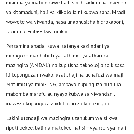
miamba ya matumbawe hadi spishi adimu na maeneo
ya kitamaduni, hali ya kiikolojia ni kubwa sana. Mradi
wowote wa viwanda, hasa unaohusisha hidrokaboni,
lazima utembee kwa makini.
Pertamina anadai kuwa itafanya kazi ndani ya
miongozo madhubuti ya tathmini ya athari za
mazingira (AMDAL) na kupitisha teknolojia za kisasa
ili kupunguza mwako, uzalishaji na uchafuzi wa maji.
Matumizi ya mini-LNG, ambayo hupunguza hitaji la
mabomba marefu au nyayo kubwa za viwandani,
inaweza kupunguza zaidi hatari za kimazingira.
Lakini utendaji wa mazingira utahukumiwa si kwa
ripoti pekee, bali na matokeo halisi—vyanzo vya maji