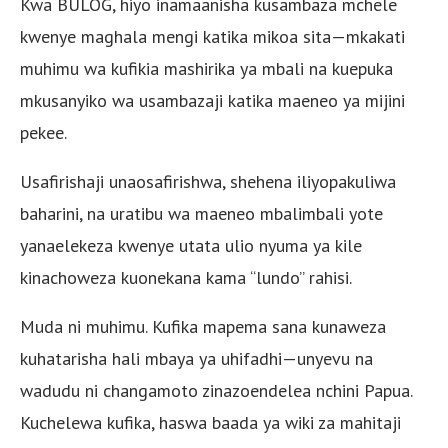
Kwa BULOG, hiyo inamaanisha kusambaza mchele
kwenye maghala mengi katika mikoa sita—mkakati
muhimu wa kufikia mashirika ya mbali na kuepuka
mkusanyiko wa usambazaji katika maeneo ya mijini
pekee.
Usafirishaji unaosafirishwa, shehena iliyopakuliwa
baharini, na uratibu wa maeneo mbalimbali yote
yanaelekeza kwenye utata ulio nyuma ya kile
kinachoweza kuonekana kama “lundo” rahisi.
Muda ni muhimu. Kufika mapema sana kunaweza
kuhatarisha hali mbaya ya uhifadhi—unyevu na
wadudu ni changamoto zinazoendelea nchini Papua.
Kuchelewa kufika, haswa baada ya wiki za mahitaji