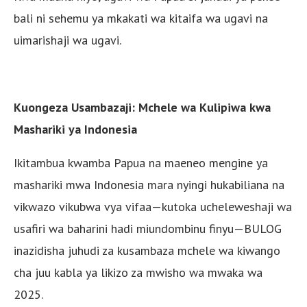
bali ni sehemu ya mkakati wa kitaifa wa ugavi na
uimarishaji wa ugavi.
Kuongeza Usambazaji: Mchele wa Kulipiwa kwa
Mashariki ya Indonesia
Ikitambua kwamba Papua na maeneo mengine ya
mashariki mwa Indonesia mara nyingi hukabiliana na
vikwazo vikubwa vya vifaa—kutoka ucheleweshaji wa
usafiri wa baharini hadi miundombinu finyu—BULOG
inazidisha juhudi za kusambaza mchele wa kiwango
cha juu kabla ya likizo za mwisho wa mwaka wa
2025.