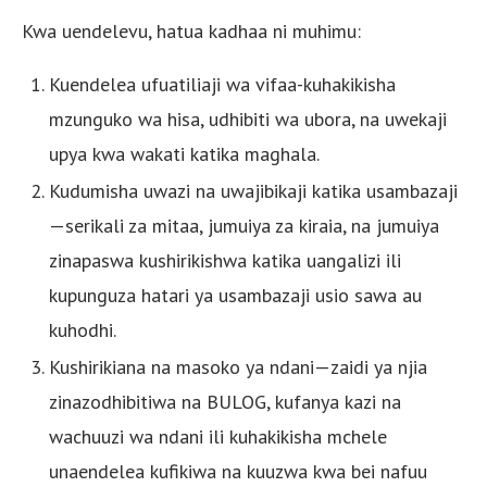
Kwa uendelevu, hatua kadhaa ni muhimu:
Kuendelea ufuatiliaji wa vifaa-kuhakikisha
mzunguko wa hisa, udhibiti wa ubora, na uwekaji
upya kwa wakati katika maghala.
Kudumisha uwazi na uwajibikaji katika usambazaji
—serikali za mitaa, jumuiya za kiraia, na jumuiya
zinapaswa kushirikishwa katika uangalizi ili
kupunguza hatari ya usambazaji usio sawa au
kuhodhi.
Kushirikiana na masoko ya ndani—zaidi ya njia
zinazodhibitiwa na BULOG, kufanya kazi na
wachuuzi wa ndani ili kuhakikisha mchele
unaendelea kufikiwa na kuuzwa kwa bei nafuu