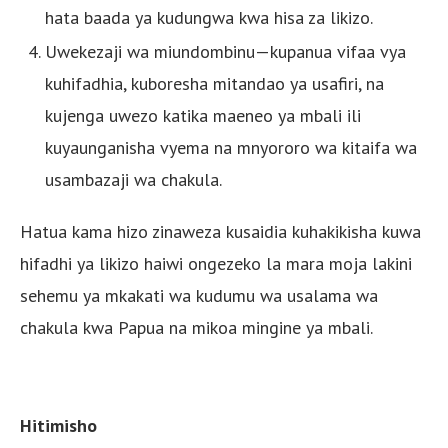
hata baada ya kudungwa kwa hisa za likizo.
Uwekezaji wa miundombinu—kupanua vifaa vya
kuhifadhia, kuboresha mitandao ya usafiri, na
kujenga uwezo katika maeneo ya mbali ili
kuyaunganisha vyema na mnyororo wa kitaifa wa
usambazaji wa chakula.
Hatua kama hizo zinaweza kusaidia kuhakikisha kuwa
hifadhi ya likizo haiwi ongezeko la mara moja lakini
sehemu ya mkakati wa kudumu wa usalama wa
chakula kwa Papua na mikoa mingine ya mbali.
Hitimisho