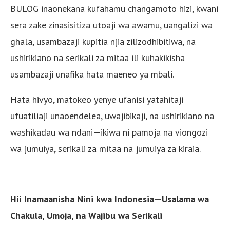
BULOG inaonekana kufahamu changamoto hizi, kwani
sera zake zinasisitiza utoaji wa awamu, uangalizi wa
ghala, usambazaji kupitia njia zilizodhibitiwa, na
ushirikiano na serikali za mitaa ili kuhakikisha
usambazaji unafika hata maeneo ya mbali.
Hata hivyo, matokeo yenye ufanisi yatahitaji
ufuatiliaji unaoendelea, uwajibikaji, na ushirikiano na
washikadau wa ndani—ikiwa ni pamoja na viongozi
wa jumuiya, serikali za mitaa na jumuiya za kiraia.
Hii Inamaanisha Nini kwa Indonesia—Usalama wa
Chakula, Umoja, na Wajibu wa Serikali