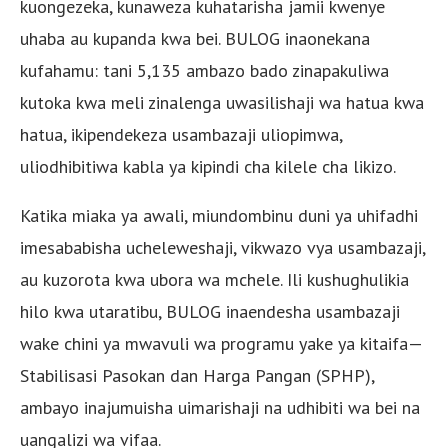
kuongezeka, kunaweza kuhatarisha jamii kwenye
uhaba au kupanda kwa bei. BULOG inaonekana
kufahamu: tani 5,135 ambazo bado zinapakuliwa
kutoka kwa meli zinalenga uwasilishaji wa hatua kwa
hatua, ikipendekeza usambazaji uliopimwa,
uliodhibitiwa kabla ya kipindi cha kilele cha likizo.
Katika miaka ya awali, miundombinu duni ya uhifadhi
imesababisha ucheleweshaji, vikwazo vya usambazaji,
au kuzorota kwa ubora wa mchele. Ili kushughulikia
hilo kwa utaratibu, BULOG inaendesha usambazaji
wake chini ya mwavuli wa programu yake ya kitaifa—
Stabilisasi Pasokan dan Harga Pangan (SPHP),
ambayo inajumuisha uimarishaji na udhibiti wa bei na
uangalizi wa vifaa.