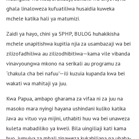
ghala linaloweza kufuatiliwa husaidia kuweka
mchele katika hali ya matumizi.
Zaidi ya hayo, chini ya SPHP, BULOG huhakikisha
mchele unapitishwa kupitia njia za usambazaji wa bei
zilizofadhiliwa au zilizodhibitiwa—kama vile vibanda
vinavyoungwa mkono na serikali au programu za
“chakula cha bei nafuu”—ili kuzuia kupanda kwa bei
wakati wa mahitaji ya juu.
Kwa Papua, ambapo gharama za vifaa ni za juu na
masoko mara nyingi hayana ushindani kuliko katika
Java au vituo vya mijini, uthabiti huu wa bei unaweza
kuleta mabadiliko ya kweli. Bila uingiliaji kati kama
huo, jumuiya za mbali zinaweza kukabiliana na uhaba-