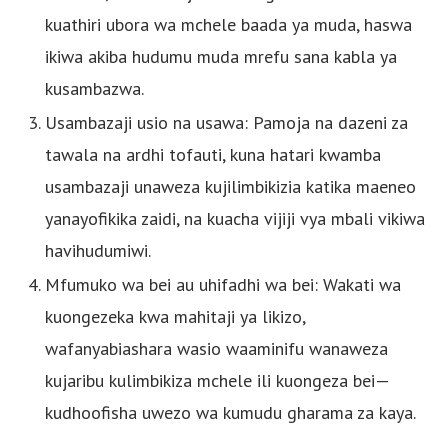
kuathiri ubora wa mchele baada ya muda, haswa
ikiwa akiba hudumu muda mrefu sana kabla ya
kusambazwa.
Usambazaji usio na usawa: Pamoja na dazeni za
tawala na ardhi tofauti, kuna hatari kwamba
usambazaji unaweza kujilimbikizia katika maeneo
yanayofikika zaidi, na kuacha vijiji vya mbali vikiwa
havihudumiwi.
Mfumuko wa bei au uhifadhi wa bei: Wakati wa
kuongezeka kwa mahitaji ya likizo,
wafanyabiashara wasio waaminifu wanaweza
kujaribu kulimbikiza mchele ili kuongeza bei—
kudhoofisha uwezo wa kumudu gharama za kaya.