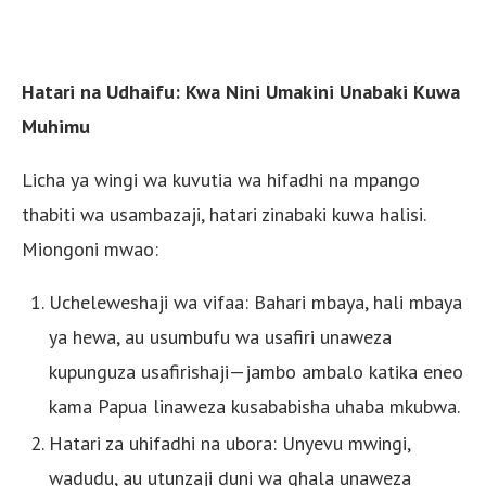
Hatari na Udhaifu: Kwa Nini Umakini Unabaki Kuwa
Muhimu
Licha ya wingi wa kuvutia wa hifadhi na mpango
thabiti wa usambazaji, hatari zinabaki kuwa halisi.
Miongoni mwao:
Ucheleweshaji wa vifaa: Bahari mbaya, hali mbaya
ya hewa, au usumbufu wa usafiri unaweza
kupunguza usafirishaji—jambo ambalo katika eneo
kama Papua linaweza kusababisha uhaba mkubwa.
Hatari za uhifadhi na ubora: Unyevu mwingi,
wadudu, au utunzaji duni wa ghala unaweza