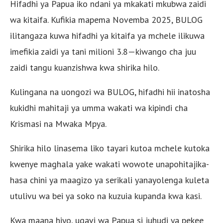
Hifadhi ya Papua iko ndani ya mkakati mkubwa zaidi
wa kitaifa. Kufikia mapema Novemba 2025, BULOG
ilitangaza kuwa hifadhi ya kitaifa ya mchele ilikuwa
imefikia zaidi ya tani milioni 3.8—kiwango cha juu
zaidi tangu kuanzishwa kwa shirika hilo.
Kulingana na uongozi wa BULOG, hifadhi hii inatosha
kukidhi mahitaji ya umma wakati wa kipindi cha
Krismasi na Mwaka Mpya.
Shirika hilo linasema liko tayari kutoa mchele kutoka
kwenye maghala yake wakati wowote unapohitajika-
hasa chini ya maagizo ya serikali yanayolenga kuleta
utulivu wa bei ya soko na kuzuia kupanda kwa kasi.
Kwa maana hiyo, ugavi wa Papua si juhudi ya pekee