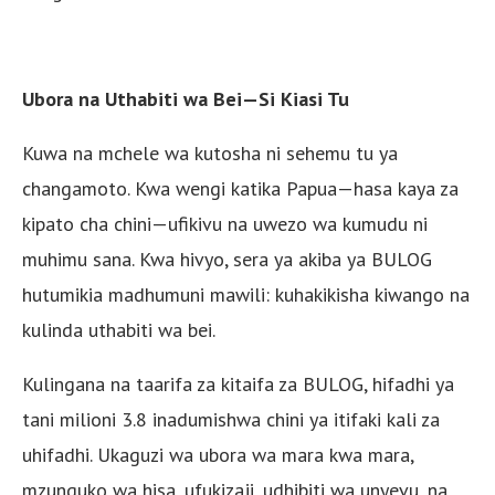
Ubora na Uthabiti wa Bei—Si Kiasi Tu
Kuwa na mchele wa kutosha ni sehemu tu ya
changamoto. Kwa wengi katika Papua—hasa kaya za
kipato cha chini—ufikivu na uwezo wa kumudu ni
muhimu sana. Kwa hivyo, sera ya akiba ya BULOG
hutumikia madhumuni mawili: kuhakikisha kiwango na
kulinda uthabiti wa bei.
Kulingana na taarifa za kitaifa za BULOG, hifadhi ya
tani milioni 3.8 inadumishwa chini ya itifaki kali za
uhifadhi. Ukaguzi wa ubora wa mara kwa mara,
mzunguko wa hisa, ufukizaji, udhibiti wa unyevu, na