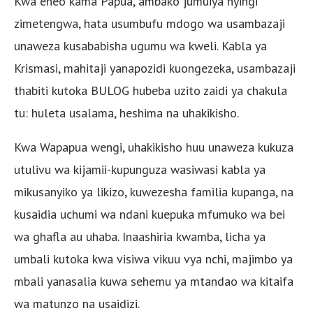
Kwa eneo kama Papua, ambako jumuiya nyingi
zimetengwa, hata usumbufu mdogo wa usambazaji
unaweza kusababisha ugumu wa kweli. Kabla ya
Krismasi, mahitaji yanapozidi kuongezeka, usambazaji
thabiti kutoka BULOG hubeba uzito zaidi ya chakula
tu: huleta usalama, heshima na uhakikisho.
Kwa Wapapua wengi, uhakikisho huu unaweza kukuza
utulivu wa kijamii-kupunguza wasiwasi kabla ya
mikusanyiko ya likizo, kuwezesha familia kupanga, na
kusaidia uchumi wa ndani kuepuka mfumuko wa bei
wa ghafla au uhaba. Inaashiria kwamba, licha ya
umbali kutoka kwa visiwa vikuu vya nchi, majimbo ya
mbali yanasalia kuwa sehemu ya mtandao wa kitaifa
wa matunzo na usaidizi.