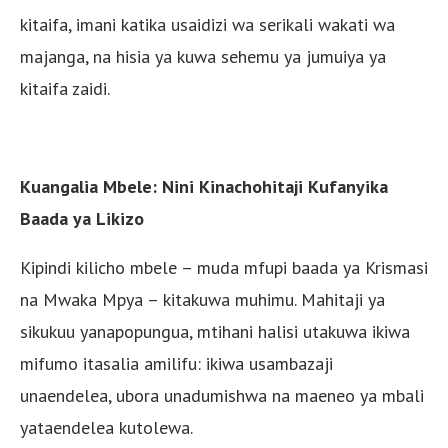
kitaifa, imani katika usaidizi wa serikali wakati wa
majanga, na hisia ya kuwa sehemu ya jumuiya ya
kitaifa zaidi.
Kuangalia Mbele: Nini Kinachohitaji Kufanyika
Baada ya Likizo
Kipindi kilicho mbele – muda mfupi baada ya Krismasi
na Mwaka Mpya – kitakuwa muhimu. Mahitaji ya
sikukuu yanapopungua, mtihani halisi utakuwa ikiwa
mifumo itasalia amilifu: ikiwa usambazaji
unaendelea, ubora unadumishwa na maeneo ya mbali
yataendelea kutolewa.