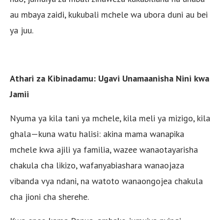
au mbaya zaidi, kukubali mchele wa ubora duni au bei
ya juu.
Athari za Kibinadamu: Ugavi Unamaanisha Nini kwa
Jamii
Nyuma ya kila tani ya mchele, kila meli ya mizigo, kila
ghala—kuna watu halisi: akina mama wanapika
mchele kwa ajili ya familia, wazee wanaotayarisha
chakula cha likizo, wafanyabiashara wanaojaza
vibanda vya ndani, na watoto wanaongojea chakula
cha jioni cha sherehe.