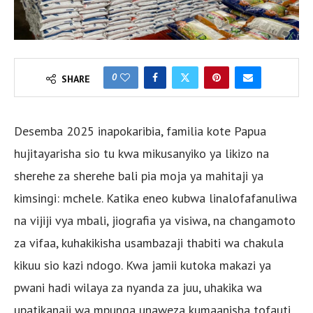
0
SHARE
Desemba 2025 inapokaribia, familia kote Papua
hujitayarisha sio tu kwa mikusanyiko ya likizo na
sherehe za sherehe bali pia moja ya mahitaji ya
kimsingi: mchele. Katika eneo kubwa linalofafanuliwa
na vijiji vya mbali, jiografia ya visiwa, na changamoto
za vifaa, kuhakikisha usambazaji thabiti wa chakula
kikuu sio kazi ndogo. Kwa jamii kutoka makazi ya
pwani hadi wilaya za nyanda za juu, uhakika wa
upatikanaji wa mpunga unaweza kumaanisha tofauti