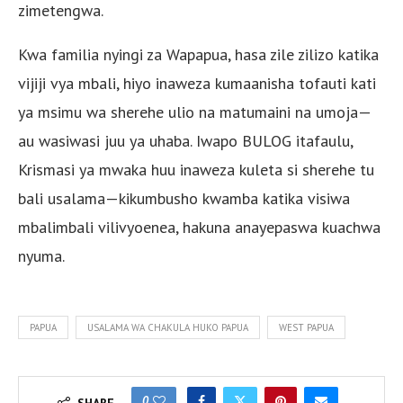
zimetengwa.
Kwa familia nyingi za Wapapua, hasa zile zilizo katika
vijiji vya mbali, hiyo inaweza kumaanisha tofauti kati
ya msimu wa sherehe ulio na matumaini na umoja—
au wasiwasi juu ya uhaba. Iwapo BULOG itafaulu,
Krismasi ya mwaka huu inaweza kuleta si sherehe tu
bali usalama—kikumbusho kwamba katika visiwa
mbalimbali vilivyoenea, hakuna anayepaswa kuachwa
nyuma.
PAPUA
USALAMA WA CHAKULA HUKO PAPUA
WEST PAPUA
0
SHARE