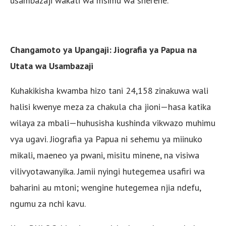
usambazaji wakati wa msimu wa sherehe.
Changamoto ya Upangaji: Jiografia ya Papua na
Utata wa Usambazaji
Kuhakikisha kwamba hizo tani 24,158 zinakuwa wali
halisi kwenye meza za chakula cha jioni—hasa katika
wilaya za mbali—huhusisha kushinda vikwazo muhimu
vya ugavi. Jiografia ya Papua ni sehemu ya miinuko
mikali, maeneo ya pwani, misitu minene, na visiwa
vilivyotawanyika. Jamii nyingi hutegemea usafiri wa
baharini au mtoni; wengine hutegemea njia ndefu,
ngumu za nchi kavu.