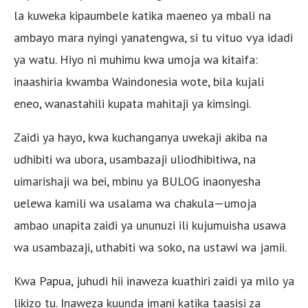
la kuweka kipaumbele katika maeneo ya mbali na
ambayo mara nyingi yanatengwa, si tu vituo vya idadi
ya watu. Hiyo ni muhimu kwa umoja wa kitaifa:
inaashiria kwamba Waindonesia wote, bila kujali
eneo, wanastahili kupata mahitaji ya kimsingi.
Zaidi ya hayo, kwa kuchanganya uwekaji akiba na
udhibiti wa ubora, usambazaji uliodhibitiwa, na
uimarishaji wa bei, mbinu ya BULOG inaonyesha
uelewa kamili wa usalama wa chakula—umoja
ambao unapita zaidi ya ununuzi ili kujumuisha usawa
wa usambazaji, uthabiti wa soko, na ustawi wa jamii.
Kwa Papua, juhudi hii inaweza kuathiri zaidi ya milo ya
likizo tu. Inaweza kuunda imani katika taasisi za