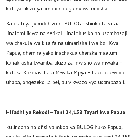
kati ya likizo ya amani na ugumu wa maisha.
Katikati ya juhudi hizo ni BULOG—shirika la vifaa
linalomilikiwa na serikali linalohusika na usambazaji
wa chakula wa kitaifa na uimarishaji wa bei. Kwa
Papua, dhamira yake inachukua uharaka maalum:
kuhakikisha kwamba likizo za mwisho wa mwaka –
kutoka Krismasi hadi Mwaka Mpya – hazitatizwi na
uhaba, ongezeko la bei, au vikwazo vya usambazaji.
Hifadhi ya Rekodi—Tani 24,158 Tayari kwa Papua
Kulingana na ofisi ya mkoa ya BULOG huko Papua,
shirika hilo limepata hifadhi ya mchele ya tani 24,158