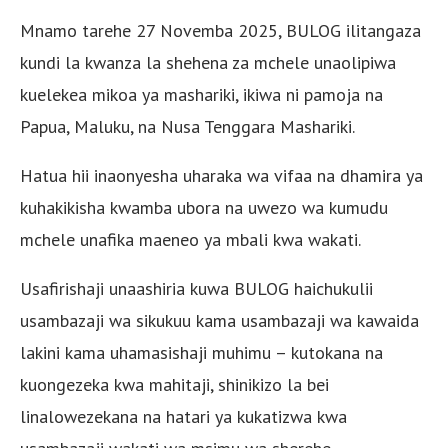
Mnamo tarehe 27 Novemba 2025, BULOG ilitangaza
kundi la kwanza la shehena za mchele unaolipiwa
kuelekea mikoa ya mashariki, ikiwa ni pamoja na
Papua, Maluku, na Nusa Tenggara Mashariki.
Hatua hii inaonyesha uharaka wa vifaa na dhamira ya
kuhakikisha kwamba ubora na uwezo wa kumudu
mchele unafika maeneo ya mbali kwa wakati.
Usafirishaji unaashiria kuwa BULOG haichukulii
usambazaji wa sikukuu kama usambazaji wa kawaida
lakini kama uhamasishaji muhimu – kutokana na
kuongezeka kwa mahitaji, shinikizo la bei
linalowezekana na hatari ya kukatizwa kwa