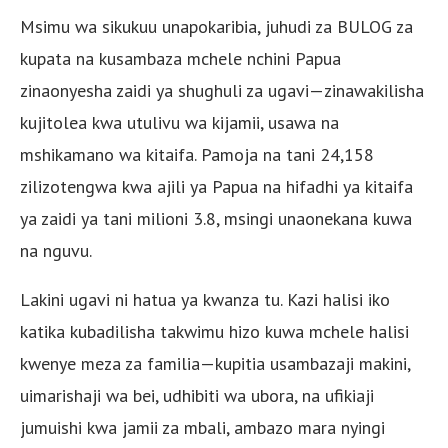
Msimu wa sikukuu unapokaribia, juhudi za BULOG za
kupata na kusambaza mchele nchini Papua
zinaonyesha zaidi ya shughuli za ugavi—zinawakilisha
kujitolea kwa utulivu wa kijamii, usawa na
mshikamano wa kitaifa. Pamoja na tani 24,158
zilizotengwa kwa ajili ya Papua na hifadhi ya kitaifa
ya zaidi ya tani milioni 3.8, msingi unaonekana kuwa
na nguvu.
Lakini ugavi ni hatua ya kwanza tu. Kazi halisi iko
katika kubadilisha takwimu hizo kuwa mchele halisi
kwenye meza za familia—kupitia usambazaji makini,
uimarishaji wa bei, udhibiti wa ubora, na ufikiaji
jumuishi kwa jamii za mbali, ambazo mara nyingi