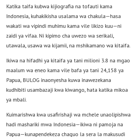
Katika taifa kubwa kijiografia na tofauti kama
Indonesia, kuhakikisha usalama wa chakula—hasa
wakati wa vipindi muhimu kama vile likizo kuu—ni
zaidi ya vifaa. Ni kipimo cha uwezo wa serikali,
utawala, usawa wa kijamii, na mshikamano wa kitaifa.
Ikiwa na hifadhi ya kitaifa ya tani milioni 3.8 na mgao
maalum wa eneo kama vile bafa ya tani 24,158 ya
Papua, BULOG inaonyesha kuwa inawezekana
kudhibiti usambazaji kwa kiwango, hata katika mikoa
ya mbali.
Kuimarishwa kwa usafirishaji wa mchele unaolipishwa
hadi mashariki mwa Indonesia—ikiwa ni pamoja na
Papua—kunapendekeza chaguo la sera la makusudi