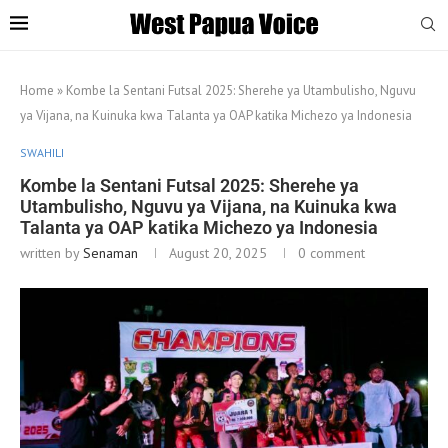
Home
»
Kombe la Sentani Futsal 2025: Sherehe ya Utambulisho, Nguvu
ya Vijana, na Kuinuka kwa Talanta ya OAP katika Michezo ya Indonesia
SWAHILI
Kombe la Sentani Futsal 2025: Sherehe ya
Utambulisho, Nguvu ya Vijana, na Kuinuka kwa
Talanta ya OAP katika Michezo ya Indonesia
written by
Senaman
August 20, 2025
0 comment