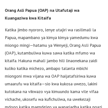
Orang Asli Papua (OAP) na Utafutaji wa
Kuangaziwa kwa Kitaifa
Katika jimbo nyororo, lenye utajiri wa rasilimali la
Papua, mapambano ya kimya kimya yamedumu kwa
miongo mingi—hatamu ya Wenyeji, Orang Asli Papua
(OAP), kutambuliwa kuwa sawa katika mfumo wa
kitaifa. Hakuna mahali jambo hili linaonekana zaidi
kuliko katika michezo, ambapo talanta mbichi
miongoni mwa vijana wa OAP haijatafsiriwa kuwa
umaarufu wa kitaifa—sio kwa kukosa uwezo, lakini
kutokana na vikwazo vya kimuundo kama vile vifaa
vichache, ukosefu wa kufichuliwa, na uwekezaji
mdogo katika maendeleo ya wanariadha katika ngazi