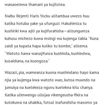
wanaoelewa thamani ya kujitolea.
Naibu Rejenti Haris Yocku alitambua uwezo huu
katika hotuba yake ya ufunguzi. Hakuhimiza tu
kushiriki kwa ajili ya kujifurahisha—alizungumza
kuhusu michezo kuwa msingi wa kujenga tabia. “Kuna
zaidi ya kupata hapa kuliko tu kombe,” alisema.
“Watoto hawa wanajifunza kushinda, kushindwa,
kusaidiana, na kuongoza.”
Wazazi, pia, wameanza kuona mashindano hayo kama
njia ya kujenga kwa watoto wao, kutoa muundo na
jumuiya na kuelekeza nguvu kuelekea kitu chanya.
Katika ulimwengu uliojaa vikengeusha-fikira na
kutokuwa na uhakika, futsal inafundisha masomo ya