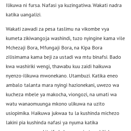
Ilikuwa ni fursa. Nafasi ya kuzingatiwa. Wakati nadra
katika uangalizi.
Wakati zawadi za pesa taslimu na vikombe vya
kumeta zikiwangoja washindi, tuzo nyingine kama vile
Mchezaji Bora, Mfungaji Bora, na Kipa Bora
zilisimama kama beji za ustadi wa mtu binafsi. Bado
kwa washiriki wengi, thawabu kuu zaidi haikuwa
nyenzo-ilikuwa mwonekano. Utambuzi. Katika eneo
ambalo talanta mara nyingi hazionekani, uwezo wa
kucheza mbele ya makocha, viongozi, na umati wa
watu wanaomuunga mkono ulikuwa na uzito
usiopimika. Haikuwa jukwaa tu la kushinda michezo
lakini pia kushinda nafasi ya nyuma katika