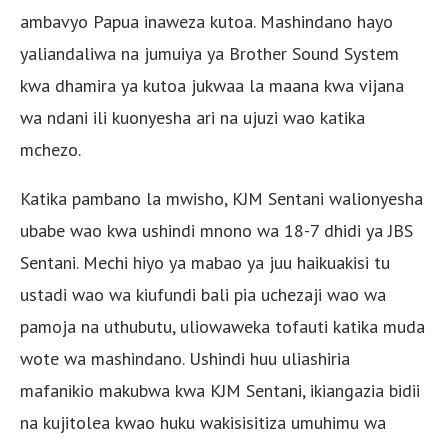
ambavyo Papua inaweza kutoa. Mashindano hayo
yaliandaliwa na jumuiya ya Brother Sound System
kwa dhamira ya kutoa jukwaa la maana kwa vijana
wa ndani ili kuonyesha ari na ujuzi wao katika
mchezo.
Katika pambano la mwisho, KJM Sentani walionyesha
ubabe wao kwa ushindi mnono wa 18-7 dhidi ya JBS
Sentani. Mechi hiyo ya mabao ya juu haikuakisi tu
ustadi wao wa kiufundi bali pia uchezaji wao wa
pamoja na uthubutu, uliowaweka tofauti katika muda
wote wa mashindano. Ushindi huu uliashiria
mafanikio makubwa kwa KJM Sentani, ikiangazia bidii
na kujitolea kwao huku wakisisitiza umuhimu wa