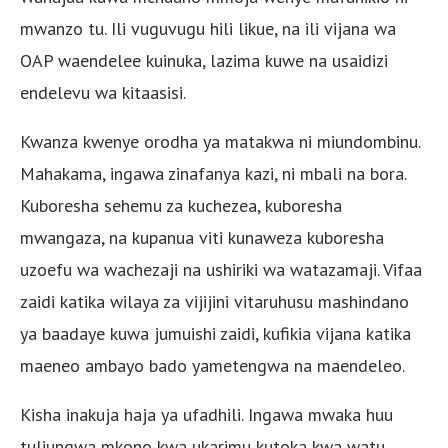
mwanzo tu. Ili vuguvugu hili likue, na ili vijana wa
OAP waendelee kuinuka, lazima kuwe na usaidizi
endelevu wa kitaasisi.
Kwanza kwenye orodha ya matakwa ni miundombinu.
Mahakama, ingawa zinafanya kazi, ni mbali na bora.
Kuboresha sehemu za kuchezea, kuboresha
mwangaza, na kupanua viti kunaweza kuboresha
uzoefu wa wachezaji na ushiriki wa watazamaji. Vifaa
zaidi katika wilaya za vijijini vitaruhusu mashindano
ya baadaye kuwa jumuishi zaidi, kufikia vijana katika
maeneo ambayo bado yametengwa na maendeleo.
Kisha inakuja haja ya ufadhili. Ingawa mwaka huu
tuliungwa mkono kwa ukarimu kutoka kwa watu