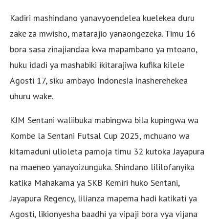
Kadiri mashindano yanavyoendelea kuelekea duru
zake za mwisho, matarajio yanaongezeka. Timu 16
bora sasa zinajiandaa kwa mapambano ya mtoano,
huku idadi ya mashabiki ikitarajiwa kufika kilele
Agosti 17, siku ambayo Indonesia inasherehekea
uhuru wake.
KJM Sentani waliibuka mabingwa bila kupingwa wa
Kombe la Sentani Futsal Cup 2025, mchuano wa
kitamaduni ulioleta pamoja timu 32 kutoka Jayapura
na maeneo yanayoizunguka. Shindano lililofanyika
katika Mahakama ya SKB Kemiri huko Sentani,
Jayapura Regency, lilianza mapema hadi katikati ya
Agosti, likionyesha baadhi ya vipaji bora vya vijana