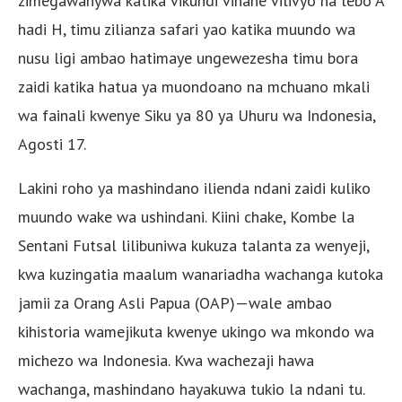
zimegawanywa katika vikundi vinane vilivyo na lebo A
hadi H, timu zilianza safari yao katika muundo wa
nusu ligi ambao hatimaye ungewezesha timu bora
zaidi katika hatua ya muondoano na mchuano mkali
wa fainali kwenye Siku ya 80 ya Uhuru wa Indonesia,
Agosti 17.
Lakini roho ya mashindano ilienda ndani zaidi kuliko
muundo wake wa ushindani. Kiini chake, Kombe la
Sentani Futsal lilibuniwa kukuza talanta za wenyeji,
kwa kuzingatia maalum wanariadha wachanga kutoka
jamii za Orang Asli Papua (OAP)—wale ambao
kihistoria wamejikuta kwenye ukingo wa mkondo wa
michezo wa Indonesia. Kwa wachezaji hawa
wachanga, mashindano hayakuwa tukio la ndani tu.