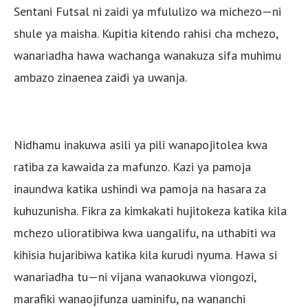
Sentani Futsal ni zaidi ya mfululizo wa michezo—ni
shule ya maisha. Kupitia kitendo rahisi cha mchezo,
wanariadha hawa wachanga wanakuza sifa muhimu
ambazo zinaenea zaidi ya uwanja.
Nidhamu inakuwa asili ya pili wanapojitolea kwa
ratiba za kawaida za mafunzo. Kazi ya pamoja
inaundwa katika ushindi wa pamoja na hasara za
kuhuzunisha. Fikra za kimkakati hujitokeza katika kila
mchezo ulioratibiwa kwa uangalifu, na uthabiti wa
kihisia hujaribiwa katika kila kurudi nyuma. Hawa si
wanariadha tu—ni vijana wanaokuwa viongozi,
marafiki wanaojifunza uaminifu, na wananchi