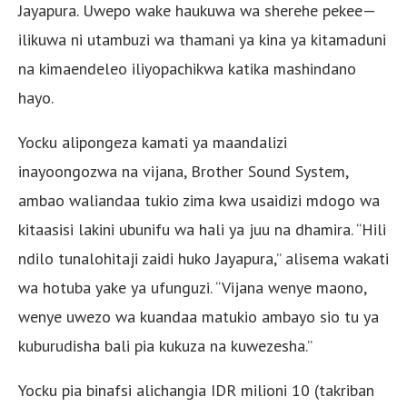
Jayapura. Uwepo wake haukuwa wa sherehe pekee—
ilikuwa ni utambuzi wa thamani ya kina ya kitamaduni
na kimaendeleo iliyopachikwa katika mashindano
hayo.
Yocku alipongeza kamati ya maandalizi
inayoongozwa na vijana, Brother Sound System,
ambao waliandaa tukio zima kwa usaidizi mdogo wa
kitaasisi lakini ubunifu wa hali ya juu na dhamira. “Hili
ndilo tunalohitaji zaidi huko Jayapura,” alisema wakati
wa hotuba yake ya ufunguzi. “Vijana wenye maono,
wenye uwezo wa kuandaa matukio ambayo sio tu ya
kuburudisha bali pia kukuza na kuwezesha.”
Yocku pia binafsi alichangia IDR milioni 10 (takriban