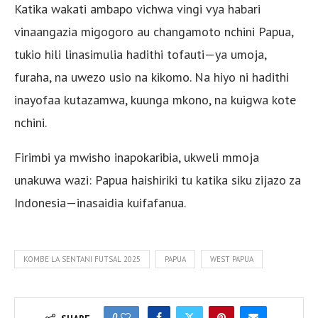
Katika wakati ambapo vichwa vingi vya habari
vinaangazia migogoro au changamoto nchini Papua,
tukio hili linasimulia hadithi tofauti—ya umoja,
furaha, na uwezo usio na kikomo. Na hiyo ni hadithi
inayofaa kutazamwa, kuunga mkono, na kuigwa kote
nchini.
Firimbi ya mwisho inapokaribia, ukweli mmoja
unakuwa wazi: Papua haishiriki tu katika siku zijazo za
Indonesia—inasaidia kuifafanua.
KOMBE LA SENTANI FUTSAL 2025
PAPUA
WEST PAPUA
0