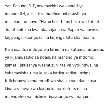
Yan Pepuho, S.IP, mwenyekiti wa kamati ya
maandalizi, alisisitiza madhumuni mawili ya
mashindano hayo: “Hatuchezi tu mchezo wa futsal.
Tunathibitisha kwamba vijana wa Papua wanaweza
kujipanga, kuongoza, na kujenga kitu cha maana.
Kwa usaidizi mdogo wa kifedha na kutumia mitandao
ya kijamii, redio za ndani, na maneno ya mdomo,
kamati ilikusanya waamuzi, vifaa vilivyolindwa, na
kuhamasisha timu kutoka katika serikali nzima.
Kilichoanza kama mradi wa shauku ya ndani sasa
kinatazamwa kwa karibu kama kielelezo cha
maendeleo ya michezo inayoongozwa na jamii.