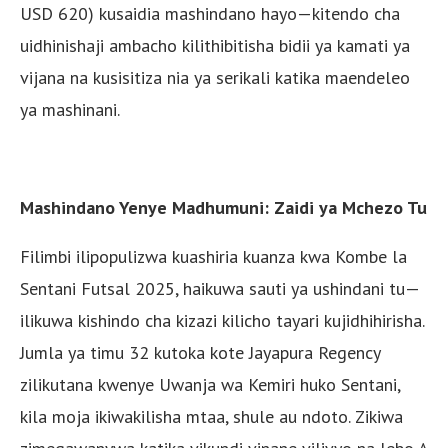
USD 620) kusaidia mashindano hayo—kitendo cha
uidhinishaji ambacho kilithibitisha bidii ya kamati ya
vijana na kusisitiza nia ya serikali katika maendeleo
ya mashinani.
Mashindano Yenye Madhumuni: Zaidi ya Mchezo Tu
Filimbi ilipopulizwa kuashiria kuanza kwa Kombe la
Sentani Futsal 2025, haikuwa sauti ya ushindani tu—
ilikuwa kishindo cha kizazi kilicho tayari kujidhihirisha.
Jumla ya timu 32 kutoka kote Jayapura Regency
zilikutana kwenye Uwanja wa Kemiri huko Sentani,
kila moja ikiwakilisha mtaa, shule au ndoto. Zikiwa