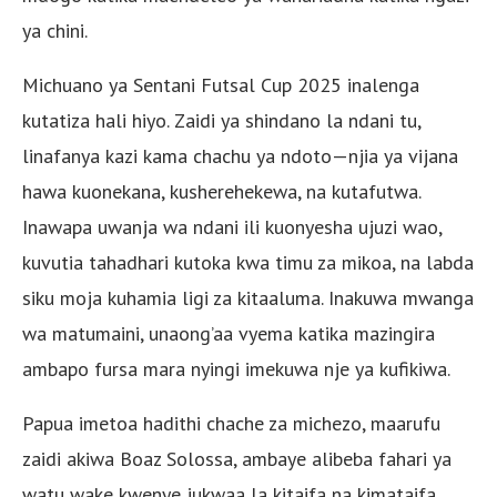
ya chini.
Michuano ya Sentani Futsal Cup 2025 inalenga
kutatiza hali hiyo. Zaidi ya shindano la ndani tu,
linafanya kazi kama chachu ya ndoto—njia ya vijana
hawa kuonekana, kusherehekewa, na kutafutwa.
Inawapa uwanja wa ndani ili kuonyesha ujuzi wao,
kuvutia tahadhari kutoka kwa timu za mikoa, na labda
siku moja kuhamia ligi za kitaaluma. Inakuwa mwanga
wa matumaini, unaong’aa vyema katika mazingira
ambapo fursa mara nyingi imekuwa nje ya kufikiwa.
Papua imetoa hadithi chache za michezo, maarufu
zaidi akiwa Boaz Solossa, ambaye alibeba fahari ya
watu wake kwenye jukwaa la kitaifa na kimataifa.