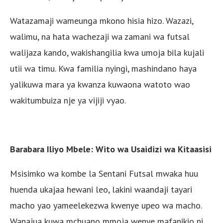
Watazamaji wameunga mkono hisia hizo. Wazazi,
walimu, na hata wachezaji wa zamani wa futsal
walijaza kando, wakishangilia kwa umoja bila kujali
utii wa timu. Kwa familia nyingi, mashindano haya
yalikuwa mara ya kwanza kuwaona watoto wao
wakitumbuiza nje ya vijiji vyao.
Barabara Iliyo Mbele: Wito wa Usaidizi wa Kitaasisi
Msisimko wa kombe la Sentani Futsal mwaka huu
huenda ukajaa hewani leo, lakini waandaji tayari
macho yao yameelekezwa kwenye upeo wa macho.
Wanajua kuwa mchuano mmoja wenye mafanikio ni