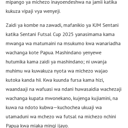
mipango ya michezo inayoendeshwa na jamii katika
kukuza vipaji vya wenyeji.
Zaidi ya kombe na zawadi, mafanikio ya KJM Sentani
katika Sentani Futsal Cup 2025 yanasimama kama
mwanga wa matumaini na msukumo kwa wanariadha
wachanga kote Papua. Mashindano yenyewe
hutumika kama zaidi ya mashindano; ni uwanja
muhimu wa kuwakuza nyota wa michezo wajao
kutoka kanda hii. Kwa kuunda fursa kama hizi,
waandaaji na wafuasi wa ndani huwasaidia wachezaji
wachanga kupata mwonekano, kujenga kujiamini, na
kuwa na ndoto kubwa—kuchochea ukuaji wa
utamaduni wa mchezo wa futsal na michezo nchini
Papua kwa miaka mingi ijayo.