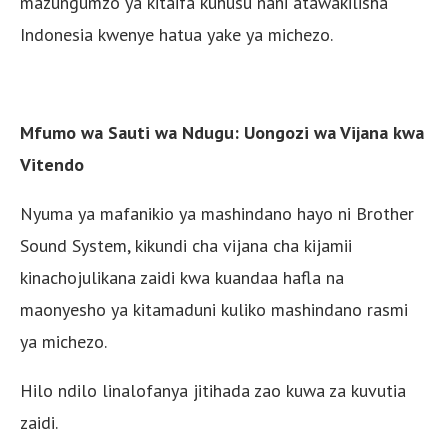
mazungumzo ya kitaifa kuhusu nani atawakilisha
Indonesia kwenye hatua yake ya michezo.
Mfumo wa Sauti wa Ndugu: Uongozi wa Vijana kwa
Vitendo
Nyuma ya mafanikio ya mashindano hayo ni Brother
Sound System, kikundi cha vijana cha kijamii
kinachojulikana zaidi kwa kuandaa hafla na
maonyesho ya kitamaduni kuliko mashindano rasmi
ya michezo.
Hilo ndilo linalofanya jitihada zao kuwa za kuvutia
zaidi.