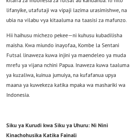
kitaifa za Indonesia za futsal au kandanda. Ili hilo
lifanyike, utafutaji wa vipaji lazima urasimishwe, na
ubia na vilabu vya kitaaluma na taasisi za mafunzo.
Hii haihusu michezo pekee—ni kuhusu kubadilisha
maisha. Kwa miundo inayofaa, Kombe la Sentani
Futsal linaweza kuwa injini ya maendeleo ya muda
mrefu ya vijana nchini Papua. Inaweza kuwa taaluma
ya kuzaliwa, kuinua jumuiya, na kufafanua upya
maana ya kuwekeza katika mpaka wa mashariki wa
Indonesia.
Siku ya Kurudi kwa Siku ya Uhuru: Ni Nini
Kinachohusika Katika Fainali