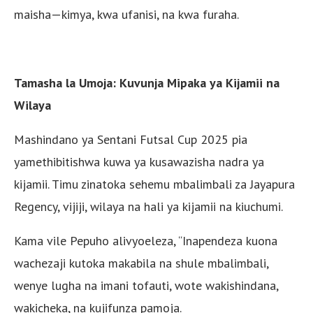
maisha—kimya, kwa ufanisi, na kwa furaha.
Tamasha la Umoja: Kuvunja Mipaka ya Kijamii na
Wilaya
Mashindano ya Sentani Futsal Cup 2025 pia
yamethibitishwa kuwa ya kusawazisha nadra ya
kijamii. Timu zinatoka sehemu mbalimbali za Jayapura
Regency, vijiji, wilaya na hali ya kijamii na kiuchumi.
Kama vile Pepuho alivyoeleza, “Inapendeza kuona
wachezaji kutoka makabila na shule mbalimbali,
wenye lugha na imani tofauti, wote wakishindana,
wakicheka, na kujifunza pamoja.