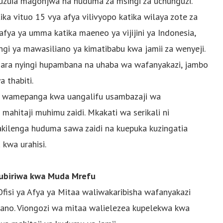
kuzuia magonjwa na huduma za msingi za uchunguzi.
a vituo 15 vya afya vilivyopo katika wilaya zote za
 afya ya umma katika maeneo ya vijijini ya Indonesia,
gi ya mawasiliano ya kimatibabu kwa jamii za wenyeji.
mara nyingi hupambana na uhaba wa wafanyakazi, jambo
 thabiti.
wa wamepanga kwa uangalifu usambazaji wa
mahitaji muhimu zaidi. Mkakati wa serikali ni
akilenga huduma sawa zaidi na kuepuka kuzingatia
 kwa urahisi.
osubiriwa kwa Muda Mrefu
Ofisi ya Afya ya Mitaa waliwakaribisha wafanyakazi
ano. Viongozi wa mitaa walielezea kupelekwa kwa