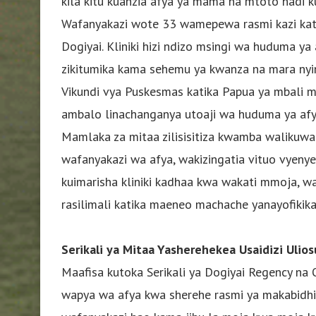
kila kitu kuanzia afya ya mama na mtoto hadi 
Wafanyakazi wote 33 wamepewa rasmi kazi katik
Dogiyai. Kliniki hizi ndizo msingi wa huduma ya
zikitumika kama sehemu ya kwanza na mara nyin
Vikundi vya Puskesmas katika Papua ya mbali 
ambalo linachanganya utoaji wa huduma ya afya
Mamlaka za mitaa zilisisitiza kwamba waliku
wafanyakazi wa afya, wakizingatia vituo vyenye 
kuimarisha kliniki kadhaa kwa wakati mmoja, w
rasilimali katika maeneo machache yanayofikika
Serikali ya Mitaa Yasherehekea Usaidizi Uli
Maafisa kutoka Serikali ya Dogiyai Regency na 
wapya wa afya kwa sherehe rasmi ya makabidhi