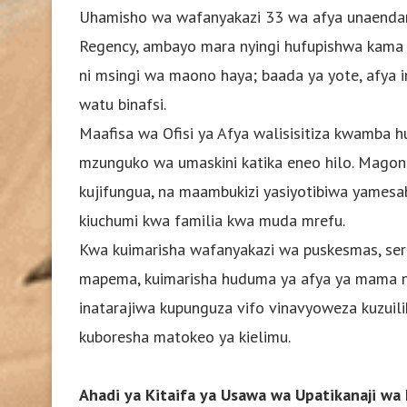
Uhamisho wa wafanyakazi 33 wa afya unaendan
Regency, ambayo mara nyingi hufupishwa kama 
ni msingi wa maono haya; baada ya yote, afya in
watu binafsi.
Maafisa wa Ofisi ya Afya walisisitiza kwamba 
mzunguko wa umaskini katika eneo hilo. Magon
kujifungua, na maambukizi yasiyotibiwa yames
kiuchumi kwa familia kwa muda mrefu.
Kwa kuimarisha wafanyakazi wa puskesmas, ser
mapema, kuimarisha huduma ya afya ya mama na
inatarajiwa kupunguza vifo vinavyoweza kuzuil
kuboresha matokeo ya kielimu.
Ahadi ya Kitaifa ya Usawa wa Upatikanaji w