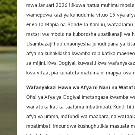
mwa Januari 2026 ilikuwa hatua muhimu mbele 
wamepewa kazi ya kuhudumia vituo 15 vya afya 
eneo la Mapia na Bonde la Kamuu, wataalamu 
mstari wa mbele na kuboresha upatikanaji wa 
Usambazaji huo unaonyesha juhudi pana ya kita
afya na kuhakikisha kwamba raia katika maene
za mijini. Kwa Dogiyai, kuwasili kwa wafanyakaz
kwa vifaa; pia kunaleta matumaini mapya kwa 
Wafanyakazi Hawa wa Afya ni Nani na Wataf
Ofisi ya Afya ya Dogiyai imetangaza kwamba w
wanatoka katika taaluma mbalimbali. Kundi hil
afya ya umma, mafundi wa maabara, na wataala
mbalimbali imeundwa kushughulikia masuala mba