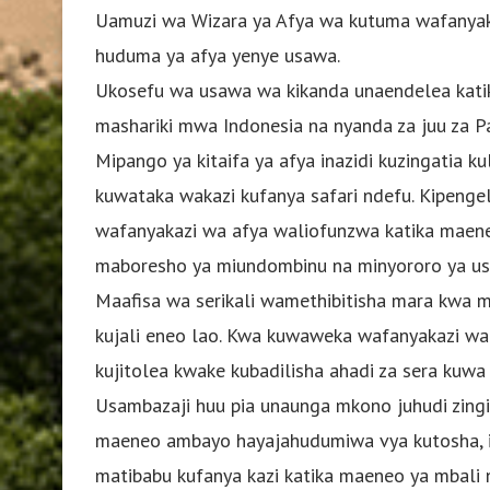
Uamuzi wa Wizara ya Afya wa kutuma wafanyakaz
huduma ya afya yenye usawa.
Ukosefu wa usawa wa kikanda unaendelea katika
mashariki mwa Indonesia na nyanda za juu za P
Mipango ya kitaifa ya afya inazidi kuzingatia 
kuwataka wakazi kufanya safari ndefu. Kipeng
wafanyakazi wa afya waliofunzwa katika maen
maboresho ya miundombinu na minyororo ya us
Maafisa wa serikali wamethibitisha mara kwa ma
kujali eneo lao. Kwa kuwaweka wafanyakazi wa W
kujitolea kwake kubadilisha ahadi za sera kuwa
Usambazaji huu pia unaunga mkono juhudi zingin
maeneo ambayo hayajahudumiwa vya kutosha, 
matibabu kufanya kazi katika maeneo ya mbali n