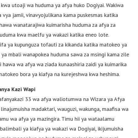
kwa utoaji wa huduma ya afya huko Dogiyai. Wakiwa
vya jamii, vinavyojulikana kama puskesmas katika
hawa wanatarajiwa kuimarisha huduma za afya za
huduma kwa maelfu ya wakazi katika eneo lote.
ifa ya kupunguza tofauti za kikanda katika matokeo ya
o ya mbali wanapokea huduma sawa za msingi kama zile
i hawa wa afya wa ziada kunaashiria zaidi ya kuimarika
matokeo bora ya kiafya na kurejeshwa kwa heshima.
anya Kazi Wapi
afanyakazi 33 wa afya waliotumwa na Wizara ya Afya
i linajumuisha madaktari, wauguzi, wakunga, maafisa wa
mu wa afya ya mazingira. Timu hii ya wataalamu
limbali ya kiafya ya wakazi wa Dogiyai, ikijumuisha