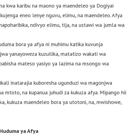
a kwa karibu na maono ya maendeleo ya Dogiyai
kujenga eneo lenye nguvu, elimu, na maendeleo. Afya
apoharibika, ndivyo elimu, tija, na ustawi wa jumla wa
huduma bora ya afya ni muhimu katika kuvunja
jwa yanayoweza kuzuilika, matatizo wakati wa
ababisha mateso yasiyo ya lazima na msongo wa
ikali inatarajia kuboresha ugunduzi wa magonjwa
 mtoto, na kupanua juhudi za kukuza afya. Mipango hii
ika, kukuza maendeleo bora ya utotoni, na, mwishowe,
a Huduma ya Afya