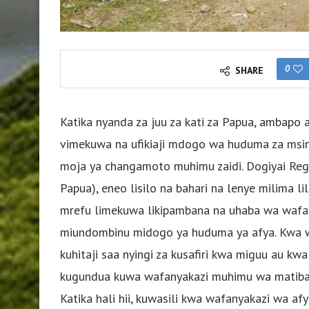
0
SHARE
Katika nyanda za juu za kati za Papua, ambapo 
vimekuwa na ufikiaji mdogo wa huduma za msing
moja ya changamoto muhimu zaidi. Dogiyai Reg
Papua), eneo lisilo na bahari na lenye milima l
mrefu limekuwa likipambana na uhaba wa wafan
miundombinu midogo ya huduma ya afya. Kwa wa
kuhitaji saa nyingi za kusafiri kwa miguu au kwa
kugundua kuwa wafanyakazi muhimu wa matiba
Katika hali hii, kuwasili kwa wafanyakazi wa a