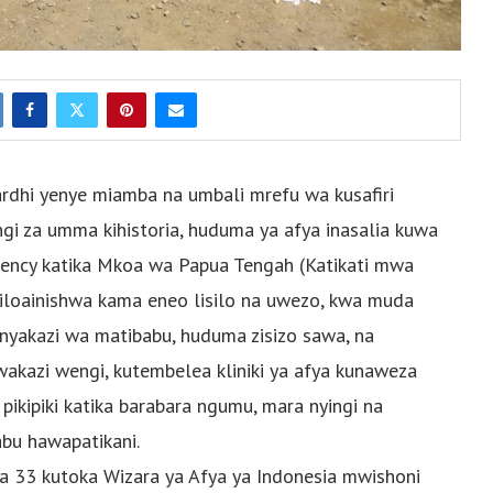
ardhi yenye miamba na umbali mrefu wa kusafiri
i za umma kihistoria, huduma ya afya inasalia kuwa
ency katika Mkoa wa Papua Tengah (Katikati mwa
ililoainishwa kama eneo lisilo na uwezo, kwa muda
yakazi wa matibabu, huduma zisizo sawa, na
kazi wengi, kutembelea kliniki ya afya kunaweza
 pikipiki katika barabara ngumu, mara nyingi na
bu hawapatikani.
fya 33 kutoka Wizara ya Afya ya Indonesia mwishoni