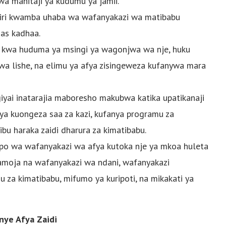
a mahitaji ya kudumu ya jamii.
ikiri kwamba uhaba wa wafanyakazi wa matibabu
mas kadhaa.
 kwa huduma ya msingi ya wagonjwa wa nje, huku
i wa lishe, na elimu ya afya zisingeweza kufanywa mara
iyai inatarajia maboresho makubwa katika upatikanaji
i ya kuongeza saa za kazi, kufanya programu za
jibu haraka zaidi dharura za kimatibabu.
epo wa wafanyakazi wa afya kutoka nje ya mkoa huleta
pamoja na wafanyakazi wa ndani, wafanyakazi
za kimatibabu, mifumo ya kuripoti, na mikakati ya
nye Afya Zaidi