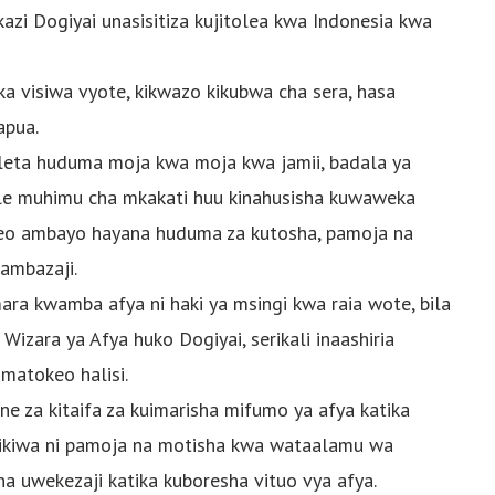
i Dogiyai unasisitiza kujitolea kwa Indonesia kwa
 visiwa vyote, kikwazo kikubwa cha sera, hasa
apua.
kuleta huduma moja kwa moja kwa jamii, badala ya
ele muhimu cha mkakati huu kinahusisha kuwaweka
eo ambayo hayana huduma za kutosha, pamoja na
ambazaji.
ra kwamba afya ni haki ya msingi kwa raia wote, bila
izara ya Afya huko Dogiyai, serikali inaashiria
 matokeo halisi.
e za kitaifa za kuimarisha mifumo ya afya katika
ikiwa ni pamoja na motisha kwa wataalamu wa
a uwekezaji katika kuboresha vituo vya afya.