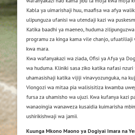
wafanyakazi hao kama jibu la moja kwa moja kw
Kabla ya uimarishaji huu, maafisa wa afya wal
ulipunguza ufanisi wa utendaji kazi wa puskes
Katika baadhi ya maeneo, huduma zilipunguzwa
programu za kinga kama vile chanjo, ufuatiliaj
kwa mara.
Kwa wafanyakazi wa ziada, Ofisi ya Afya ya Dog
wa huduma. Kliniki sasa ziko katika nafasi nzur
uhamasishaji katika vijiji vinavyozunguka, na ku
Viongozi wa mitaa pia walisisitiza kwamba uw
fursa za uhamisho wa ujuzi. Kwa kufanya kazi 
wanaoingia wanaweza kusaidia kuimarisha mbinu 
ushirikishwaji wa jamii.
Kuunga Mkono Maono ya Dogiyai Imara na Ye