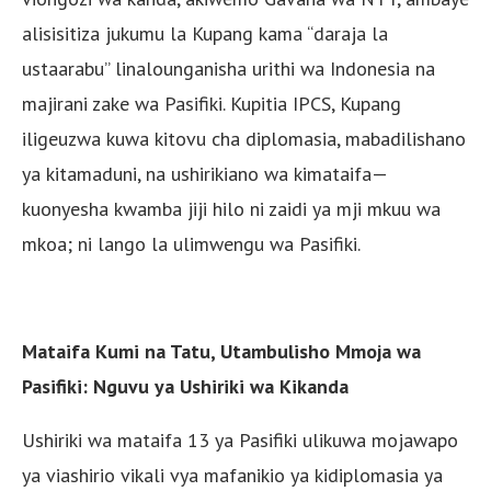
alisisitiza jukumu la Kupang kama “daraja la
ustaarabu” linalounganisha urithi wa Indonesia na
majirani zake wa Pasifiki. Kupitia IPCS, Kupang
iligeuzwa kuwa kitovu cha diplomasia, mabadilishano
ya kitamaduni, na ushirikiano wa kimataifa—
kuonyesha kwamba jiji hilo ni zaidi ya mji mkuu wa
mkoa; ni lango la ulimwengu wa Pasifiki.
Mataifa Kumi na Tatu, Utambulisho Mmoja wa
Pasifiki: Nguvu ya Ushiriki wa Kikanda
Ushiriki wa mataifa 13 ya Pasifiki ulikuwa mojawapo
ya viashirio vikali vya mafanikio ya kidiplomasia ya