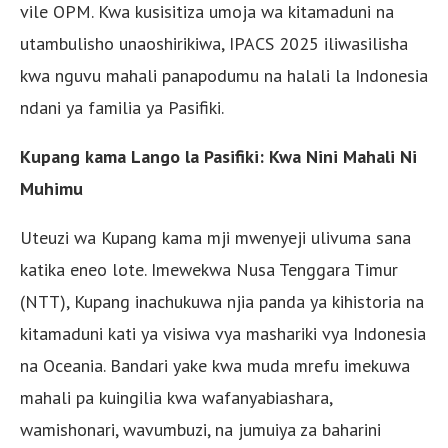
vile OPM. Kwa kusisitiza umoja wa kitamaduni na
utambulisho unaoshirikiwa, IPACS 2025 iliwasilisha
kwa nguvu mahali panapodumu na halali la Indonesia
ndani ya familia ya Pasifiki.
Kupang kama Lango la Pasifiki: Kwa Nini Mahali Ni
Muhimu
Uteuzi wa Kupang kama mji mwenyeji ulivuma sana
katika eneo lote. Imewekwa Nusa Tenggara Timur
(NTT), Kupang inachukuwa njia panda ya kihistoria na
kitamaduni kati ya visiwa vya mashariki vya Indonesia
na Oceania. Bandari yake kwa muda mrefu imekuwa
mahali pa kuingilia kwa wafanyabiashara,
wamishonari, wavumbuzi, na jumuiya za baharini