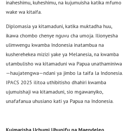
inaheshimu, kuheshimu, na kujumuisha katika mfumo
wake wa kitaifa.
Diplomasia ya kitamaduni, katika muktadha huu,
ikawa chombo chenye nguvu cha umoja. Ilionyesha
ulimwengu kwamba Indonesia inatambua na
kusherehekea mizizi yake ya Melanesia, na kwamba
utambulisho wa kitamaduni wa Papua unathaminiwa
—haujatengwa—ndani ya jimbo la taifa la Indonesia.
IPACS 2025 ilitoa uthibitisho dhahiri kwamba
ujumuishaji wa kitamaduni, sio mgawanyiko,
unafafanua uhusiano kati ya Papua na Indonesia.
Kuimarisha Uchumi Ubunifu na Maendeleo