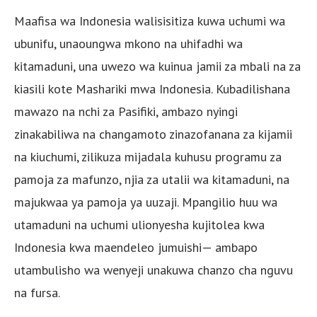
Maafisa wa Indonesia walisisitiza kuwa uchumi wa
ubunifu, unaoungwa mkono na uhifadhi wa
kitamaduni, una uwezo wa kuinua jamii za mbali na za
kiasili kote Mashariki mwa Indonesia. Kubadilishana
mawazo na nchi za Pasifiki, ambazo nyingi
zinakabiliwa na changamoto zinazofanana za kijamii
na kiuchumi, zilikuza mijadala kuhusu programu za
pamoja za mafunzo, njia za utalii wa kitamaduni, na
majukwaa ya pamoja ya uuzaji. Mpangilio huu wa
utamaduni na uchumi ulionyesha kujitolea kwa
Indonesia kwa maendeleo jumuishi— ambapo
utambulisho wa wenyeji unakuwa chanzo cha nguvu
na fursa.