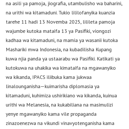
na asili ya pamoja, jiografia, utambulisho wa baharini,
na urithi wa kitamaduni. Tukio lililofanyika kuanzia
tarehe 11 hadi 13 Novemba 2025, lilileta pamoja
wajumbe kutoka mataifa 13 ya Pasifiki, viongozi
kadhaa wa kitamaduni, na mamia ya wasanii kutoka
Mashariki mwa Indonesia, na kubadilisha Kupang
kuwa njia panda ya ustaarabu wa Pasifiki. Katikati ya
kutokuwa na uhakika wa kimataifa na mgawanyiko
wa kikanda, IPACS iliibuka kama jukwaa
linalounganisha—kuimarisha diplomasia ya
kitamaduni, kuhimiza ushirikiano wa kikanda, kuinua
urithi wa Melanesia, na kukabiliana na masimulizi
yenye mgawanyiko kama vile propaganda
zinazoenezwa na vikundi vinavyotenganisha kama