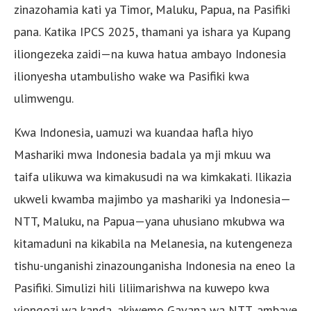
zinazohamia kati ya Timor, Maluku, Papua, na Pasifiki
pana. Katika IPCS 2025, thamani ya ishara ya Kupang
iliongezeka zaidi—na kuwa hatua ambayo Indonesia
ilionyesha utambulisho wake wa Pasifiki kwa
ulimwengu.
Kwa Indonesia, uamuzi wa kuandaa hafla hiyo
Mashariki mwa Indonesia badala ya mji mkuu wa
taifa ulikuwa wa kimakusudi na wa kimkakati. Ilikazia
ukweli kwamba majimbo ya mashariki ya Indonesia—
NTT, Maluku, na Papua—yana uhusiano mkubwa wa
kitamaduni na kikabila na Melanesia, na kutengeneza
tishu-unganishi zinazounganisha Indonesia na eneo la
Pasifiki. Simulizi hili liliimarishwa na kuwepo kwa
viongozi wa kanda, akiwemo Gavana wa NTT, ambaye