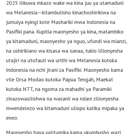
2025 ilikuwa mkazo wake wa kina juu ya utamaduni
wa Melanesia—kitambulisho kinachoshirikiwa na
jumuiya nyingi kote Mashariki mwa Indonesia na
Pasifiki pana. Kupitia maonyesho ya kina, matambiko
ya kitamaduni, maonyesho ya nguo, ufundi wa mianzi,
na ushirikiano wa kisasa wa sanaa, tukio lilionyesha
utajiri na utofauti wa urithi wa Melanesia kutoka
Indonesia na nchi jirani za Pasifiki. Maonyesho kama
vile Orsa Modao kutoka Papua Tengah, Maekat
kutoka NTT, na ngoma za mahadhi ya Paramiki
zinazowasilishwa na wasanii wa ndani zilionyesha
mwendelezo wa kitamaduni uliopo katika mipaka ya
eneo.
Maonyesho haya yalitumika kama ukumbusho wazi