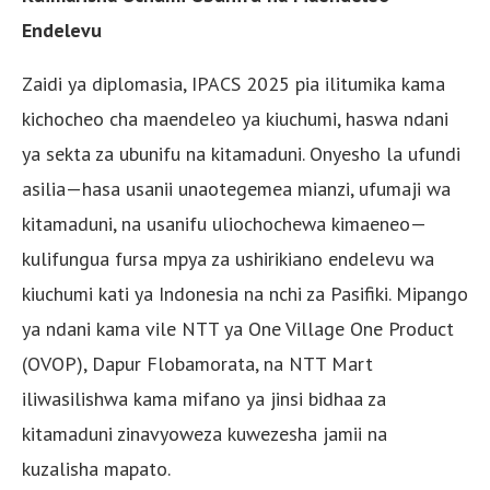
Endelevu
Zaidi ya diplomasia, IPACS 2025 pia ilitumika kama
kichocheo cha maendeleo ya kiuchumi, haswa ndani
ya sekta za ubunifu na kitamaduni. Onyesho la ufundi
asilia—hasa usanii unaotegemea mianzi, ufumaji wa
kitamaduni, na usanifu uliochochewa kimaeneo—
kulifungua fursa mpya za ushirikiano endelevu wa
kiuchumi kati ya Indonesia na nchi za Pasifiki. Mipango
ya ndani kama vile NTT ya One Village One Product
(OVOP), Dapur Flobamorata, na NTT Mart
iliwasilishwa kama mifano ya jinsi bidhaa za
kitamaduni zinavyoweza kuwezesha jamii na
kuzalisha mapato.