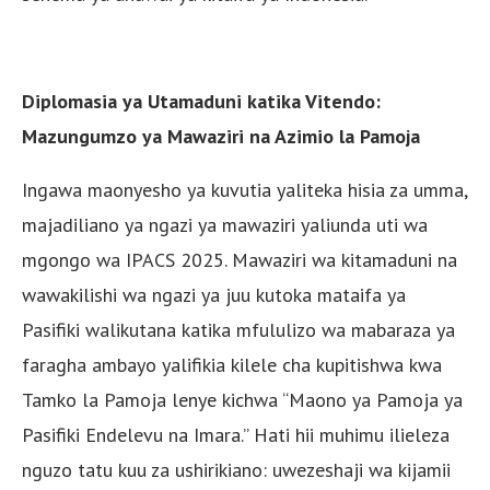
Diplomasia ya Utamaduni katika Vitendo:
Mazungumzo ya Mawaziri na Azimio la Pamoja
Ingawa maonyesho ya kuvutia yaliteka hisia za umma,
majadiliano ya ngazi ya mawaziri yaliunda uti wa
mgongo wa IPACS 2025. Mawaziri wa kitamaduni na
wawakilishi wa ngazi ya juu kutoka mataifa ya
Pasifiki walikutana katika mfululizo wa mabaraza ya
faragha ambayo yalifikia kilele cha kupitishwa kwa
Tamko la Pamoja lenye kichwa “Maono ya Pamoja ya
Pasifiki Endelevu na Imara.” Hati hii muhimu ilieleza
nguzo tatu kuu za ushirikiano: uwezeshaji wa kijamii