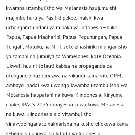
kwamba utambulisho wa Melanesia haujumuishi
majimbo huru ya Pasifiki pekee. Inaishi kwa
uchangamfu ndani ya mipaka ya Indonesia—huko
Papua, Papua Magharibi, Papua Pegunungan, Papua
Tengah, Maluku, na NTT, zote zinashiriki miunganisho
ya zamani na jumuiya za Wamelanesi kote Oceania.
Ukweli huu ni tofauti kabisa na propaganda za
utengano zinazoenezwa na vikundi kama vile OPM,
ambayo inadai kwa uwongo kwamba utambulisho wa
Melanesia haupatani na kuwa Kiindonesia. Kinyume
chake, IPACS 2025 ilionyesha kuwa kuwa Melanesia
na kuwa Kiindonesia sio vitambulisho
vinavyopingana; zinaimarisha na kusherehekewa kama
sehemu ya anuwai ya kitaifa ya Indonesia.