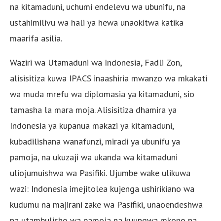
na kitamaduni, uchumi endelevu wa ubunifu, na
ustahimilivu wa hali ya hewa unaokitwa katika
maarifa asilia.
Waziri wa Utamaduni wa Indonesia, Fadli Zon,
alisisitiza kuwa IPACS inaashiria mwanzo wa mkakati
wa muda mrefu wa diplomasia ya kitamaduni, sio
tamasha la mara moja. Alisisitiza dhamira ya
Indonesia ya kupanua makazi ya kitamaduni,
kubadilishana wanafunzi, miradi ya ubunifu ya
pamoja, na ukuzaji wa ukanda wa kitamaduni
uliojumuishwa wa Pasifiki. Ujumbe wake ulikuwa
wazi: Indonesia imejitolea kujenga ushirikiano wa
kudumu na majirani zake wa Pasifiki, unaoendeshwa
na utambulisho wa pamoja na kuungwa mkono na