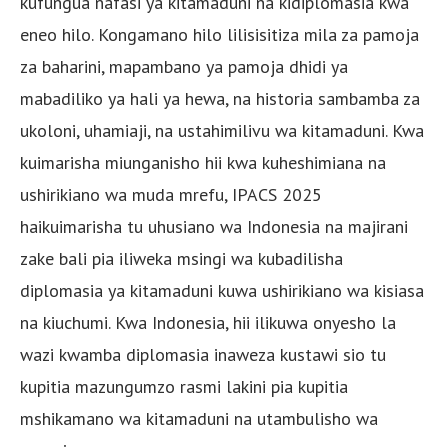
kufungua nafasi ya kitamaduni na kidiplomasia kwa
eneo hilo. Kongamano hilo lilisisitiza mila za pamoja
za baharini, mapambano ya pamoja dhidi ya
mabadiliko ya hali ya hewa, na historia sambamba za
ukoloni, uhamiaji, na ustahimilivu wa kitamaduni. Kwa
kuimarisha miunganisho hii kwa kuheshimiana na
ushirikiano wa muda mrefu, IPACS 2025
haikuimarisha tu uhusiano wa Indonesia na majirani
zake bali pia iliweka msingi wa kubadilisha
diplomasia ya kitamaduni kuwa ushirikiano wa kisiasa
na kiuchumi. Kwa Indonesia, hii ilikuwa onyesho la
wazi kwamba diplomasia inaweza kustawi sio tu
kupitia mazungumzo rasmi lakini pia kupitia
mshikamano wa kitamaduni na utambulisho wa