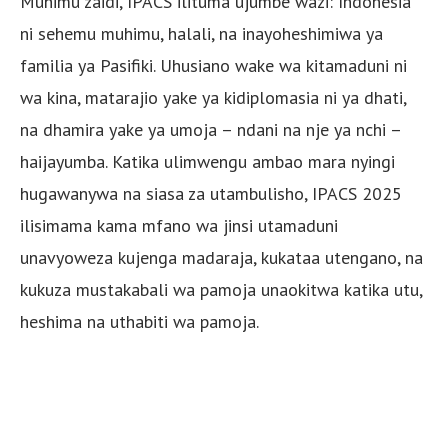
Muhimu zaidi, IPACS ilituma ujumbe wazi: Indonesia
ni sehemu muhimu, halali, na inayoheshimiwa ya
familia ya Pasifiki. Uhusiano wake wa kitamaduni ni
wa kina, matarajio yake ya kidiplomasia ni ya dhati,
na dhamira yake ya umoja – ndani na nje ya nchi –
haijayumba. Katika ulimwengu ambao mara nyingi
hugawanywa na siasa za utambulisho, IPACS 2025
ilisimama kama mfano wa jinsi utamaduni
unavyoweza kujenga madaraja, kukataa utengano, na
kukuza mustakabali wa pamoja unaokitwa katika utu,
heshima na uthabiti wa pamoja.