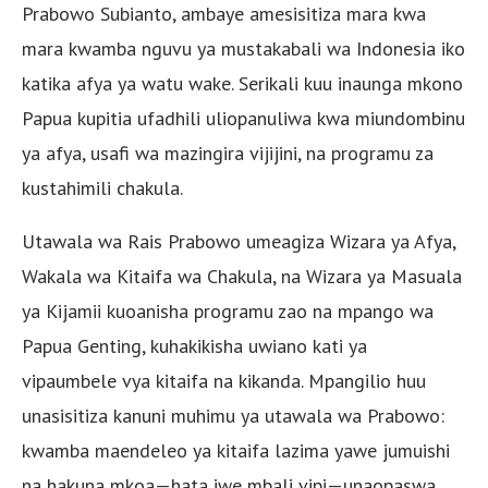
Prabowo Subianto, ambaye amesisitiza mara kwa
mara kwamba nguvu ya mustakabali wa Indonesia iko
katika afya ya watu wake. Serikali kuu inaunga mkono
Papua kupitia ufadhili uliopanuliwa kwa miundombinu
ya afya, usafi wa mazingira vijijini, na programu za
kustahimili chakula.
Utawala wa Rais Prabowo umeagiza Wizara ya Afya,
Wakala wa Kitaifa wa Chakula, na Wizara ya Masuala
ya Kijamii kuoanisha programu zao na mpango wa
Papua Genting, kuhakikisha uwiano kati ya
vipaumbele vya kitaifa na kikanda. Mpangilio huu
unasisitiza kanuni muhimu ya utawala wa Prabowo:
kwamba maendeleo ya kitaifa lazima yawe jumuishi
na hakuna mkoa—hata iwe mbali vipi—unaopaswa