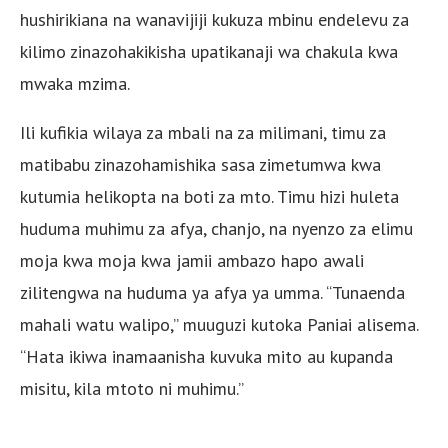
hushirikiana na wanavijiji kukuza mbinu endelevu za
kilimo zinazohakikisha upatikanaji wa chakula kwa
mwaka mzima.
Ili kufikia wilaya za mbali na za milimani, timu za
matibabu zinazohamishika sasa zimetumwa kwa
kutumia helikopta na boti za mto. Timu hizi huleta
huduma muhimu za afya, chanjo, na nyenzo za elimu
moja kwa moja kwa jamii ambazo hapo awali
zilitengwa na huduma ya afya ya umma. “Tunaenda
mahali watu walipo,” muuguzi kutoka Paniai alisema.
“Hata ikiwa inamaanisha kuvuka mito au kupanda
misitu, kila mtoto ni muhimu.”