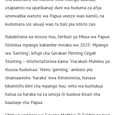
utapiamlo na upatikanaji duni wa huduma za afya
umewaibia watoto wa Papua uwezo wao kamili, na
kudumaza sio ukuaji wao tu bali pia ndoto zao.
Kukabiliana na mzozo huu, Serikali ya Mkoa wa Papua
ilizindua mpango kabambe mwaka wa 2025: Mpango
wa “Genting”, kifupi cha Gerakan Penting Cegah
Stunting – kilichotafsiriwa kama “Harakati Muhimu ya
Kuzuia Kudumaa.” Neno “genting,” ambalo pia
linamaanisha “haraka” kwa Kiindonesia, hunasa
kikamilifu kiini cha mpango huu: wito wa kuchukua
hatua za haraka na za umoja ili kuokoa kizazi cha
baadaye cha Papua.
Chini ya uongozi wa Gavana Mathius D. Fakhiri na kwa