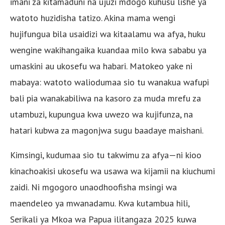
imani za kitamaduni na ujuzi mdogo kuhusu lishe ya
watoto huzidisha tatizo. Akina mama wengi
hujifungua bila usaidizi wa kitaalamu wa afya, huku
wengine wakihangaika kuandaa milo kwa sababu ya
umaskini au ukosefu wa habari. Matokeo yake ni
mabaya: watoto waliodumaa sio tu wanakua wafupi
bali pia wanakabiliwa na kasoro za muda mrefu za
utambuzi, kupungua kwa uwezo wa kujifunza, na
hatari kubwa za magonjwa sugu baadaye maishani.
Kimsingi, kudumaa sio tu takwimu za afya—ni kioo
kinachoakisi ukosefu wa usawa wa kijamii na kiuchumi
zaidi. Ni mgogoro unaodhoofisha msingi wa
maendeleo ya mwanadamu. Kwa kutambua hili,
Serikali ya Mkoa wa Papua ilitangaza 2025 kuwa