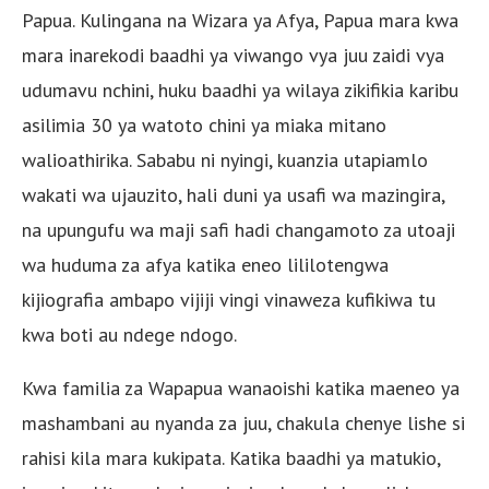
Papua. Kulingana na Wizara ya Afya, Papua mara kwa
mara inarekodi baadhi ya viwango vya juu zaidi vya
udumavu nchini, huku baadhi ya wilaya zikifikia karibu
asilimia 30 ya watoto chini ya miaka mitano
walioathirika. Sababu ni nyingi, kuanzia utapiamlo
wakati wa ujauzito, hali duni ya usafi wa mazingira,
na upungufu wa maji safi hadi changamoto za utoaji
wa huduma za afya katika eneo lililotengwa
kijiografia ambapo vijiji vingi vinaweza kufikiwa tu
kwa boti au ndege ndogo.
Kwa familia za Wapapua wanaoishi katika maeneo ya
mashambani au nyanda za juu, chakula chenye lishe si
rahisi kila mara kukipata. Katika baadhi ya matukio,