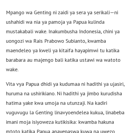
Mpango wa Genting ni zaidi ya sera ya serikali—ni
ushahidi wa nia ya pamoja ya Papua kulinda
mustakabali wake. Inakumbusha Indonesia, chini ya
uongozi wa Rais Prabowo Subianto, kwamba
maendeleo ya kweli ya kitaifa hayapimwi tu katika
barabara au majengo bali katika ustawi wa watoto
wake.
Vita vya Papua dhidi ya kudumaa ni hadithi ya ujasiri,
huruma na ushirikiano. Ni hadithi ya jimbo kurudisha
hatima yake kwa umoja na utunzaji. Na kadiri
vuguvugu la Genting linavyoendelea kukua, linabeba
imani moja isiyoweza kutikisika: kwamba hakuna
mtoto katika Papua anayepaswa kuwa na uwezo