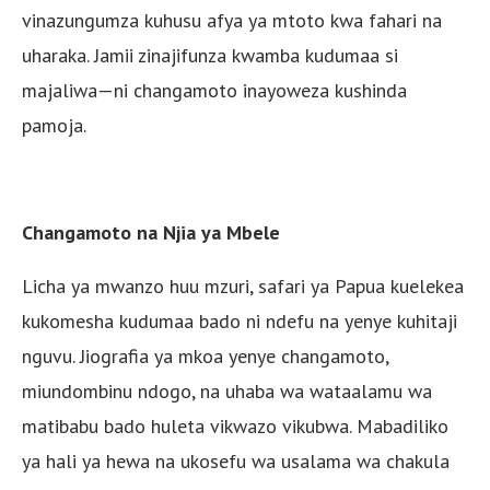
vinazungumza kuhusu afya ya mtoto kwa fahari na
uharaka. Jamii zinajifunza kwamba kudumaa si
majaliwa—ni changamoto inayoweza kushinda
pamoja.
Changamoto na Njia ya Mbele
Licha ya mwanzo huu mzuri, safari ya Papua kuelekea
kukomesha kudumaa bado ni ndefu na yenye kuhitaji
nguvu. Jiografia ya mkoa yenye changamoto,
miundombinu ndogo, na uhaba wa wataalamu wa
matibabu bado huleta vikwazo vikubwa. Mabadiliko
ya hali ya hewa na ukosefu wa usalama wa chakula