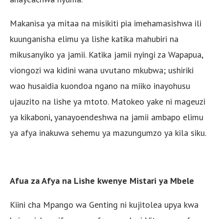
Makanisa ya mitaa na misikiti pia imehamasishwa ili
kuunganisha elimu ya lishe katika mahubiri na
mikusanyiko ya jamii. Katika jamii nyingi za Wapapua,
viongozi wa kidini wana uvutano mkubwa; ushiriki
wao husaidia kuondoa ngano na miiko inayohusu
ujauzito na lishe ya mtoto. Matokeo yake ni mageuzi
ya kikaboni, yanayoendeshwa na jamii ambapo elimu
ya afya inakuwa sehemu ya mazungumzo ya kila siku.
Afua za Afya na Lishe kwenye Mistari ya Mbele
Kiini cha Mpango wa Genting ni kujitolea upya kwa