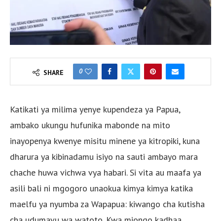
0
SHARE
Katikati ya milima yenye kupendeza ya Papua,
ambako ukungu hufunika mabonde na mito
inayopenya kwenye misitu minene ya kitropiki, kuna
dharura ya kibinadamu isiyo na sauti ambayo mara
chache huwa vichwa vya habari. Si vita au maafa ya
asili bali ni mgogoro unaokua kimya kimya katika
maelfu ya nyumba za Wapapua: kiwango cha kutisha
cha udumavu wa watoto. Kwa miongo kadhaa,