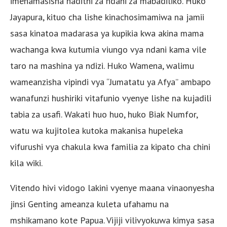
imehamasisha hadithi za ndani za mabadiliko. Huko
Jayapura, kituo cha lishe kinachosimamiwa na jamii
sasa kinatoa madarasa ya kupikia kwa akina mama
wachanga kwa kutumia viungo vya ndani kama vile
taro na mashina ya ndizi. Huko Wamena, walimu
wameanzisha vipindi vya “Jumatatu ya Afya” ambapo
wanafunzi hushiriki vitafunio vyenye lishe na kujadili
tabia za usafi. Wakati huo huo, huko Biak Numfor,
watu wa kujitolea kutoka makanisa hupeleka
vifurushi vya chakula kwa familia za kipato cha chini
kila wiki.
Vitendo hivi vidogo lakini vyenye maana vinaonyesha
jinsi Genting ameanza kuleta ufahamu na
mshikamano kote Papua. Vijiji vilivyokuwa kimya sasa