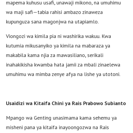
mapema kuhusu usafi, unawaji mikono, na umuhimu
wa maji safi—tabia rahisi ambazo zinaweza
kupunguza sana magonjwa na utapiamlo.
Viongozi wa kimila pia ni washirika wakuu. Kwa
kutumia mikusanyiko ya kimila na mabaraza ya
makabila kama njia za mawasiliano, serikali
inahakikisha kwamba hata jamii za mbali zinaelewa
umuhimu wa mimba zenye afya na lishe ya utotoni.
Usaidizi wa Kitaifa Chini ya Rais Prabowo Subianto
Mpango wa Genting unasimama kama sehemu ya
misheni pana ya kitaifa inayoongozwa na Rais