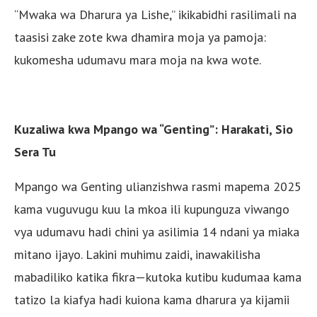
“Mwaka wa Dharura ya Lishe,” ikikabidhi rasilimali na
taasisi zake zote kwa dhamira moja ya pamoja:
kukomesha udumavu mara moja na kwa wote.
Kuzaliwa kwa Mpango wa “Genting”: Harakati, Sio
Sera Tu
Mpango wa Genting ulianzishwa rasmi mapema 2025
kama vuguvugu kuu la mkoa ili kupunguza viwango
vya udumavu hadi chini ya asilimia 14 ndani ya miaka
mitano ijayo. Lakini muhimu zaidi, inawakilisha
mabadiliko katika fikra—kutoka kutibu kudumaa kama
tatizo la kiafya hadi kuiona kama dharura ya kijamii