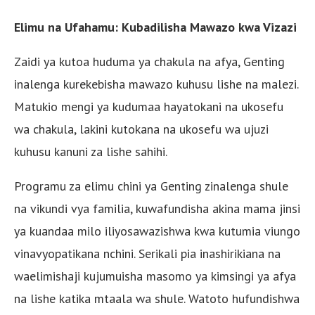
Elimu na Ufahamu: Kubadilisha Mawazo kwa Vizazi
Zaidi ya kutoa huduma ya chakula na afya, Genting
inalenga kurekebisha mawazo kuhusu lishe na malezi.
Matukio mengi ya kudumaa hayatokani na ukosefu
wa chakula, lakini kutokana na ukosefu wa ujuzi
kuhusu kanuni za lishe sahihi.
Programu za elimu chini ya Genting zinalenga shule
na vikundi vya familia, kuwafundisha akina mama jinsi
ya kuandaa milo iliyosawazishwa kwa kutumia viungo
vinavyopatikana nchini. Serikali pia inashirikiana na
waelimishaji kujumuisha masomo ya kimsingi ya afya
na lishe katika mtaala wa shule. Watoto hufundishwa