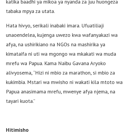
katika baadhi ya mikoa ya nyanda za juu huongeza
tabaka mpya za utata.
Hata hivyo, serikali inabaki imara. Ufuatiliaji
unaoendelea, kujenga uwezo kwa wafanyakazi wa
afya, na ushirikiano na NGOs na mashirika ya
kimataifa ni uti wa mgongo wa mkakati wa muda
mrefu wa Papua. Kama Naibu Gavana Aryoko
alivyosema, “Hizi ni mbio za marathon, si mbio za
kukimbia. Mstari wa mwisho ni wakati kila mtoto wa
Papua anasimama mrefu, mwenye afya njema, na
tayari kuota.”
Hitimisho