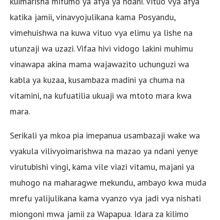
kuimarisha mifumo ya afya ya ndani. Vituo vya afya
katika jamii, vinavyojulikana kama Posyandu,
vimehuishwa na kuwa vituo vya elimu ya lishe na
utunzaji wa uzazi. Vifaa hivi vidogo lakini muhimu
vinawapa akina mama wajawazito uchunguzi wa
kabla ya kuzaa, kusambaza madini ya chuma na
vitamini, na kufuatilia ukuaji wa mtoto mara kwa
mara.
Serikali ya mkoa pia imepanua usambazaji wake wa
vyakula vilivyoimarishwa na mazao ya ndani yenye
virutubishi vingi, kama vile viazi vitamu, majani ya
muhogo na maharagwe mekundu, ambayo kwa muda
mrefu yalijulikana kama vyanzo vya jadi vya nishati
miongoni mwa jamii za Wapapua. Idara za kilimo