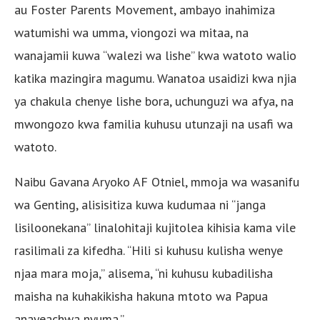
au Foster Parents Movement, ambayo inahimiza
watumishi wa umma, viongozi wa mitaa, na
wanajamii kuwa “walezi wa lishe” kwa watoto walio
katika mazingira magumu. Wanatoa usaidizi kwa njia
ya chakula chenye lishe bora, uchunguzi wa afya, na
mwongozo kwa familia kuhusu utunzaji na usafi wa
watoto.
Naibu Gavana Aryoko AF Otniel, mmoja wa wasanifu
wa Genting, alisisitiza kuwa kudumaa ni “janga
lisiloonekana” linalohitaji kujitolea kihisia kama vile
rasilimali za kifedha. “Hili si kuhusu kulisha wenye
njaa mara moja,” alisema, “ni kuhusu kubadilisha
maisha na kuhakikisha hakuna mtoto wa Papua
anayeachwa nyuma.”