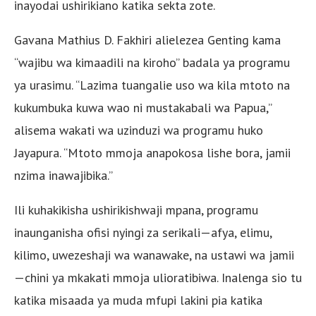
inayodai ushirikiano katika sekta zote.
Gavana Mathius D. Fakhiri alielezea Genting kama
“wajibu wa kimaadili na kiroho” badala ya programu
ya urasimu. “Lazima tuangalie uso wa kila mtoto na
kukumbuka kuwa wao ni mustakabali wa Papua,”
alisema wakati wa uzinduzi wa programu huko
Jayapura. “Mtoto mmoja anapokosa lishe bora, jamii
nzima inawajibika.”
Ili kuhakikisha ushirikishwaji mpana, programu
inaunganisha ofisi nyingi za serikali—afya, elimu,
kilimo, uwezeshaji wa wanawake, na ustawi wa jamii
—chini ya mkakati mmoja ulioratibiwa. Inalenga sio tu
katika misaada ya muda mfupi lakini pia katika