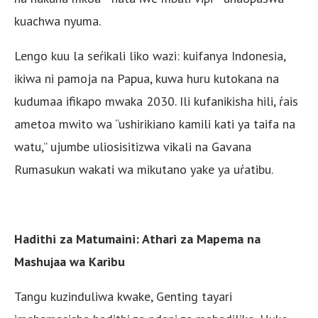
kuachwa nyuma.
Lengo kuu la seŕikali liko wazi: kuifanya Indonesia,
ikiwa ni pamoja na Papua, kuwa huru kutokana na
kudumaa ifikapo mwaka 2030. Ili kufanikisha hili, ŕais
ametoa mwito wa “ushirikiano kamili kati ya taifa na
watu,” ujumbe uliosisitizwa vikali na Gavana
Rumasukun wakati wa mikutano yake ya uŕatibu.
Hadithi za Matumaini: Athari za Mapema na
Mashujaa wa Karibu
Tangu kuzinduliwa kwake, Genting tayari