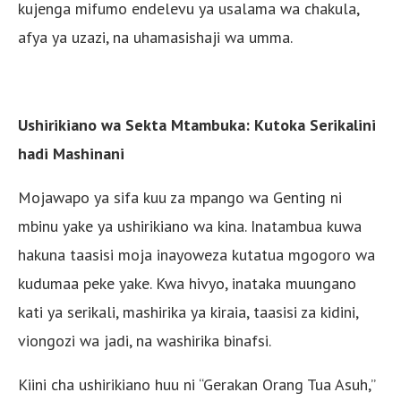
kujenga mifumo endelevu ya usalama wa chakula,
afya ya uzazi, na uhamasishaji wa umma.
Ushirikiano wa Sekta Mtambuka: Kutoka Serikalini
hadi Mashinani
Mojawapo ya sifa kuu za mpango wa Genting ni
mbinu yake ya ushirikiano wa kina. Inatambua kuwa
hakuna taasisi moja inayoweza kutatua mgogoro wa
kudumaa peke yake. Kwa hivyo, inataka muungano
kati ya serikali, mashirika ya kiraia, taasisi za kidini,
viongozi wa jadi, na washirika binafsi.
Kiini cha ushirikiano huu ni “Gerakan Orang Tua Asuh,”