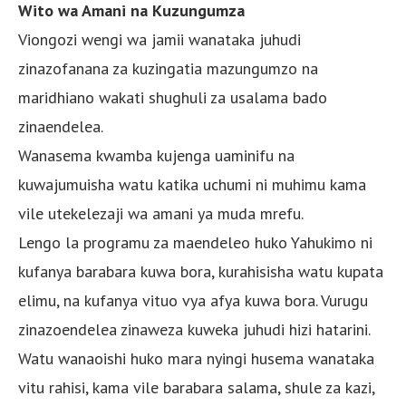
Wito wa Amani na Kuzungumza
Viongozi wengi wa jamii wanataka juhudi
zinazofanana za kuzingatia mazungumzo na
maridhiano wakati shughuli za usalama bado
zinaendelea.
Wanasema kwamba kujenga uaminifu na
kuwajumuisha watu katika uchumi ni muhimu kama
vile utekelezaji wa amani ya muda mrefu.
Lengo la programu za maendeleo huko Yahukimo ni
kufanya barabara kuwa bora, kurahisisha watu kupata
elimu, na kufanya vituo vya afya kuwa bora. Vurugu
zinazoendelea zinaweza kuweka juhudi hizi hatarini.
Watu wanaoishi huko mara nyingi husema wanataka
vitu rahisi, kama vile barabara salama, shule za kazi,