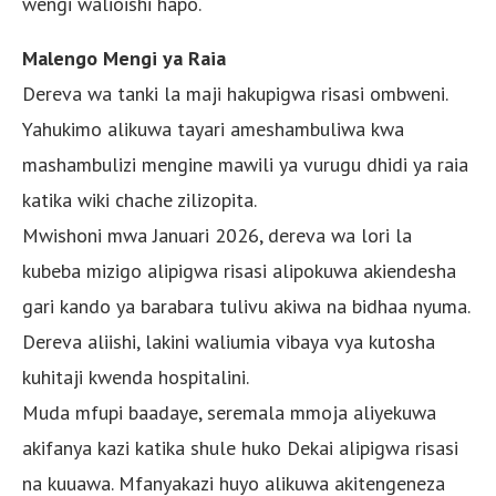
wengi walioishi hapo.
Malengo Mengi ya Raia
Dereva wa tanki la maji hakupigwa risasi ombweni.
Yahukimo alikuwa tayari ameshambuliwa kwa
mashambulizi mengine mawili ya vurugu dhidi ya raia
katika wiki chache zilizopita.
Mwishoni mwa Januari 2026, dereva wa lori la
kubeba mizigo alipigwa risasi alipokuwa akiendesha
gari kando ya barabara tulivu akiwa na bidhaa nyuma.
Dereva aliishi, lakini waliumia vibaya vya kutosha
kuhitaji kwenda hospitalini.
Muda mfupi baadaye, seremala mmoja aliyekuwa
akifanya kazi katika shule huko Dekai alipigwa risasi
na kuuawa. Mfanyakazi huyo alikuwa akitengeneza