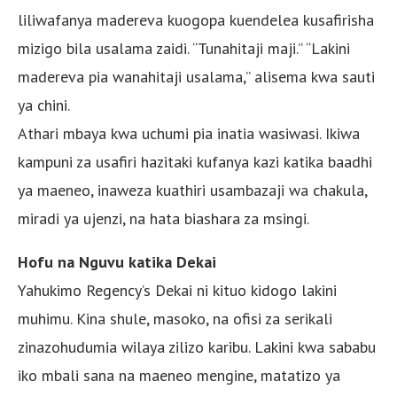
liliwafanya madereva kuogopa kuendelea kusafirisha
mizigo bila usalama zaidi. “Tunahitaji maji.” “Lakini
madereva pia wanahitaji usalama,” alisema kwa sauti
ya chini.
Athari mbaya kwa uchumi pia inatia wasiwasi. Ikiwa
kampuni za usafiri hazitaki kufanya kazi katika baadhi
ya maeneo, inaweza kuathiri usambazaji wa chakula,
miradi ya ujenzi, na hata biashara za msingi.
Hofu na Nguvu katika Dekai
Yahukimo Regency’s Dekai ni kituo kidogo lakini
muhimu. Kina shule, masoko, na ofisi za serikali
zinazohudumia wilaya zilizo karibu. Lakini kwa sababu
iko mbali sana na maeneo mengine, matatizo ya