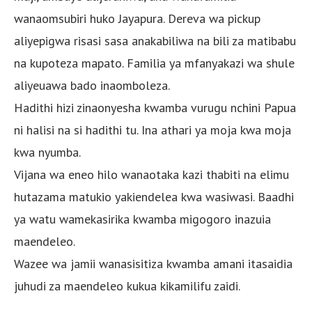
wanaomsubiri huko Jayapura. Dereva wa pickup
aliyepigwa risasi sasa anakabiliwa na bili za matibabu
na kupoteza mapato. Familia ya mfanyakazi wa shule
aliyeuawa bado inaomboleza.
Hadithi hizi zinaonyesha kwamba vurugu nchini Papua
ni halisi na si hadithi tu. Ina athari ya moja kwa moja
kwa nyumba.
Vijana wa eneo hilo wanaotaka kazi thabiti na elimu
hutazama matukio yakiendelea kwa wasiwasi. Baadhi
ya watu wamekasirika kwamba migogoro inazuia
maendeleo.
Wazee wa jamii wanasisitiza kwamba amani itasaidia
juhudi za maendeleo kukua kikamilifu zaidi.