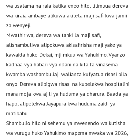
wa usalama na raia katika eneo hilo, lilimuua dereva
wa kiraia ambaye alikuwa akileta maji safi kwa jamii
za wenyeji.
Mwathiriwa, dereva wa tanki la maji safi,
alishambuliwa alipokuwa akisafirisha maji yake ya
kawaida huko Dekai, mji mkuu wa Yahukimo. Vyanzo
kadhaa vya habari vya ndani na kitaifa vinasema
kwamba washambuliaji walianza kufyatua risasi bila
onyo. Dereva alipigwa risasi na kupelekwa hospitalini
mara moja kwa ajili ya huduma ya dharura. Baada ya
hapo, alipelekwa Jayapura kwa huduma zaidi ya
matibabu.
Shambulio hilo ni sehemu ya mwenendo wa kutisha
wa vurugu huko Yahukimo mapema mwaka wa 2026,