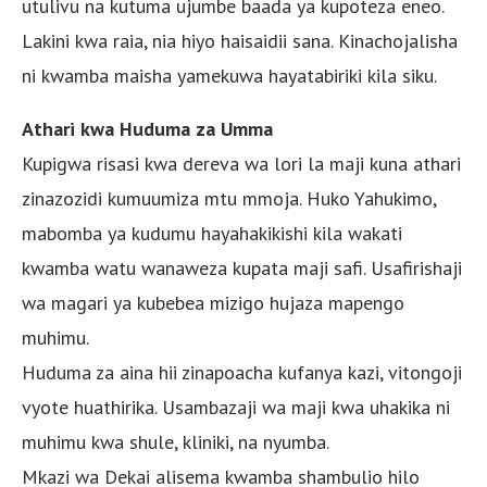
utulivu na kutuma ujumbe baada ya kupoteza eneo.
Lakini kwa raia, nia hiyo haisaidii sana. Kinachojalisha
ni kwamba maisha yamekuwa hayatabiriki kila siku.
Athari kwa Huduma za Umma
Kupigwa risasi kwa dereva wa lori la maji kuna athari
zinazozidi kumuumiza mtu mmoja. Huko Yahukimo,
mabomba ya kudumu hayahakikishi kila wakati
kwamba watu wanaweza kupata maji safi. Usafirishaji
wa magari ya kubebea mizigo hujaza mapengo
muhimu.
Huduma za aina hii zinapoacha kufanya kazi, vitongoji
vyote huathirika. Usambazaji wa maji kwa uhakika ni
muhimu kwa shule, kliniki, na nyumba.
Mkazi wa Dekai alisema kwamba shambulio hilo