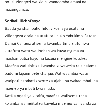
polisi. Viongozi wa kidini wameomba amani na
mazungumzo.
Serikali Ilichofanya
Baada ya shambulio hilo, vikosi vya usalama
viliongeza doria na utafutaji huko Yahukimo. Satgas
Damai Cartenz alisema kwamba timu zilitumwa
kutafuta watu waliodhaniwa kuwa nyuma ya
mashambulizi hayo na kuzuia mengine kutokea.
Maafisa walisisitiza kwamba kuwaweka raia salama
bado ni kipaumbele cha juu. Waliwaambia watu
waripoti harakati zozote za ajabu na wakae mbali na
maeneo ya mbali kwa muda.
Katika ngazi ya kitaifa, maafisa walisema tena
kwamba wamejitolea kuweka maeneo ya nyanda za