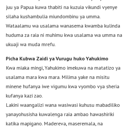
juu ya Papua kuwa thabiti na kuzuia vikundi vyenye
silaha kushambulia miundombinu ya umma.
Wataalamu wa usalama wanasema kwamba kulinda
huduma za raia ni muhimu kwa usalama wa umma na
ukuaji wa muda mrefu.
Picha Kubwa Zaidi ya Vurugu huko Yahukimo
Kwa miaka mingi, Yahukimo imekuwa na matatizo ya
usalama mara kwa mara. Milima yake na misitu
minene hufanya iwe vigumu kwa vyombo vya sheria
kufanya kazi zao.
Lakini waangalizi wana wasiwasi kuhusu mabadiliko
yanayohusisha kuwalenga raia ambao hawashiriki
katika mapigano. Madereva, maseremala, na