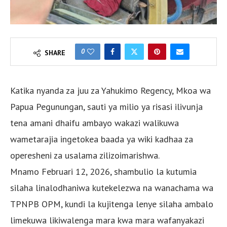
0
SHARE
Katika nyanda za juu za Yahukimo Regency, Mkoa wa
Papua Pegunungan, sauti ya milio ya risasi ilivunja
tena amani dhaifu ambayo wakazi walikuwa
wametarajia ingetokea baada ya wiki kadhaa za
operesheni za usalama zilizoimarishwa.
Mnamo Februari 12, 2026, shambulio la kutumia
silaha linalodhaniwa kutekelezwa na wanachama wa
TPNPB OPM, kundi la kujitenga lenye silaha ambalo
limekuwa likiwalenga mara kwa mara wafanyakazi