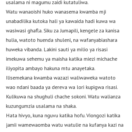
usalama ni magumu zaidi kutatuliwa.
Watu wanaoishi huko wanasema kwamba mji
unabadilika kutoka hali ya kawaida hadi kuwa wa
wasiwasi ghafla. Siku za Jumapili, kengele za kanisa
hulia, watoto huenda shuleni, na wafanyabiashara
huweka vibanda. Lakini sauti ya milio ya risasi
imekuwa sehemu ya maisha katika miezi michache
iliyopita ambayo hakuna mtu anayetaka.
Ilisemekana kwamba wazazi waliwaweka watoto
wao ndani baada ya dereva wa lori kupigwa risasi.
Kulikuwa na shughuli chache sokoni. Watu walianza
kuzungumzia usalama na shaka.
Hata hivyo, kuna nguvu katika hofu. Viongozi katika
jamii wamewaomba watu watulie na kufanya kazi na