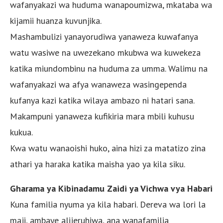
wafanyakazi wa huduma wanapoumizwa, mkataba wa
kijamii huanza kuvunjika.
Mashambulizi yanayorudiwa yanaweza kuwafanya
watu wasiwe na uwezekano mkubwa wa kuwekeza
katika miundombinu na huduma za umma. Walimu na
wafanyakazi wa afya wanaweza wasingependa
kufanya kazi katika wilaya ambazo ni hatari sana.
Makampuni yanaweza kufikiria mara mbili kuhusu
kukua.
Kwa watu wanaoishi huko, aina hizi za matatizo zina
athari ya haraka katika maisha yao ya kila siku.
Gharama ya Kibinadamu Zaidi ya Vichwa vya Habari
Kuna familia nyuma ya kila habari. Dereva wa lori la
maji, ambaye alijeruhiwa, ana wanafamilia