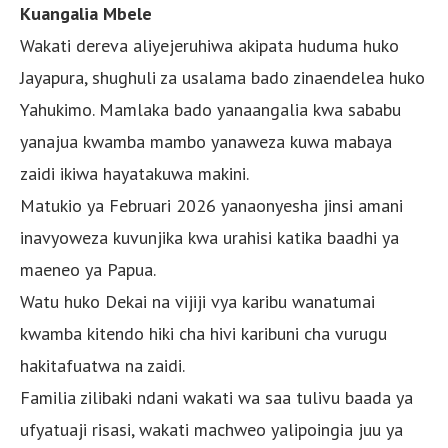
Kuangalia Mbele
Wakati dereva aliyejeruhiwa akipata huduma huko
Jayapura, shughuli za usalama bado zinaendelea huko
Yahukimo. Mamlaka bado yanaangalia kwa sababu
yanajua kwamba mambo yanaweza kuwa mabaya
zaidi ikiwa hayatakuwa makini.
Matukio ya Februari 2026 yanaonyesha jinsi amani
inavyoweza kuvunjika kwa urahisi katika baadhi ya
maeneo ya Papua.
Watu huko Dekai na vijiji vya karibu wanatumai
kwamba kitendo hiki cha hivi karibuni cha vurugu
hakitafuatwa na zaidi.
Familia zilibaki ndani wakati wa saa tulivu baada ya
ufyatuaji risasi, wakati machweo yalipoingia juu ya