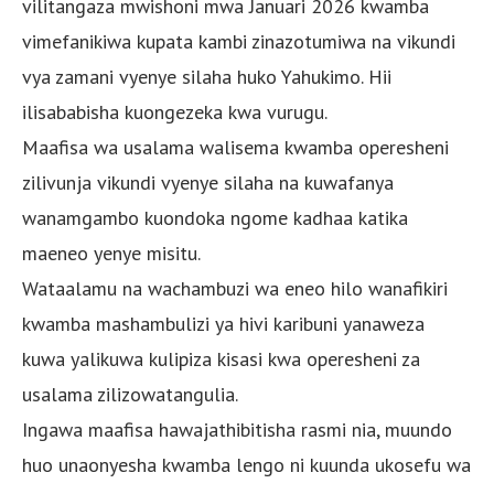
vilitangaza mwishoni mwa Januari 2026 kwamba
vimefanikiwa kupata kambi zinazotumiwa na vikundi
vya zamani vyenye silaha huko Yahukimo. Hii
ilisababisha kuongezeka kwa vurugu.
Maafisa wa usalama walisema kwamba operesheni
zilivunja vikundi vyenye silaha na kuwafanya
wanamgambo kuondoka ngome kadhaa katika
maeneo yenye misitu.
Wataalamu na wachambuzi wa eneo hilo wanafikiri
kwamba mashambulizi ya hivi karibuni yanaweza
kuwa yalikuwa kulipiza kisasi kwa operesheni za
usalama zilizowatangulia.
Ingawa maafisa hawajathibitisha rasmi nia, muundo
huo unaonyesha kwamba lengo ni kuunda ukosefu wa