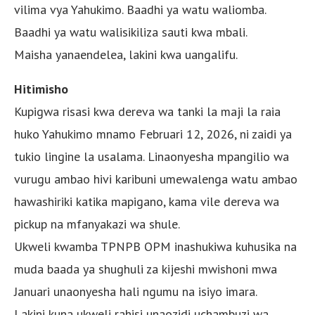
vilima vya Yahukimo. Baadhi ya watu waliomba.
Baadhi ya watu walisikiliza sauti kwa mbali.
Maisha yanaendelea, lakini kwa uangalifu.
Hitimisho
Kupigwa risasi kwa dereva wa tanki la maji la raia
huko Yahukimo mnamo Februari 12, 2026, ni zaidi ya
tukio lingine la usalama. Linaonyesha mpangilio wa
vurugu ambao hivi karibuni umewalenga watu ambao
hawashiriki katika mapigano, kama vile dereva wa
pickup na mfanyakazi wa shule.
Ukweli kwamba TPNPB OPM inashukiwa kuhusika na
muda baada ya shughuli za kijeshi mwishoni mwa
Januari unaonyesha hali ngumu na isiyo imara.
Lakini kuna ukweli rahisi unaozidi uchambuzi wa