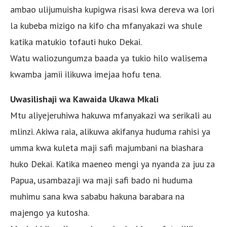
ambao ulijumuisha kupigwa risasi kwa dereva wa lori
la kubeba mizigo na kifo cha mfanyakazi wa shule
katika matukio tofauti huko Dekai.
Watu waliozungumza baada ya tukio hilo walisema
kwamba jamii ilikuwa imejaa hofu tena.
Uwasilishaji wa Kawaida Ukawa Mkali
Mtu aliyejeruhiwa hakuwa mfanyakazi wa serikali au
mlinzi. Akiwa raia, alikuwa akifanya huduma rahisi ya
umma kwa kuleta maji safi majumbani na biashara
huko Dekai. Katika maeneo mengi ya nyanda za juu za
Papua, usambazaji wa maji safi bado ni huduma
muhimu sana kwa sababu hakuna barabara na
majengo ya kutosha.