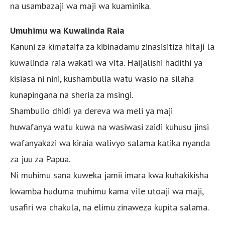
na usambazaji wa maji wa kuaminika.
Umuhimu wa Kuwalinda Raia
Kanuni za kimataifa za kibinadamu zinasisitiza hitaji la
kuwalinda raia wakati wa vita. Haijalishi hadithi ya
kisiasa ni nini, kushambulia watu wasio na silaha
kunapingana na sheria za msingi.
Shambulio dhidi ya dereva wa meli ya maji
huwafanya watu kuwa na wasiwasi zaidi kuhusu jinsi
wafanyakazi wa kiraia walivyo salama katika nyanda
za juu za Papua.
Ni muhimu sana kuweka jamii imara kwa kuhakikisha
kwamba huduma muhimu kama vile utoaji wa maji,
usafiri wa chakula, na elimu zinaweza kupita salama.