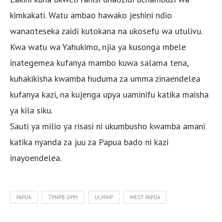
kimkakati. Watu ambao hawako jeshini ndio
wanaoteseka zaidi kutokana na ukosefu wa utulivu.
Kwa watu wa Yahukimo, njia ya kusonga mbele
inategemea kufanya mambo kuwa salama tena,
kuhakikisha kwamba huduma za umma zinaendelea
kufanya kazi, na kujenga upya uaminifu katika maisha
ya kila siku.
Sauti ya milio ya risasi ni ukumbusho kwamba amani
katika nyanda za juu za Papua bado ni kazi
inayoendelea.
PAPUA
TPNPB OPM
ULMWP
WEST PAPUA