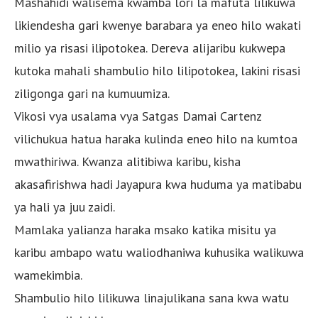
Mashahidi walisema kwamba lori la mafuta lilikuwa
likiendesha gari kwenye barabara ya eneo hilo wakati
milio ya risasi ilipotokea. Dereva alijaribu kukwepa
kutoka mahali shambulio hilo lilipotokea, lakini risasi
ziligonga gari na kumuumiza.
Vikosi vya usalama vya Satgas Damai Cartenz
vilichukua hatua haraka kulinda eneo hilo na kumtoa
mwathiriwa. Kwanza alitibiwa karibu, kisha
akasafirishwa hadi Jayapura kwa huduma ya matibabu
ya hali ya juu zaidi.
Mamlaka yalianza haraka msako katika misitu ya
karibu ambapo watu waliodhaniwa kuhusika walikuwa
wamekimbia.
Shambulio hilo lilikuwa linajulikana sana kwa watu