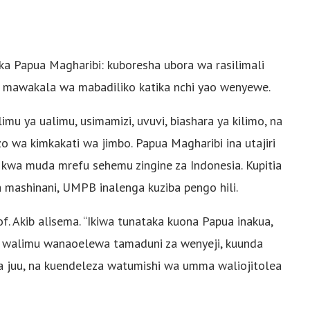
ka Papua Magharibi: kuboresha ubora wa rasilimali
 mawakala wa mabadiliko katika nchi yao wenyewe.
mu ya ualimu, usimamizi, uvuvi, biashara ya kilimo, na
a kimkakati wa jimbo. Papua Magharibi ina utajiri
 kwa muda mrefu sehemu zingine za Indonesia. Kupitia
 mashinani, UMPB inalenga kuziba pengo hili.
. Akib alisema. “Ikiwa tunataka kuona Papua inakua,
 walimu wanaoelewa tamaduni za wenyeji, kuunda
za juu, na kuendeleza watumishi wa umma waliojitolea