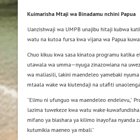
Kuimarisha Mtaji wa Binadamu nchini Papua
Uanzishwaji wa UMPB unajibu hitaji kubwa kati
watu na kutoa fursa kwa vijana wa Papua kuwa
Chuo kikuu kwa sasa kinatoa programu katika eli
utawala wa umma—nyuga zinazowiana na uwezo w
wa maliasili, lakini maendeleo yamebaki nyuma
mtaala wake wa kiutendaji na utafiti unaolenga
“Elimu ni ufunguo wa maendeleo endelevu,” Prof
lazima tuwekeze kwa watu wake-kuwafundisha
mifano ya biashara ya kilimo inayofaa nyanda 
kutumikia maeneo ya mbali.”