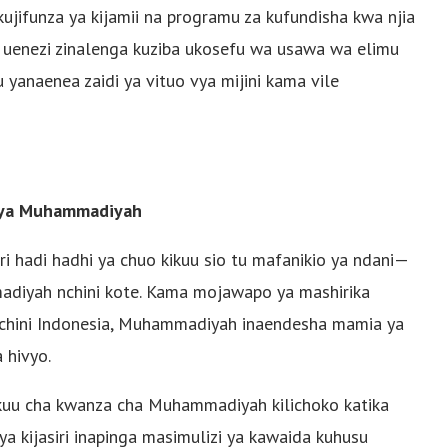
ujifunza ya kijamii na programu za kufundisha kwa njia
i za uenezi zinalenga kuziba ukosefu wa usawa wa elimu
yanaenea zaidi ya vituo vya mijini kama vile
a ya Muhammadiyah
adi hadhi ya chuo kikuu sio tu mafanikio ya ndani—
adiyah nchini kote. Kama mojawapo ya mashirika
nchini Indonesia, Muhammadiyah inaendesha mamia ya
 hivyo.
ikuu cha kwanza cha Muhammadiyah kilichoko katika
a kijasiri inapinga masimulizi ya kawaida kuhusu