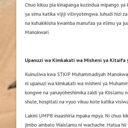
Chuo kikuu pia kinapanga kuzindua mipango ya k
ya simu katika vijiji vilivyotengwa. Juhudi hiz
na kuhakikisha kwamba manufaa ya elimu ya juu 
Manokwari.
Upanuzi wa Kimkakati wa Misheni ya Kitaif
Kuinuliwa kwa STKIP Muhammadiyah Manokwari h
ni upanuzi wa kimkakati wa misheni ya Muhamm
kongwe na yanayoheshimika zaidi ya Kiislamu 
shule, hospitali na vyuo vikuu kote katika visiwa
Lakini UMPB inaashiria mpaka mpya. Ni chuo k
jimbo ambalo Waislamu ni wachache. Hatua hii y