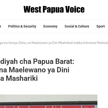
t
Politics & Security
Economy
Social & Culture
Sport
 wa Umoja, Elimu, na Maelewano ya Dini Mbalimbali katika Indonesia Mashari
iyah cha Papua Barat:
na Maelewano ya Dini
ia Mashariki