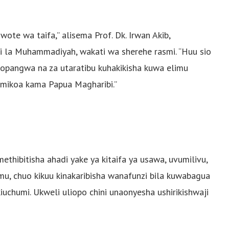
te wa taifa,” alisema Prof. Dk. Irwan Akib,
ti la Muhammadiyah, wakati wa sherehe rasmi. “Huu sio
zopangwa na za utaratibu kuhakikisha kuwa elimu
a mikoa kama Papua Magharibi.”
ibitisha ahadi yake ya kitaifa ya usawa, uvumilivu,
mu, chuo kikuu kinakaribisha wanafunzi bila kuwabagua
 kiuchumi. Ukweli uliopo chini unaonyesha ushirikishwaji