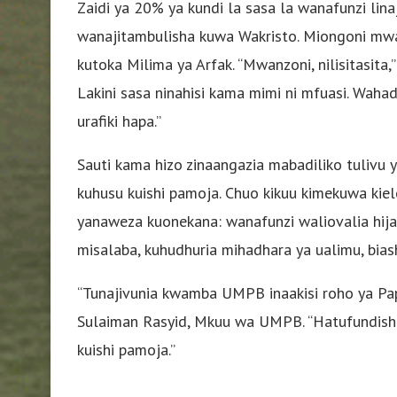
Zaidi ya 20% ya kundi la sasa la wanafunzi lin
wanajitambulisha kuwa Wakristo. Miongoni mwa
kutoka Milima ya Arfak. “Mwanzoni, nilisitasita,” 
Lakini sasa ninahisi kama mimi ni mfuasi. Waha
urafiki hapa.”
Sauti kama hizo zinaangazia mabadiliko tulivu
kuhusu kuishi pamoja. Chuo kikuu kimekuwa kiel
yanaweza kuonekana: wanafunzi waliovalia hij
misalaba, kuhudhuria mihadhara ya ualimu, bia
“Tunajivunia kwamba UMPB inaakisi roho ya Papu
Sulaiman Rasyid, Mkuu wa UMPB. “Hatufundishi t
kuishi pamoja.”