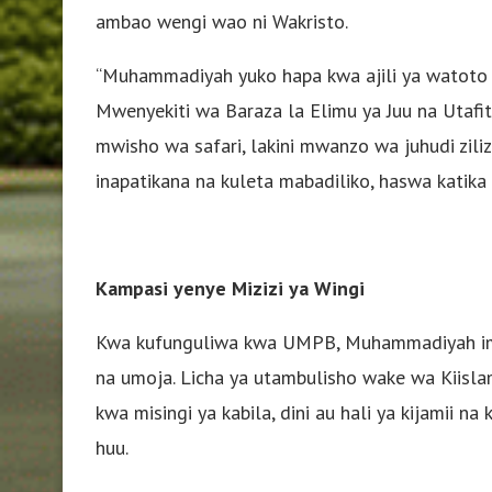
ambao wengi wao ni Wakristo.
“Muhammadiyah yuko hapa kwa ajili ya watoto wo
Mwenyekiti wa Baraza la Elimu ya Juu na Utafi
mwisho wa safari, lakini mwanzo wa juhudi zili
inapatikana na kuleta mabadiliko, haswa katik
Kampasi yenye Mizizi ya Wingi
Kwa kufunguliwa kwa UMPB, Muhammadiyah imeth
na umoja. Licha ya utambulisho wake wa Kiisla
kwa misingi ya kabila, dini au hali ya kijamii na
huu.