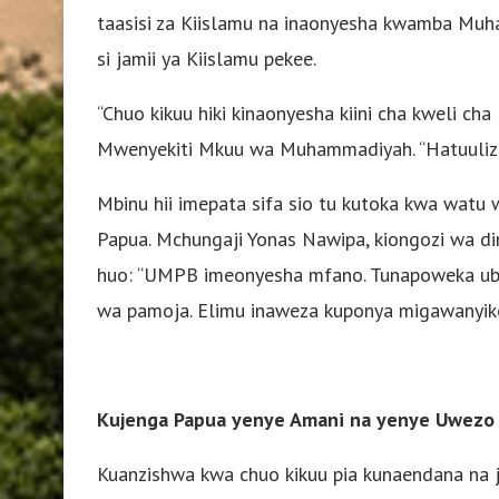
taasisi za Kiislamu na inaonyesha kwamba Muha
si jamii ya Kiislamu pekee.
“Chuo kikuu hiki kinaonyesha kiini cha kweli c
Mwenyekiti Mkuu wa Muhammadiyah. “Hatuulizi din
Mbinu hii imepata sifa sio tu kutoka kwa watu w
Papua. Mchungaji Yonas Nawipa, kiongozi wa d
huo: “UMPB imeonyesha mfano. Tunapoweka ubin
wa pamoja. Elimu inaweza kuponya migawanyiko
Kujenga Papua yenye Amani na yenye Uwezo
Kuanzishwa kwa chuo kikuu pia kunaendana na j