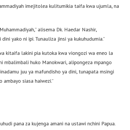
mmadiyah imejitolea kulitumikia taifa kwa ujumla, na
ha Muhammadiyah,” alisema Dk. Haedar Nashir,
i yako ni ipi. Tunauliza jinsi ya kukuhudumia.”
a kitaifa lakini pia kutoka kwa viongozi wa eneo la
ini mbalimbali huko Manokwari, alipongeza mpango
adamu juu ya mafundisho ya dini, tunapata msingi
 ambayo siasa haiwezi.”
uhudi pana za kujenga amani na ustawi nchini Papua.