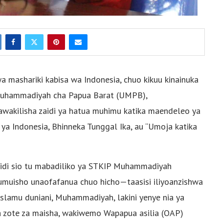
wa mashariki kabisa wa Indonesia, chuo kikuu kinainuka
 Muhammadiyah cha Papua Barat (UMPB),
inawakilisha zaidi ya hatua muhimu katika maendeleo ya
ya Indonesia, Bhinneka Tunggal Ika, au “Umoja katika
di sio tu mabadiliko ya STKIP Muhammadiyah
umuisho unaofafanua chuo hicho—taasisi iliyoanzishwa
slamu duniani, Muhammadiyah, lakini yenye nia ya
 zote za maisha, wakiwemo Wapapua asilia (OAP)