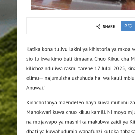
0
SHARE
Katika kona tulivu lakini ya kihistoria ya mkoa 
sio tu kwa kimo bali kimaana. Chuo Kikuu cha
kilichozinduliwa rasmi tarehe 17 Julai 2025, k
elimu—inajumuisha ushuhuda hai wa kauli mbiu 
Anuwai.”
Kinachofanya maendeleo haya kuwa muhimu zai
Manokwari kuwa chuo kikuu kamili. Ni moyo mj
na mojawapo ya mashirika makubwa zaidi ya Kii
dhati ya kuwahudumia wanafunzi kutoka tabaka