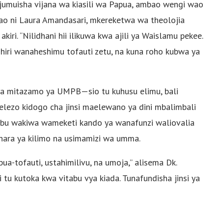
ajumuisha vijana wa kiasili wa Papua, ambao wengi wao
o ni Laura Amandasari, mkereketwa wa theolojia
akiri. “Nilidhani hii ilikuwa kwa ajili ya Waislamu pekee.
dhiri wanaheshimu tofauti zetu, na kuna roho kubwa ya
 ya mitazamo ya UMPB—sio tu kuhusu elimu, bali
elezo kidogo cha jinsi maelewano ya dini mbalimbali
abu wakiwa wameketi kando ya wanafunzi waliovalia
shara ya kilimo na usimamizi wa umma.
a-tofauti, ustahimilivu, na umoja,” alisema Dk.
u kutoka kwa vitabu vya kiada. Tunafundisha jinsi ya