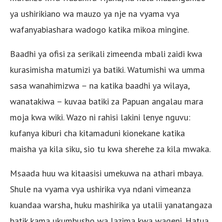
ya ushirikiano wa mauzo ya nje na vyama vya
wafanyabiashara wadogo katika mikoa mingine.
Baadhi ya ofisi za serikali zimeenda mbali zaidi kwa
kurasimisha matumizi ya batiki. Watumishi wa umma
sasa wanahimizwa – na katika baadhi ya wilaya,
wanatakiwa – kuvaa batiki za Papuan angalau mara
moja kwa wiki. Wazo ni rahisi lakini lenye nguvu:
kufanya kiburi cha kitamaduni kionekane katika
maisha ya kila siku, sio tu kwa sherehe za kila mwaka.
Msaada huu wa kitaasisi umekuwa na athari mbaya.
Shule na vyama vya ushirika vya ndani vimeanza
kuandaa warsha, huku mashirika ya utalii yanatangaza
batik kama ukumbusho wa lazima kwa wageni. Hatua