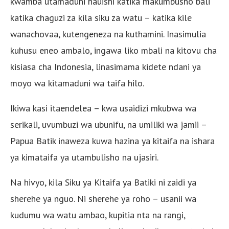
kwamba utamaduni hauishi katika makumbusho bali
katika chaguzi za kila siku za watu – katika kile
wanachovaa, kutengeneza na kuthamini. Inasimulia
kuhusu eneo ambalo, ingawa liko mbali na kitovu cha
kisiasa cha Indonesia, linasimama kidete ndani ya
moyo wa kitamaduni wa taifa hilo.
Ikiwa kasi itaendelea – kwa usaidizi mkubwa wa
serikali, uvumbuzi wa ubunifu, na umiliki wa jamii –
Papua Batik inaweza kuwa hazina ya kitaifa na ishara
ya kimataifa ya utambulisho na ujasiri.
Na hivyo, kila Siku ya Kitaifa ya Batiki ni zaidi ya
sherehe ya nguo. Ni sherehe ya roho – usanii wa
kudumu wa watu ambao, kupitia nta na rangi,