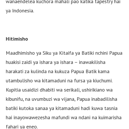
wanaendelea kuchora mahali pao katika tapestry hai
ya Indonesia.
Hitimisho
Maadhimisho ya Siku ya Kitaifa ya Batiki nchini Papua
huakisi zaidi ya ishara ya ishara – inawakilisha
harakati za kulinda na kukuza Papua Batik kama
utambulisho wa kitamaduni na fursa ya kiuchumi.
Kupitia usaidizi dhabiti wa serikali, ushirikiano wa
kibunifu, na uvumbuzi wa vijana, Papua inabadilisha
batiki kutoka sanaa ya kitamaduni hadi kuwa tasnia
hai inayowawezesha mafundi wa ndani na kuimarisha
fahari ya eneo.