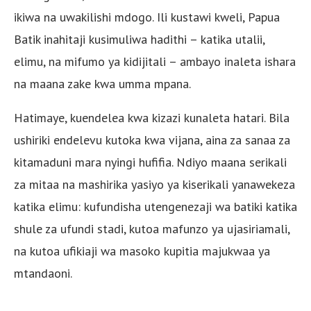
ikiwa na uwakilishi mdogo. Ili kustawi kweli, Papua
Batik inahitaji kusimuliwa hadithi – katika utalii,
elimu, na mifumo ya kidijitali – ambayo inaleta ishara
na maana zake kwa umma mpana.
Hatimaye, kuendelea kwa kizazi kunaleta hatari. Bila
ushiriki endelevu kutoka kwa vijana, aina za sanaa za
kitamaduni mara nyingi hufifia. Ndiyo maana serikali
za mitaa na mashirika yasiyo ya kiserikali yanawekeza
katika elimu: kufundisha utengenezaji wa batiki katika
shule za ufundi stadi, kutoa mafunzo ya ujasiriamali,
na kutoa ufikiaji wa masoko kupitia majukwaa ya
mtandaoni.