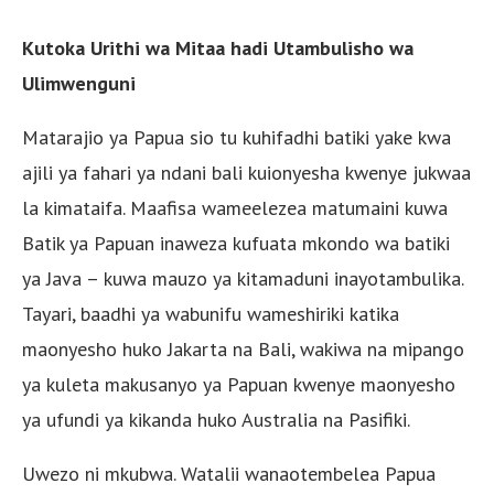
Kutoka Urithi wa Mitaa hadi Utambulisho wa
Ulimwenguni
Matarajio ya Papua sio tu kuhifadhi batiki yake kwa
ajili ya fahari ya ndani bali kuionyesha kwenye jukwaa
la kimataifa. Maafisa wameelezea matumaini kuwa
Batik ya Papuan inaweza kufuata mkondo wa batiki
ya Java – kuwa mauzo ya kitamaduni inayotambulika.
Tayari, baadhi ya wabunifu wameshiriki katika
maonyesho huko Jakarta na Bali, wakiwa na mipango
ya kuleta makusanyo ya Papuan kwenye maonyesho
ya ufundi ya kikanda huko Australia na Pasifiki.
Uwezo ni mkubwa. Watalii wanaotembelea Papua