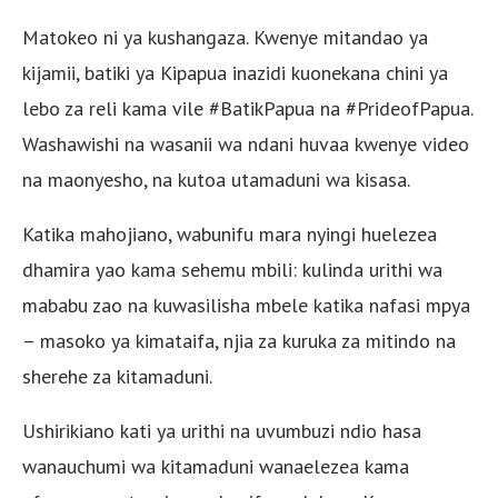
Matokeo ni ya kushangaza. Kwenye mitandao ya
kijamii, batiki ya Kipapua inazidi kuonekana chini ya
lebo za reli kama vile #BatikPapua na #PrideofPapua.
Washawishi na wasanii wa ndani huvaa kwenye video
na maonyesho, na kutoa utamaduni wa kisasa.
Katika mahojiano, wabunifu mara nyingi huelezea
dhamira yao kama sehemu mbili: kulinda urithi wa
mababu zao na kuwasilisha mbele katika nafasi mpya
– masoko ya kimataifa, njia za kuruka za mitindo na
sherehe za kitamaduni.
Ushirikiano kati ya urithi na uvumbuzi ndio hasa
wanauchumi wa kitamaduni wanaelezea kama