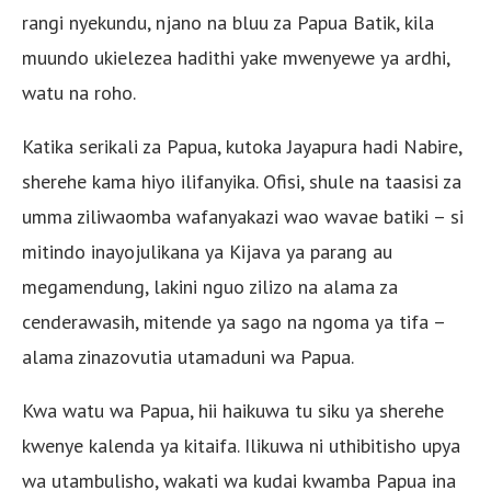
rangi nyekundu, njano na bluu za Papua Batik, kila
muundo ukielezea hadithi yake mwenyewe ya ardhi,
watu na roho.
Katika serikali za Papua, kutoka Jayapura hadi Nabire,
sherehe kama hiyo ilifanyika. Ofisi, shule na taasisi za
umma ziliwaomba wafanyakazi wao wavae batiki – si
mitindo inayojulikana ya Kijava ya parang au
megamendung, lakini nguo zilizo na alama za
cenderawasih, mitende ya sago na ngoma ya tifa –
alama zinazovutia utamaduni wa Papua.
Kwa watu wa Papua, hii haikuwa tu siku ya sherehe
kwenye kalenda ya kitaifa. Ilikuwa ni uthibitisho upya
wa utambulisho, wakati wa kudai kwamba Papua ina