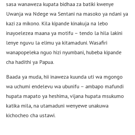
sasa wanaweza kupata bidhaa za batiki kwenye
Uwanja wa Ndege wa Sentani na masoko ya ndani ya
kazi za mikono. Kila kipande kinakuja na lebo
inayoelezea maana ya motifu – tendo la hila lakini
lenye nguvu la elimu ya kitamaduni. Wasafiri
wanapopeleka nguo hizi nyumbani, hubeba kipande
cha hadithi ya Papua.
Baada ya muda, hii inaweza kuunda uti wa mgongo
wa uchumi endelevu wa ubunifu – ambapo mafundi
hupata mapato ya heshima, vijana hupata msukumo
katika mila, na utamaduni wenyewe unakuwa
kichocheo cha ustawi.