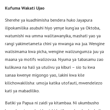
Kufuma Wakati Ujao
Sherehe ya kuadhimisha bendera huko Jayapura
ilipokamilika asubuhi hiyo yenye kung’aa ya Oktoba,
watumishi wa umma walitawanyika, mashati yao ya
rangi yakimetameta chini ya mwanga wa jua. Wengine
walisimama kwa picha, wengine walizungumza juu ya
maana ya motifs walizovaa. Nyuma ya tabasamu zao
kulikuwa na hali ya utulivu ya kiburi – sio tu kwa
sanaa kwenye migongo yao, lakini kwa kile
kilichowakilisha: umoja katika utofauti, mwendelezo
kati ya mabadiliko.
Batiki ya Papua ni zaidi ya kitambaa. Ni ukumbusho