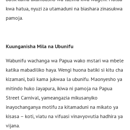
kwa hatua, nyuzi za utamaduni na biashara zinasukwa
pamoja.
Kuunganisha Mila na Ubunifu
Wabunifu wachanga wa Papua wako mstari wa mbele
katika mabadiliko haya. Wengi huona batiki si kitu cha
kizamani, bali kama jukwaa la ubunifu. Maonyesho ya
mitindo huko Jayapura, ikiwa ni pamoja na Papua
Street Carnival, yameangazia mikusanyiko
inayochanganya motifu za kitamaduni na mikato ya
kisasa – koti, viatu na vifuasi vinavyovutia hadhira ya
vijana.