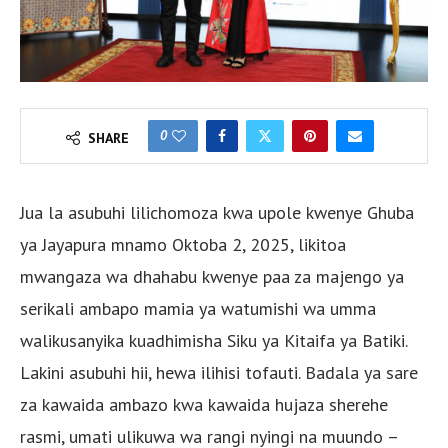
0
SHARE
Jua la asubuhi lilichomoza kwa upole kwenye Ghuba
ya Jayapura mnamo Oktoba 2, 2025, likitoa
mwangaza wa dhahabu kwenye paa za majengo ya
serikali ambapo mamia ya watumishi wa umma
walikusanyika kuadhimisha Siku ya Kitaifa ya Batiki.
Lakini asubuhi hii, hewa ilihisi tofauti. Badala ya sare
za kawaida ambazo kwa kawaida hujaza sherehe
rasmi, umati ulikuwa wa rangi nyingi na muundo –