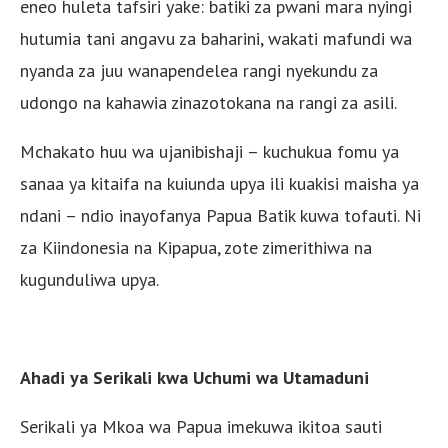
eneo huleta tafsiri yake: batiki za pwani mara nyingi
hutumia tani angavu za baharini, wakati mafundi wa
nyanda za juu wanapendelea rangi nyekundu za
udongo na kahawia zinazotokana na rangi za asili.
Mchakato huu wa ujanibishaji – kuchukua fomu ya
sanaa ya kitaifa na kuiunda upya ili kuakisi maisha ya
ndani – ndio inayofanya Papua Batik kuwa tofauti. Ni
za Kiindonesia na Kipapua, zote zimerithiwa na
kugunduliwa upya.
Ahadi ya Serikali kwa Uchumi wa Utamaduni
Serikali ya Mkoa wa Papua imekuwa ikitoa sauti