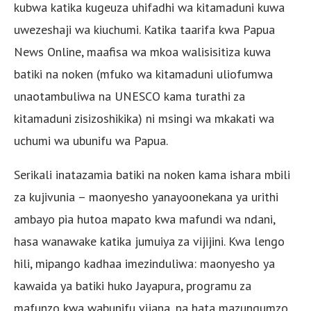
kubwa katika kugeuza uhifadhi wa kitamaduni kuwa
uwezeshaji wa kiuchumi. Katika taarifa kwa Papua
News Online, maafisa wa mkoa walisisitiza kuwa
batiki na noken (mfuko wa kitamaduni uliofumwa
unaotambuliwa na UNESCO kama turathi za
kitamaduni zisizoshikika) ni msingi wa mkakati wa
uchumi wa ubunifu wa Papua.
Serikali inatazamia batiki na noken kama ishara mbili
za kujivunia – maonyesho yanayoonekana ya urithi
ambayo pia hutoa mapato kwa mafundi wa ndani,
hasa wanawake katika jumuiya za vijijini. Kwa lengo
hili, mipango kadhaa imezinduliwa: maonyesho ya
kawaida ya batiki huko Jayapura, programu za
mafunzo kwa wabunifu vijana, na hata mazungumzo