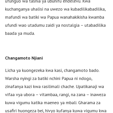
ufunguo wa tasnia ya ubunifu endelevu. Kwa
kuchanganya uhalisi na uwezo wa kubadilikabadilika,
mafundi wa batiki wa Papua wanahakikisha kwamba
ufundi wao utadumu zaidi ya nostalgia – utabadilika
baada ya muda.
Changamoto Njiani
Licha ya kuongezeka kwa kasi, changamoto bado.
Warsha nyingi za batiki nchini Papua ni ndogo,
zinafanya kazi kwa rasilimali chache. Upatikanaji wa
vifaa vya ubora – vitambaa, rangi, na zana – inaweza
kuwa vigumu katika maeneo ya mbali. Gharama za
usafiri huongeza bei, hivyo kufanya kuwa vigumu kwa