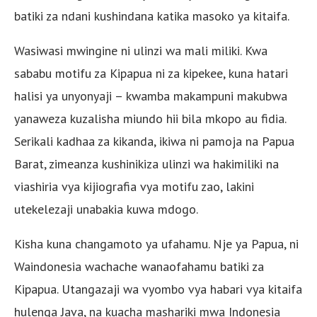
batiki za ndani kushindana katika masoko ya kitaifa.
Wasiwasi mwingine ni ulinzi wa mali miliki. Kwa
sababu motifu za Kipapua ni za kipekee, kuna hatari
halisi ya unyonyaji – kwamba makampuni makubwa
yanaweza kuzalisha miundo hii bila mkopo au fidia.
Serikali kadhaa za kikanda, ikiwa ni pamoja na Papua
Barat, zimeanza kushinikiza ulinzi wa hakimiliki na
viashiria vya kijiografia vya motifu zao, lakini
utekelezaji unabakia kuwa mdogo.
Kisha kuna changamoto ya ufahamu. Nje ya Papua, ni
Waindonesia wachache wanaofahamu batiki za
Kipapua. Utangazaji wa vyombo vya habari vya kitaifa
hulenga Java, na kuacha mashariki mwa Indonesia