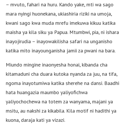
– mvuto, fahari na huru. Kando yake, mti wa sago
mara nyingi huonekana, ukiashiria riziki na umoja,
kwani sago kwa muda mrefu imekuwa kikuu katika
maisha ya kila siku ya Papua. Mtumbwi, pia, ni ishara
inayojirudia – inayowakilisha safari na unganisho
katika mito inayounganisha jamii za pwani na bara.
Miundo mingine inaonyesha honai, kibanda cha
kitamaduni cha duara kutoka nyanda za juu, na tifa,
ngoma inayotumiwa katika sherehe na dansi. Baadhi
hata huangazia maumbo yaliyofichwa
yaliyochochewa na totem za wanyama, majani ya
msitu, au nakshi za kikabila. Kila motif ni hadithi ya
kuona, daraja kati ya vizazi.