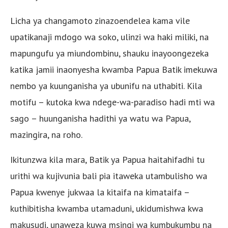
Licha ya changamoto zinazoendelea kama vile
upatikanaji mdogo wa soko, ulinzi wa haki miliki, na
mapungufu ya miundombinu, shauku inayoongezeka
katika jamii inaonyesha kwamba Papua Batik imekuwa
nembo ya kuunganisha ya ubunifu na uthabiti. Kila
motifu – kutoka kwa ndege-wa-paradiso hadi mti wa
sago – huunganisha hadithi ya watu wa Papua,
mazingira, na roho.
Ikitunzwa kila mara, Batik ya Papua haitahifadhi tu
urithi wa kujivunia bali pia itaweka utambulisho wa
Papua kwenye jukwaa la kitaifa na kimataifa –
kuthibitisha kwamba utamaduni, ukidumishwa kwa
makusudi, unaweza kuwa msingi wa kumbukumbu na