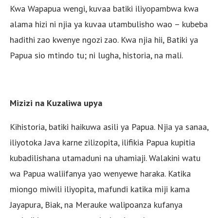
Kwa Wapapua wengi, kuvaa batiki iliyopambwa kwa
alama hizi ni njia ya kuvaa utambulisho wao – kubeba
hadithi zao kwenye ngozi zao. Kwa njia hii, Batiki ya
Papua sio mtindo tu; ni lugha, historia, na mali.
Mizizi na Kuzaliwa upya
Kihistoria, batiki haikuwa asili ya Papua. Njia ya sanaa,
iliyotoka Java karne zilizopita, ilifikia Papua kupitia
kubadilishana utamaduni na uhamiaji. Walakini watu
wa Papua waliifanya yao wenyewe haraka. Katika
miongo miwili iliyopita, mafundi katika miji kama
Jayapura, Biak, na Merauke walipoanza kufanya