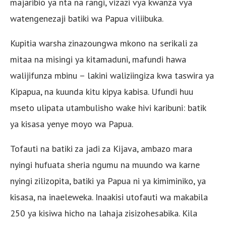
majaribio ya nta na rangi, vizazi vya kwanza vya
watengenezaji batiki wa Papua viliibuka.
Kupitia warsha zinazoungwa mkono na serikali za
mitaa na misingi ya kitamaduni, mafundi hawa
walijifunza mbinu – lakini waliziingiza kwa taswira ya
Kipapua, na kuunda kitu kipya kabisa. Ufundi huu
mseto ulipata utambulisho wake hivi karibuni: batik
ya kisasa yenye moyo wa Papua.
Tofauti na batiki za jadi za Kijava, ambazo mara
nyingi hufuata sheria ngumu na muundo wa karne
nyingi zilizopita, batiki ya Papua ni ya kimiminiko, ya
kisasa, na inaeleweka. Inaakisi utofauti wa makabila
250 ya kisiwa hicho na lahaja zisizohesabika. Kila