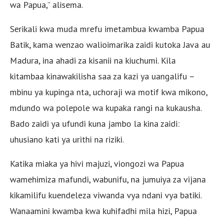
wa Papua,” alisema.
Serikali kwa muda mrefu imetambua kwamba Papua
Batik, kama wenzao walioimarika zaidi kutoka Java au
Madura, ina ahadi za kisanii na kiuchumi. Kila
kitambaa kinawakilisha saa za kazi ya uangalifu –
mbinu ya kupinga nta, uchoraji wa motif kwa mikono,
mdundo wa polepole wa kupaka rangi na kukausha.
Bado zaidi ya ufundi kuna jambo la kina zaidi:
uhusiano kati ya urithi na riziki.
Katika miaka ya hivi majuzi, viongozi wa Papua
wamehimiza mafundi, wabunifu, na jumuiya za vijana
kikamilifu kuendeleza viwanda vya ndani vya batiki.
Wanaamini kwamba kwa kuhifadhi mila hizi, Papua