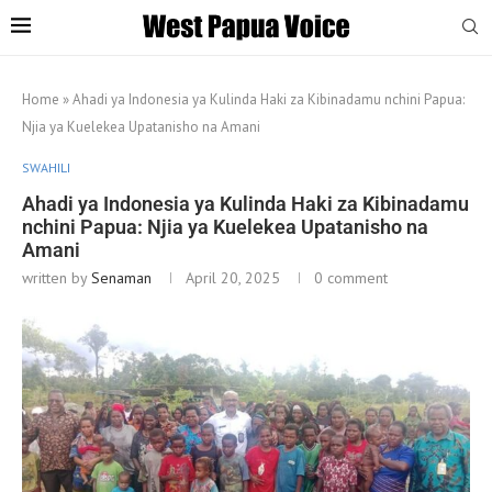
Home
»
Ahadi ya Indonesia ya Kulinda Haki za Kibinadamu nchini Papua:
Njia ya Kuelekea Upatanisho na Amani
SWAHILI
Ahadi ya Indonesia ya Kulinda Haki za Kibinadamu
nchini Papua: Njia ya Kuelekea Upatanisho na
Amani
written by
Senaman
April 20, 2025
0 comment