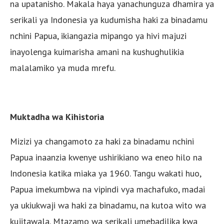
na upatanisho. Makala haya yanachunguza dhamira ya
serikali ya Indonesia ya kudumisha haki za binadamu
nchini Papua, ikiangazia mipango ya hivi majuzi
inayolenga kuimarisha amani na kushughulikia
malalamiko ya muda mrefu.
Muktadha wa Kihistoria
Mizizi ya changamoto za haki za binadamu nchini
Papua inaanzia kwenye ushirikiano wa eneo hilo na
Indonesia katika miaka ya 1960. Tangu wakati huo,
Papua imekumbwa na vipindi vya machafuko, madai
ya ukiukwaji wa haki za binadamu, na kutoa wito wa
kujitawala. Mtazamo wa serikali umebadilika kwa