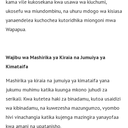
kama vile kukosekana kwa usawa wa kiuchumi,
ukosefu wa miundombinu, na uhuru mdogo wa kisiasa
yanaendelea kuchochea kutoridhika miongoni mwa
Wapapua.
Wajibu wa Mashirika ya Kiraia na Jumuiya ya
Kimataifa
Mashirika ya kiraia na jumuiya ya kimataifa yana
jukumu muhimu katika kuunga mkono juhudi za
serikali. Kwa kutetea haki za binadamu, kutoa usaidizi
wa kibinadamu, na kuwezesha mazungumzo, vyombo
hivi vinachangia katika kujenga mazingira yanayofaa
kwa amani na upatanisho.