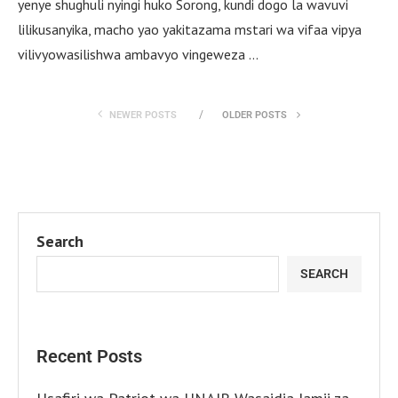
yenye shughuli nyingi huko Sorong, kundi dogo la wavuvi
lilikusanyika, macho yao yakitazama mstari wa vifaa vipya
vilivyowasilishwa ambavyo vingeweza …
NEWER POSTS
OLDER POSTS
Search
SEARCH
Recent Posts