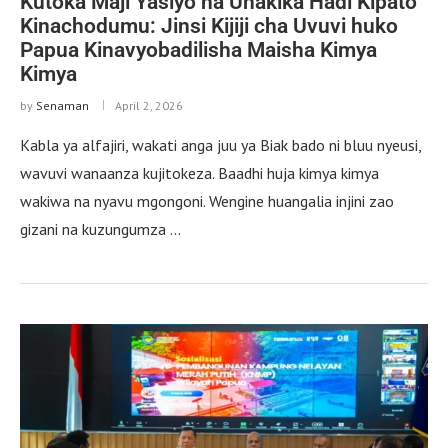
Kutoka Maji Yasiyo na Uhakika Hadi Kipato
Kinachodumu: Jinsi Kijiji cha Uvuvi huko
Papua Kinavyobadilisha Maisha Kimya
Kimya
by
Senaman
April 2, 2026
Kabla ya alfajiri, wakati anga juu ya Biak bado ni bluu nyeusi,
wavuvi wanaanza kujitokeza. Baadhi huja kimya kimya
wakiwa na nyavu mgongoni. Wengine huangalia injini zao
gizani na kuzungumza …