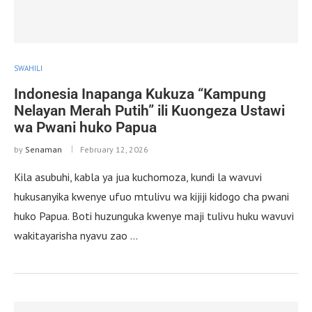
SWAHILI
Indonesia Inapanga Kukuza “Kampung
Nelayan Merah Putih” ili Kuongeza Ustawi
wa Pwani huko Papua
by
Senaman
February 12, 2026
Kila asubuhi, kabla ya jua kuchomoza, kundi la wavuvi
hukusanyika kwenye ufuo mtulivu wa kijiji kidogo cha pwani
huko Papua. Boti huzunguka kwenye maji tulivu huku wavuvi
wakitayarisha nyavu zao …