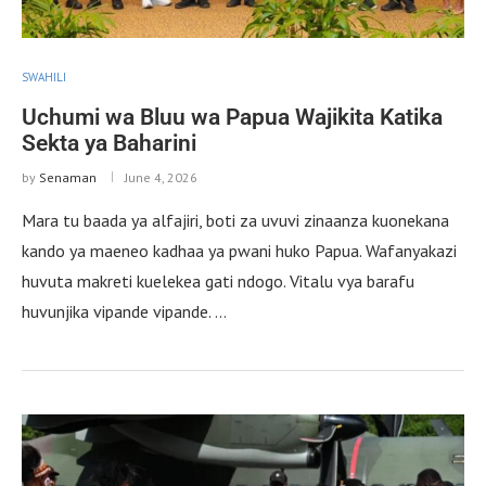
SWAHILI
Uchumi wa Bluu wa Papua Wajikita Katika
Sekta ya Baharini
by
Senaman
June 4, 2026
Mara tu baada ya alfajiri, boti za uvuvi zinaanza kuonekana
kando ya maeneo kadhaa ya pwani huko Papua. Wafanyakazi
huvuta makreti kuelekea gati ndogo. Vitalu vya barafu
huvunjika vipande vipande. …