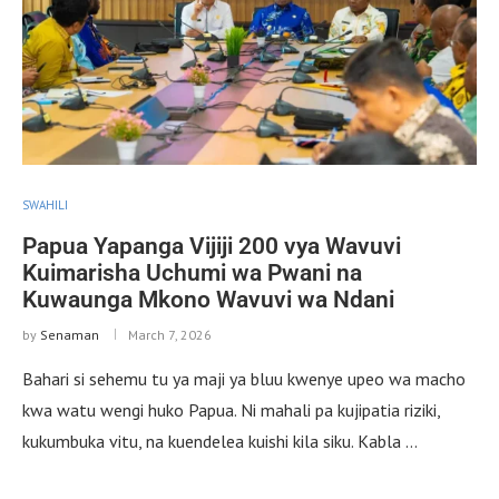
SWAHILI
Papua Yapanga Vijiji 200 vya Wavuvi
Kuimarisha Uchumi wa Pwani na
Kuwaunga Mkono Wavuvi wa Ndani
by
Senaman
March 7, 2026
Bahari si sehemu tu ya maji ya bluu kwenye upeo wa macho
kwa watu wengi huko Papua. Ni mahali pa kujipatia riziki,
kukumbuka vitu, na kuendelea kuishi kila siku. Kabla …