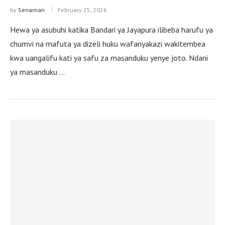
by
Senaman
February 25, 2026
Hewa ya asubuhi katika Bandari ya Jayapura ilibeba harufu ya
chumvi na mafuta ya dizeli huku wafanyakazi wakitembea
kwa uangalifu kati ya safu za masanduku yenye joto. Ndani
ya masanduku …