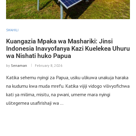
SWAHILI
Kuangazia Mpaka wa Mashariki: Jinsi
Indonesia Inavyofanya Kazi Kuelekea Uhuru
wa Nishati huko Papua
by
Senaman
February 8, 2026
Katika sehemu nyingi za Papua, usiku ulikuwa unakuja haraka
na kudumu kwa muda mrefu. Katika vijiji vidogo vilivyofichwa
kati ya milima, misitu, na pwani, umeme mara nyingi
ulitegemea usafirishaji wa …