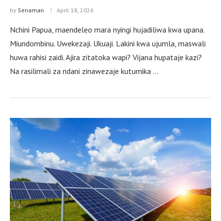
by
Senaman
April 18, 2026
Nchini Papua, maendeleo mara nyingi hujadiliwa kwa upana.
Miundombinu. Uwekezaji. Ukuaji. Lakini kwa ujumla, maswali
huwa rahisi zaidi. Ajira zitatoka wapi? Vijana hupataje kazi?
Na rasilimali za ndani zinawezaje kutumika …