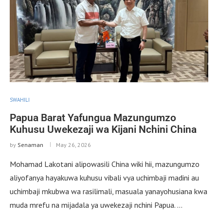
SWAHILI
Papua Barat Yafungua Mazungumzo
Kuhusu Uwekezaji wa Kijani Nchini China
by
Senaman
May 26, 2026
Mohamad Lakotani alipowasili China wiki hii, mazungumzo
aliyofanya hayakuwa kuhusu vibali vya uchimbaji madini au
uchimbaji mkubwa wa rasilimali, masuala yanayohusiana kwa
muda mrefu na mijadala ya uwekezaji nchini Papua. …