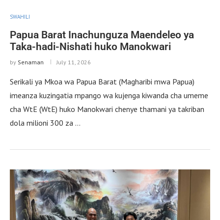
SWAHILI
Papua Barat Inachunguza Maendeleo ya
Taka-hadi-Nishati huko Manokwari
by
Senaman
July 11, 2026
Serikali ya Mkoa wa Papua Barat (Magharibi mwa Papua)
imeanza kuzingatia mpango wa kujenga kiwanda cha umeme
cha WtE (WtE) huko Manokwari chenye thamani ya takriban
dola milioni 300 za …