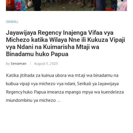
SWAHILI
Jayawijaya Regency Inajenga Vifaa vya
Michezo katika Wilaya Nne ili Kukuza Vipaji
vya Ndani na Kuimarisha Mtaji wa
Binadamu huko Papua
by
Senaman
August 5, 2025
Katika jitihada za kuinua ubora wa mtaji wa binadamu na
kuibua vipaji vya michezo vya ndani, Serikali ya Jayawijaya
Regency huko Papua imeanza mpango mpya wa kuendeleza
miundombinu ya michezo …