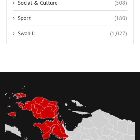
Social & Culture
(508)
Sport
(180)
Swahili
(1,027)