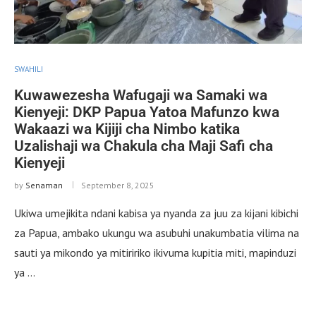
SWAHILI
Kuwawezesha Wafugaji wa Samaki wa
Kienyeji: DKP Papua Yatoa Mafunzo kwa
Wakaazi wa Kijiji cha Nimbo katika
Uzalishaji wa Chakula cha Maji Safi cha
Kienyeji
by
Senaman
September 8, 2025
Ukiwa umejikita ndani kabisa ya nyanda za juu za kijani kibichi
za Papua, ambako ukungu wa asubuhi unakumbatia vilima na
sauti ya mikondo ya mitiririko ikivuma kupitia miti, mapinduzi
ya …