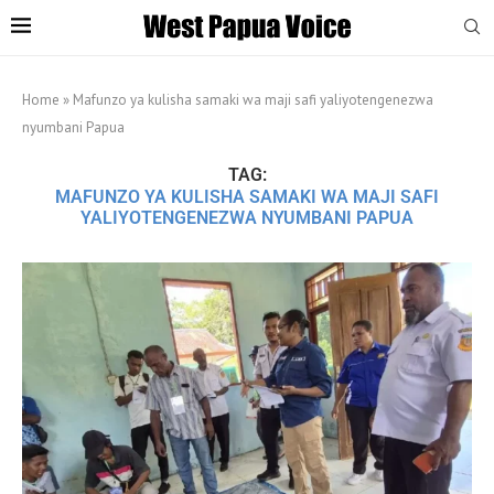
Home
»
Mafunzo ya kulisha samaki wa maji safi yaliyotengenezwa
nyumbani Papua
TAG:
MAFUNZO YA KULISHA SAMAKI WA MAJI SAFI
YALIYOTENGENEZWA NYUMBANI PAPUA