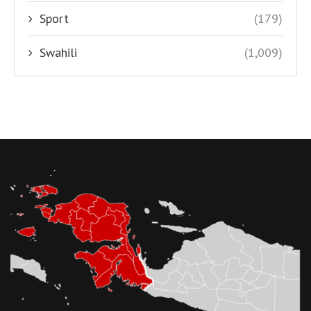
Sport
(179)
Swahili
(1,009)