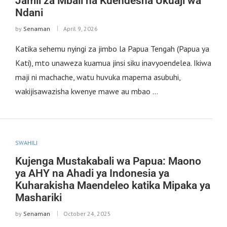
Jamii za Mbali na Kuendesha Ukuaji wa
Ndani
by
Senaman
April 9, 2026
Katika sehemu nyingi za jimbo la Papua Tengah (Papua ya
Kati), mto unaweza kuamua jinsi siku inavyoendelea. Ikiwa
maji ni machache, watu huvuka mapema asubuhi,
wakijisawazisha kwenye mawe au mbao …
SWAHILI
Kujenga Mustakabali wa Papua: Maono
ya AHY na Ahadi ya Indonesia ya
Kuharakisha Maendeleo katika Mipaka ya
Mashariki
by
Senaman
October 24, 2025