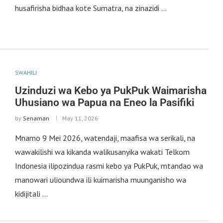
husafirisha bidhaa kote Sumatra, na zinazidi …
SWAHILI
Uzinduzi wa Kebo ya PukPuk Waimarisha
Uhusiano wa Papua na Eneo la Pasifiki
by
Senaman
May 11, 2026
Mnamo 9 Mei 2026, watendaji, maafisa wa serikali, na
wawakilishi wa kikanda walikusanyika wakati Telkom
Indonesia ilipozindua rasmi kebo ya PukPuk, mtandao wa
manowari ulioundwa ili kuimarisha muunganisho wa
kidijitali …