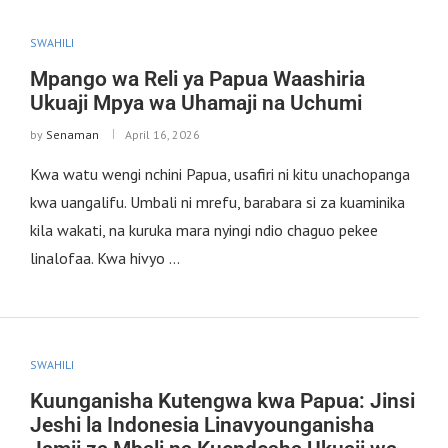
SWAHILI
Mpango wa Reli ya Papua Waashiria
Ukuaji Mpya wa Uhamaji na Uchumi
by
Senaman
April 16, 2026
Kwa watu wengi nchini Papua, usafiri ni kitu unachopanga
kwa uangalifu. Umbali ni mrefu, barabara si za kuaminika
kila wakati, na kuruka mara nyingi ndio chaguo pekee
linalofaa. Kwa hivyo …
SWAHILI
Kuunganisha Kutengwa kwa Papua: Jinsi
Jeshi la Indonesia Linavyounganisha