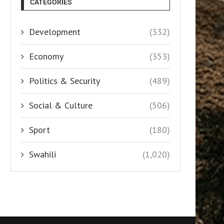
CATEGORIES
Development
(332)
Economy
(353)
Politics & Security
(489)
Social & Culture
(506)
Sport
(180)
Swahili
(1,020)