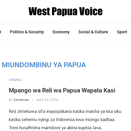
t
Politics & Security
Economy
Social & Culture
Sport
 MIUNDOMBINU YA PAPUA
SWAHILI
Mpango wa Reli wa Papua Wapata Kasi
by
Senaman
June 14, 2026
Reli zimekuwa sifa inayojulikana katika maisha ya kila siku
katika sehemu nyingi za Indonesia kwa miongo kadhaa.
Treni husafirisha mamilioni ya abiria kupitia Java,