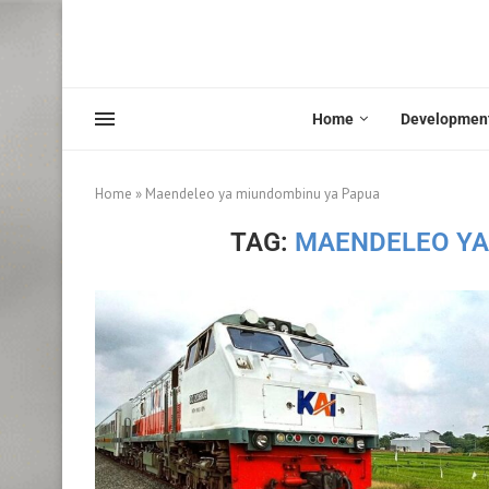
Home
Developmen
Home
»
Maendeleo ya miundombinu ya Papua
TAG:
MAENDELEO YA