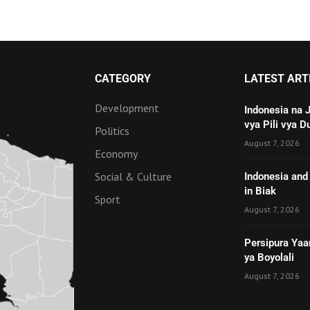
CATEGORY
LATEST ART
Development
Indonesia na 
vya Pili vya D
Politics
August 7, 2026
Economy
Social & Culture
Indonesia and 
in Biak
Sport
August 7, 2026
Persipura Yaa
ya Boyolali
August 7, 2026