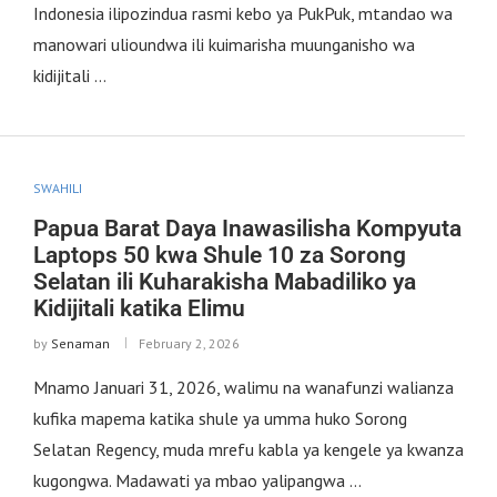
Indonesia ilipozindua rasmi kebo ya PukPuk, mtandao wa
manowari ulioundwa ili kuimarisha muunganisho wa
kidijitali …
SWAHILI
Papua Barat Daya Inawasilisha Kompyuta
Laptops 50 kwa Shule 10 za Sorong
Selatan ili Kuharakisha Mabadiliko ya
Kidijitali katika Elimu
by
Senaman
February 2, 2026
Mnamo Januari 31, 2026, walimu na wanafunzi walianza
kufika mapema katika shule ya umma huko Sorong
Selatan Regency, muda mrefu kabla ya kengele ya kwanza
kugongwa. Madawati ya mbao yalipangwa …