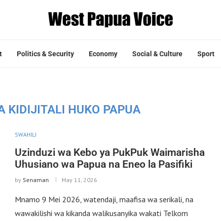
t
Politics & Security
Economy
Social & Culture
Sport
A KIDIJITALI HUKO PAPUA
SWAHILI
Uzinduzi wa Kebo ya PukPuk Waimarisha
Uhusiano wa Papua na Eneo la Pasifiki
by
Senaman
May 11, 2026
Mnamo 9 Mei 2026, watendaji, maafisa wa serikali, na
wawakilishi wa kikanda walikusanyika wakati Telkom