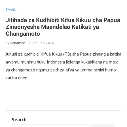
SWAHILI
Jitihada za Kudhibiti Kifua Kikuu cha Papua
Zinaonyesha Maendeleo Katikati ya
Changamoto
by
Senaman
April 30, 2026
Juhudi za kudhibiti Kifua Kikuu (TB) cha Papua zinaingia katika
awamu muhimu huku Indonesia ikilenga kukabiliana na moja
ya changamoto ngumu zaidi za afya ya umma nchini humo
katika eneo …
Search