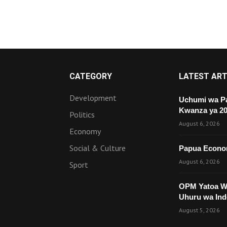
CATEGORY
LATEST ART
Development
Uchumi wa Pa
Kwanza ya 2
Politics
August 6, 2026
Economy
Social & Culture
Papua Econom
August 6, 2026
Sport
OPM Yatoa Wi
Uhuru wa Ind
August 5, 2026