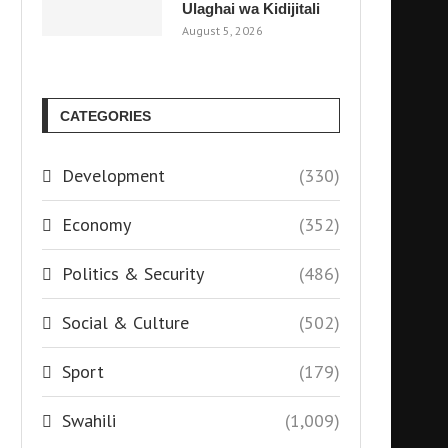
Ulaghai wa Kidijitali
August 5, 2026
CATEGORIES
Development
(330)
Economy
(352)
Politics & Security
(486)
Social & Culture
(502)
Sport
(179)
Swahili
(1,009)