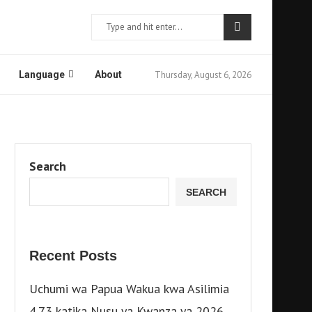
Thursday, August 6, 2026
Language
About
Search
SEARCH
Recent Posts
Uchumi wa Papua Wakua kwa Asilimia
4.73 katika Nusu ya Kwanza ya 2026