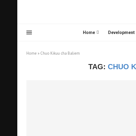
Home
Development
Home
»
Chuo Kikuu cha Baliem
TAG:
CHUO K