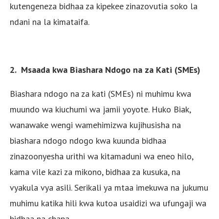
kutengeneza bidhaa za kipekee zinazovutia soko la
ndani na la kimataifa.
2. Msaada kwa Biashara Ndogo na za Kati (SMEs)
Biashara ndogo na za kati (SMEs) ni muhimu kwa
muundo wa kiuchumi wa jamii yoyote. Huko Biak,
wanawake wengi wamehimizwa kujihusisha na
biashara ndogo ndogo kwa kuunda bidhaa
zinazoonyesha urithi wa kitamaduni wa eneo hilo,
kama vile kazi za mikono, bidhaa za kusuka, na
vyakula vya asili. Serikali ya mtaa imekuwa na jukumu
muhimu katika hili kwa kutoa usaidizi wa ufungaji wa
bidhaa na chapa.