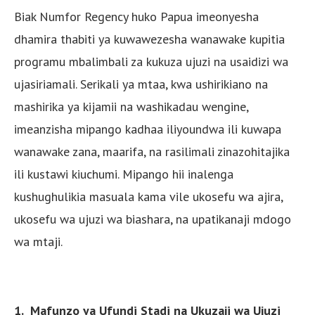
Biak Numfor Regency huko Papua imeonyesha
dhamira thabiti ya kuwawezesha wanawake kupitia
programu mbalimbali za kukuza ujuzi na usaidizi wa
ujasiriamali. Serikali ya mtaa, kwa ushirikiano na
mashirika ya kijamii na washikadau wengine,
imeanzisha mipango kadhaa iliyoundwa ili kuwapa
wanawake zana, maarifa, na rasilimali zinazohitajika
ili kustawi kiuchumi. Mipango hii inalenga
kushughulikia masuala kama vile ukosefu wa ajira,
ukosefu wa ujuzi wa biashara, na upatikanaji mdogo
wa mtaji.
1. Mafunzo ya Ufundi Stadi na Ukuzaji wa Ujuzi