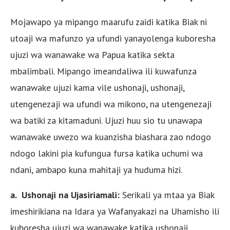
Mojawapo ya mipango maarufu zaidi katika Biak ni
utoaji wa mafunzo ya ufundi yanayolenga kuboresha
ujuzi wa wanawake wa Papua katika sekta
mbalimbali. Mipango imeandaliwa ili kuwafunza
wanawake ujuzi kama vile ushonaji, ushonaji,
utengenezaji wa ufundi wa mikono, na utengenezaji
wa batiki za kitamaduni. Ujuzi huu sio tu unawapa
wanawake uwezo wa kuanzisha biashara zao ndogo
ndogo lakini pia kufungua fursa katika uchumi wa
ndani, ambapo kuna mahitaji ya huduma hizi.
a. Ushonaji na Ujasiriamali:
Serikali ya mtaa ya Biak
imeshirikiana na Idara ya Wafanyakazi na Uhamisho ili
kuboresha ujuzi wa wanawake katika ushonaji.