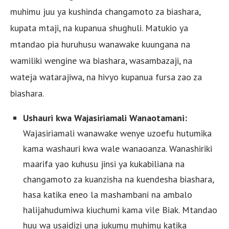
muhimu juu ya kushinda changamoto za biashara,
kupata mtaji, na kupanua shughuli. Matukio ya
mtandao pia huruhusu wanawake kuungana na
wamiliki wengine wa biashara, wasambazaji, na
wateja watarajiwa, na hivyo kupanua fursa zao za
biashara.
Ushauri kwa Wajasiriamali Wanaotamani:
Wajasiriamali wanawake wenye uzoefu hutumika
kama washauri kwa wale wanaoanza. Wanashiriki
maarifa yao kuhusu jinsi ya kukabiliana na
changamoto za kuanzisha na kuendesha biashara,
hasa katika eneo la mashambani na ambalo
halijahudumiwa kiuchumi kama vile Biak. Mtandao
huu wa usaidizi una jukumu muhimu katika