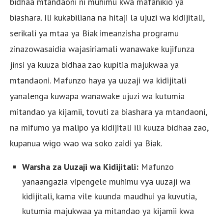
bidhaa mtandaoni ni muhimu kwa mafanikio ya
biashara. Ili kukabiliana na hitaji la ujuzi wa kidijitali,
serikali ya mtaa ya Biak imeanzisha programu
zinazowasaidia wajasiriamali wanawake kujifunza
jinsi ya kuuza bidhaa zao kupitia majukwaa ya
mtandaoni. Mafunzo haya ya uuzaji wa kidijitali
yanalenga kuwapa wanawake ujuzi wa kutumia
mitandao ya kijamii, tovuti za biashara ya mtandaoni,
na mifumo ya malipo ya kidijitali ili kuuza bidhaa zao,
kupanua wigo wao wa soko zaidi ya Biak.
Warsha za Uuzaji wa Kidijitali:
Mafunzo
yanaangazia vipengele muhimu vya uuzaji wa
kidijitali, kama vile kuunda maudhui ya kuvutia,
kutumia majukwaa ya mitandao ya kijamii kwa