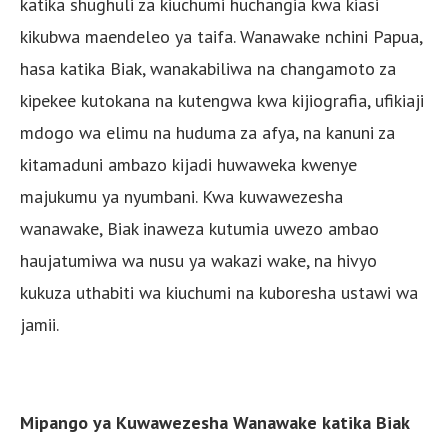
katika shughuli za kiuchumi huchangia kwa kiasi
kikubwa maendeleo ya taifa. Wanawake nchini Papua,
hasa katika Biak, wanakabiliwa na changamoto za
kipekee kutokana na kutengwa kwa kijiografia, ufikiaji
mdogo wa elimu na huduma za afya, na kanuni za
kitamaduni ambazo kijadi huwaweka kwenye
majukumu ya nyumbani. Kwa kuwawezesha
wanawake, Biak inaweza kutumia uwezo ambao
haujatumiwa wa nusu ya wakazi wake, na hivyo
kukuza uthabiti wa kiuchumi na kuboresha ustawi wa
jamii.
Mipango ya Kuwawezesha Wanawake katika Biak