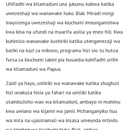
Uhifadhi wa kitamaduni una jukumu kubwa katika
uwezeshaji wa wanawake huko Biak. Miradi mingi
inayolenga uwezeshaji wa kiuchumi imeunganishwa
kwa kina na ufundi na maarifa asilia ya eneo hili. Kwa
kuhimiza wanawake kushiriki katika utengenezaji wa
batiki na kazi za mikono, programu hizi sio tu hutoa
fursa za kiuchumi lakini pia husaidia kuhifadhi urithi
wa kitamaduni wa Papua.
Zaidi ya hayo, ushiriki wa wanawake katika shughuli
hizi unakuza hisia ya fahari na umiliki katika
utambulisho wao wa kitamaduni, ambayo ni muhimu
kwa uwiano wa kijamii wa jamii. Mchanganyiko huu
wa mila na ujasiriamali wa kisasa umeunda mtindo
wa kipekee wa kiuchumi huko Biak, ambao