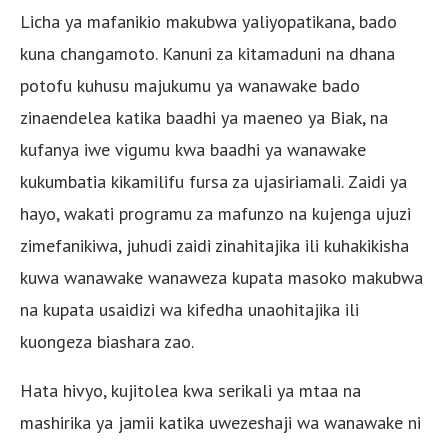
Licha ya mafanikio makubwa yaliyopatikana, bado
kuna changamoto. Kanuni za kitamaduni na dhana
potofu kuhusu majukumu ya wanawake bado
zinaendelea katika baadhi ya maeneo ya Biak, na
kufanya iwe vigumu kwa baadhi ya wanawake
kukumbatia kikamilifu fursa za ujasiriamali. Zaidi ya
hayo, wakati programu za mafunzo na kujenga ujuzi
zimefanikiwa, juhudi zaidi zinahitajika ili kuhakikisha
kuwa wanawake wanaweza kupata masoko makubwa
na kupata usaidizi wa kifedha unaohitajika ili
kuongeza biashara zao.
Hata hivyo, kujitolea kwa serikali ya mtaa na
mashirika ya jamii katika uwezeshaji wa wanawake ni