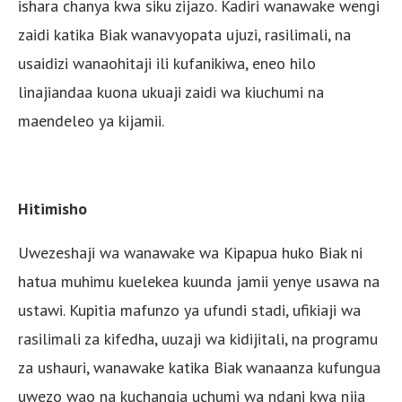
ishara chanya kwa siku zijazo. Kadiri wanawake wengi
zaidi katika Biak wanavyopata ujuzi, rasilimali, na
usaidizi wanaohitaji ili kufanikiwa, eneo hilo
linajiandaa kuona ukuaji zaidi wa kiuchumi na
maendeleo ya kijamii.
Hitimisho
Uwezeshaji wa wanawake wa Kipapua huko Biak ni
hatua muhimu kuelekea kuunda jamii yenye usawa na
ustawi. Kupitia mafunzo ya ufundi stadi, ufikiaji wa
rasilimali za kifedha, uuzaji wa kidijitali, na programu
za ushauri, wanawake katika Biak wanaanza kufungua
uwezo wao na kuchangia uchumi wa ndani kwa njia