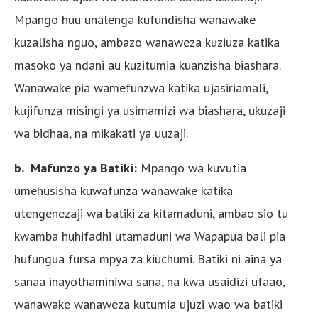
Mpango huu unalenga kufundisha wanawake
kuzalisha nguo, ambazo wanaweza kuziuza katika
masoko ya ndani au kuzitumia kuanzisha biashara.
Wanawake pia wamefunzwa katika ujasiriamali,
kujifunza misingi ya usimamizi wa biashara, ukuzaji
wa bidhaa, na mikakati ya uuzaji.
b. Mafunzo ya Batiki:
Mpango wa kuvutia
umehusisha kuwafunza wanawake katika
utengenezaji wa batiki za kitamaduni, ambao sio tu
kwamba huhifadhi utamaduni wa Wapapua bali pia
hufungua fursa mpya za kiuchumi. Batiki ni aina ya
sanaa inayothaminiwa sana, na kwa usaidizi ufaao,
wanawake wanaweza kutumia ujuzi wao wa batiki