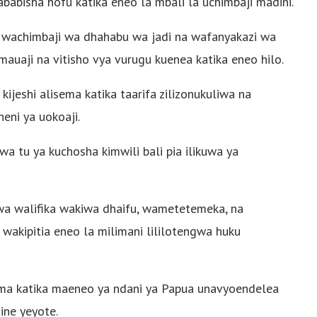
abisha hofu katika eneo la mbali la uchimbaji madini.
a wachimbaji wa dhahabu wa jadi na wafanyakazi wa
mauaji na vitisho vya vurugu kuenea katika eneo hilo.
ijeshi alisema katika taarifa zilizonukuliwa na
eni ya uokoaji.
a tu ya kuchosha kimwili bali pia ilikuwa ya
a walifika wakiwa dhaifu, wametetemeka, na
wakipitia eneo la milimani lililotengwa huku
alama katika maeneo ya ndani ya Papua unavyoendelea
ine yeyote.