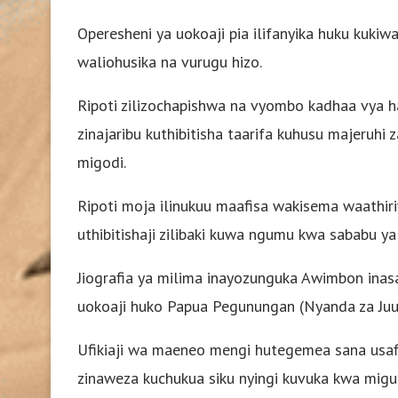
Operesheni ya uokoaji pia ilifanyika huku kukiw
waliohusika na vurugu hizo.
Ripoti zilizochapishwa na vyombo kadhaa vya 
zinajaribu kuthibitisha taarifa kuhusu majeruhi
migodi.
Ripoti moja ilinukuu maafisa wakisema waathiri
uthibitishaji zilibaki kuwa ngumu kwa sababu ya 
Jiografia ya milima inayozunguka Awimbon ina
uokoaji huko Papua Pegunungan (Nyanda za Juu
Ufikiaji wa maeneo mengi hutegemea sana usaf
zinaweza kuchukua siku nyingi kuvuka kwa migu