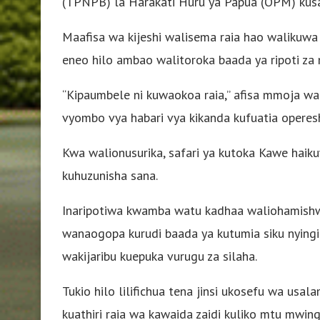
(TPNPB) la Harakati Huru ya Papua (OPM) kusab
Maafisa wa kijeshi walisema raia hao walikuw
eneo hilo ambao walitoroka baada ya ripoti za 
“Kipaumbele ni kuwaokoa raia,” afisa mmoja wa k
vyombo vya habari vya kikanda kufuatia operesh
Kwa walionusurika, safari ya kutoka Kawe haikuw
kuhuzunisha sana.
Inaripotiwa kwamba watu kadhaa waliohamishw
wanaogopa kurudi baada ya kutumia siku nyingi 
wakijaribu kuepuka vurugu za silaha.
Tukio hilo lilifichua tena jinsi ukosefu wa us
kuathiri raia wa kawaida zaidi kuliko mtu mwing