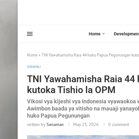
Home
Developmen
Home
»
TNI Yawahamisha Raia 44 huko Papua Pegunungan kuto
SWAHILI
TNI Yawahamisha Raia 44
kutoka Tishio la OPM
Vikosi vya kijeshi vya Indonesia vyawaoko
Awimbon baada ya vitisho na mauaji yanayo
huko Papua Pegunungan
written by
Senaman
May 25, 2026
0 comment