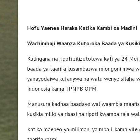
Hofu Yaenea Haraka Katika Kambi za Madini
Wachimbaji Waanza Kutoroka Baada ya Kusiki
Kulingana na ripoti zilizotolewa kati ya 24 Me
baada ya taarifa kusambazwa miongoni mwa wa
yanayodaiwa kufanywa na watu wenye silaha w
Indonesia kama TPNPB OPM.
Manusura kadhaa baadaye waliwaambia maafis
kusikia milio ya risasi na ripoti kwamba raia w
Katika maeneo ya milimani ya mbali, kama vile 
taarifa rasmi.