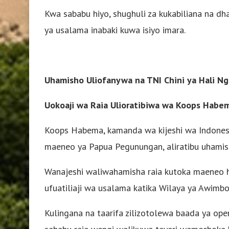
Kwa sababu hiyo, shughuli za kukabiliana na dh
ya usalama inabaki kuwa isiyo imara.
Uhamisho Uliofanywa na TNI Chini ya Hali N
Uokoaji wa Raia Ulioratibiwa wa Koops Habe
Koops Habema, kamanda wa kijeshi wa Indonesi
maeneo ya Papua Pegunungan, aliratibu uhamish
Wanajeshi waliwahamisha raia kutoka maeneo h
ufuatiliaji wa usalama katika Wilaya ya Awimbo
Kulingana na taarifa zilizotolewa baada ya opere