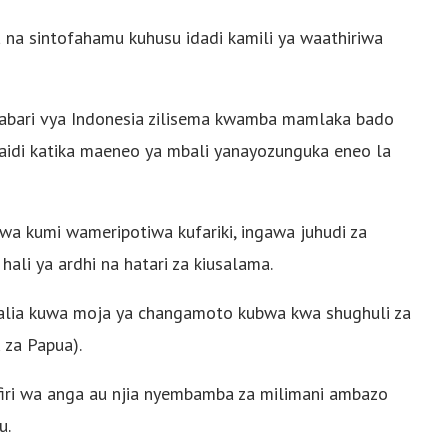
a na sintofahamu kuhusu idadi kamili ya waathiriwa
habari vya Indonesia zilisema kwamba mamlaka bado
 zaidi katika maeneo ya mbali yanayozunguka eneo la
wa kumi wameripotiwa kufariki, ingawa juhudi za
hali ya ardhi na hatari za kiusalama.
salia kuwa moja ya changamoto kubwa kwa shughuli za
 za Papua).
iri wa anga au njia nyembamba za milimani ambazo
u.