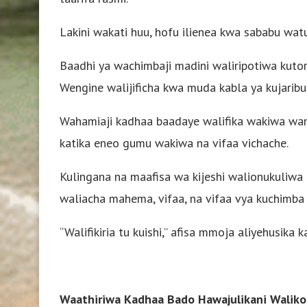
Lakini wakati huu, hofu ilienea kwa sababu watu 
Baadhi ya wachimbaji madini waliripotiwa kutoro
Wengine walijificha kwa muda kabla ya kujaribu
Wahamiaji kadhaa baadaye walifika wakiwa wa
katika eneo gumu wakiwa na vifaa vichache.
Kulingana na maafisa wa kijeshi walionukuliwa 
waliacha mahema, vifaa, na vifaa vya kuchimba
“Walifikiria tu kuishi,” afisa mmoja aliyehusika 
Waathiriwa Kadhaa Bado Hawajulikani Waliko