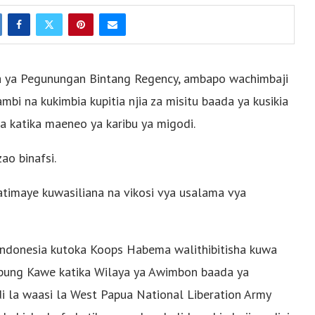
ima ya Pegunungan Bintang Regency, ambapo wachimbaji
i na kukimbia kupitia njia za misitu baada ya kusikia
katika maeneo ya karibu ya migodi.
ao binafsi.
atimaye kuwasiliana na vikosi vya usalama vya
 Indonesia kutoka Koops Habema walithibitisha kuwa
ung Kawe katika Wilaya ya Awimbon baada ya
i la waasi la West Papua National Liberation Army