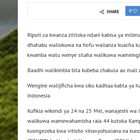
0
SHARE
Ripoti za kwanza zilitoka ndani kabisa ya mil
dhahabu waliokuwa na hofu walianza kuacha kamb
kwamba watu wenye silaha walikuwa wameingia 
Baadhi walikimbia bila kubeba chakula au mali z
Wengine walijificha kwa siku kadhaa kabla ya h
Indonesia.
Kufikia wikendi ya 24 na 25 Mei, wanajeshi wa
walikuwa wamewahamisha raia 44 kutoka Kamp
kuongezeka kwa vitisho vinavyohusiana na kund