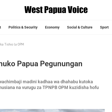
t
Politics & Security
Economy
Social & Culture
Sport
ka Tishio la OPM
 huko Papua Pegunungan
a wachimbaji madini kadhaa wa dhahabu kutoka
husiana na vurugu za TPNPB OPM kuzidisha hofu