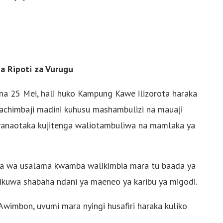
a Ripoti za Vurugu
i na 25 Mei, hali huko Kampung Kawe ilizorota haraka
chimbaji madini kuhusu mashambulizi na mauaji
anaotaka kujitenga waliotambuliwa na mamlaka ya
a wa usalama kwamba walikimbia mara tu baada ya
alikuwa shabaha ndani ya maeneo ya karibu ya migodi.
Awimbon, uvumi mara nyingi husafiri haraka kuliko