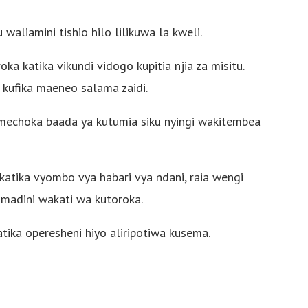
waliamini tishio hilo lilikuwa la kweli.
ka katika vikundi vidogo kupitia njia za misitu.
 kufika maeneo salama zaidi.
mechoka baada ya kutumia siku nyingi wakitembea
katika vyombo vya habari vya ndani, raia wengi
 madini wakati wa kutoroka.
katika operesheni hiyo aliripotiwa kusema.