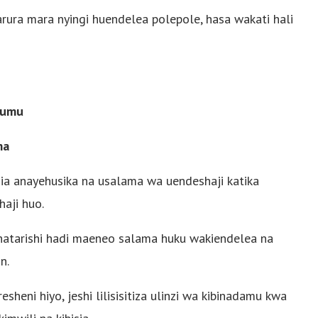
arura mara nyingi huendelea polepole, hasa wakati hali
gumu
ma
a anayehusika na usalama wa uendeshaji katika
aji huo.
atarishi hadi maeneo salama huku wakiendelea na
n.
sheni hiyo, jeshi lilisisitiza ulinzi wa kibinadamu kwa