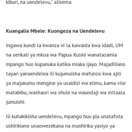
kiburi, na uendelevu,” alisema.
Kuangalia Mbele: Kuongeza na Uendelevu
Ingawa kundi la kwanza ni la kawaida kwa idadi, UM
na serikali ya mkoa wa Papua Kusini wanatazamia
mpango huo kupanuka katika miaka ijayo. Majadiliano
tayari yanaendelea ili kujumuisha mafunzo kwa ajili
ya majukumu mengine ya usaidizi wa elimu, kama vile
matabibu, washauri wa shule na waundaji wa mitaala
jumuishi.
Ili kuhakikisha uendelevu, mpango huu pia unatafuta
ushirikiano unaowezekana na mashirika yasiyo ya