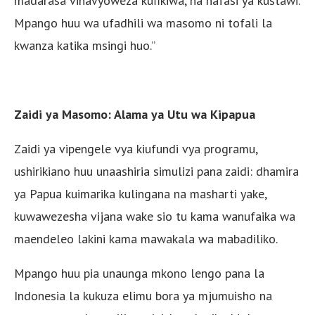
madarasa vinavyoweza kufikiwa, na nafasi ya kustawi.
Mpango huu wa ufadhili wa masomo ni tofali la
kwanza katika msingi huo.”
Zaidi ya Masomo: Alama ya Utu wa Kipapua
Zaidi ya vipengele vya kiufundi vya programu,
ushirikiano huu unaashiria simulizi pana zaidi: dhamira
ya Papua kuimarika kulingana na masharti yake,
kuwawezesha vijana wake sio tu kama wanufaika wa
maendeleo lakini kama mawakala wa mabadiliko.
Mpango huu pia unaunga mkono lengo pana la
Indonesia la kukuza elimu bora ya mjumuisho na