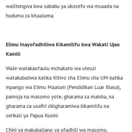
walitengwa kwa sababu ya ukosefu wa msaada na
huduma za kitaaluma.
Elimu Inayofadhiliwa Kikamilifu kwa Wakati Ujao
Kamili
Wale watakaofaulu mchakato wa uteuzi
watakubaliwa katika Kitivo cha Elimu cha UM katika
mpango wa Elimu Maalum (Pendidikan Luar Biasa),
pamoja na masomo yote, gharama za maisha, na
gharama za usafiri zikigharamiwa kikamilifu na
serikali ya Papua Kusini.
Chini ya makubaliano ya ufadhili wa masomo,