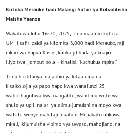
Kutoka Merauke hadi Malang: Safari ya Kubadilisha
Maisha Yaanza
Wakati wa Julai 16-20, 2025, timu maalum kutoka
UM ilisafiri zaidi ya kilomita 3,000 hadi Merauke, mji
mkuu wa Papua Kusini, katika jitihada ya kuajiri
iliyoitwa “jemput bola”—kihalisi, “kuchukua mpira.”
Timu hii ilifanya majaribio ya kitaaluma na
kisaikolojia ya papo hapo kwa wanafunzi 25
waliochaguliwa kwa uangalifu, wahitimu wote wa
shule ya upili na ari ya elimu-jumuishi na moyo kwa
watoto wenye mahitaji maalum. Mchakato ulikuwa
mkali, ikijumuisha vipimo vya uwezo, mahojiano, na