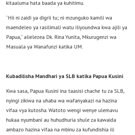
kitaaluma hata baada ya kuhitimu.
“Hii ni zaidi ya digrii tu; ni mzunguko kamili wa
maendeleo ya rasilimali watu iliyoundwa kwa ajili ya
Papua,” alielezea Dk. Rina Yunita, Mkurugenzi wa
Masuala ya Wanafunzi katika UM.
Kubadilisha Mandhari ya SLB katika Papua Kusini
Kwa sasa, Papua Kusini ina taasisi chache tu za SLB,
nyingi zikiwa na uhaba wa wafanyakazi na hazina
vifaa vya kutosha. Watoto wengi wenye ulemavu
hukaa nyumbani au huhudhuria shule za kawaida
ambazo hazina vifaa na mbinu za kufundishia ili