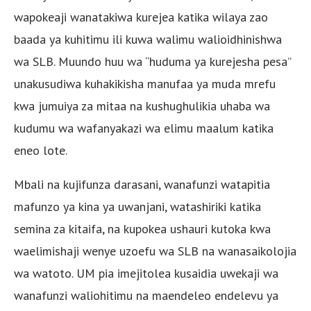
wapokeaji wanatakiwa kurejea katika wilaya zao
baada ya kuhitimu ili kuwa walimu walioidhinishwa
wa SLB. Muundo huu wa “huduma ya kurejesha pesa”
unakusudiwa kuhakikisha manufaa ya muda mrefu
kwa jumuiya za mitaa na kushughulikia uhaba wa
kudumu wa wafanyakazi wa elimu maalum katika
eneo lote.
Mbali na kujifunza darasani, wanafunzi watapitia
mafunzo ya kina ya uwanjani, watashiriki katika
semina za kitaifa, na kupokea ushauri kutoka kwa
waelimishaji wenye uzoefu wa SLB na wanasaikolojia
wa watoto. UM pia imejitolea kusaidia uwekaji wa
wanafunzi waliohitimu na maendeleo endelevu ya