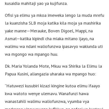
kusaidia mahitaji yao ya kujifunza.
Ofisi ya elimu ya mkoa imeweka lengo la muda mrefu
la kuanzisha SLB moja katika kila moja ya mashirika
yake manne—Merauke, Boven Digoel, Mappi, na
Asmat—katika kipindi cha miaka mitano ijayo, na
walimu wa ndani waliofunzwa ipasavyo wakiunda uti
wa mgongo wa mpango huu.
Dk. Maria Yolanda Mote, Mkuu wa Shirika la Elimu la
Papua Kusini, aliangazia uharaka wa mpango huo:
“Hatuwezi kusubiri kizazi kingine kutoa elimu ifaayo
kwa watoto wenye ulemavu. Wanafunzi hawa
wanastahili walimu waliofunzwa, vyumba vya