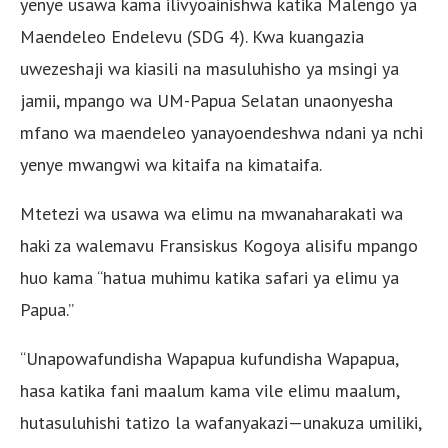
yenye usawa kama ilivyoainishwa katika Malengo ya
Maendeleo Endelevu (SDG 4). Kwa kuangazia
uwezeshaji wa kiasili na masuluhisho ya msingi ya
jamii, mpango wa UM-Papua Selatan unaonyesha
mfano wa maendeleo yanayoendeshwa ndani ya nchi
yenye mwangwi wa kitaifa na kimataifa.
Mtetezi wa usawa wa elimu na mwanaharakati wa
haki za walemavu Fransiskus Kogoya alisifu mpango
huo kama “hatua muhimu katika safari ya elimu ya
Papua.”
“Unapowafundisha Wapapua kufundisha Wapapua,
hasa katika fani maalum kama vile elimu maalum,
hutasuluhishi tatizo la wafanyakazi—unakuza umiliki,