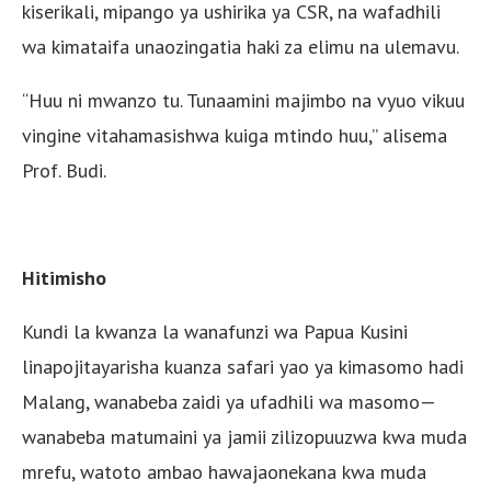
kiserikali, mipango ya ushirika ya CSR, na wafadhili
wa kimataifa unaozingatia haki za elimu na ulemavu.
“Huu ni mwanzo tu. Tunaamini majimbo na vyuo vikuu
vingine vitahamasishwa kuiga mtindo huu,” alisema
Prof. Budi.
Hitimisho
Kundi la kwanza la wanafunzi wa Papua Kusini
linapojitayarisha kuanza safari yao ya kimasomo hadi
Malang, wanabeba zaidi ya ufadhili wa masomo—
wanabeba matumaini ya jamii zilizopuuzwa kwa muda
mrefu, watoto ambao hawajaonekana kwa muda