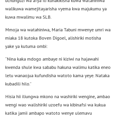
uchunguzi wa afya ili kuhakikisha kuwa watahiniwa
walikuwa wamejitayarisha vyema kwa majukumu ya
kuwa mwalimu wa SLB.
Mmoja wa watahiniwa, Maria Tabuni mwenye umri wa
miaka 18 kutoka Boven Digoel, alishiriki motisha
yake ya kutuma ombi:
“Nina kaka mdogo ambaye ni kiziwi na hajawahi
kwenda shule kwa sababu hakuna walimu katika eneo
letu wanaojua kufundisha watoto kama yeye. Nataka
kubadili hilo.”
Hisia hii iliungwa mkono na washiriki wengine, ambao
wengi wao walishiriki uzoefu wa kibinafsi wa kukua
katika jamii ambapo watoto wenye ulemavu