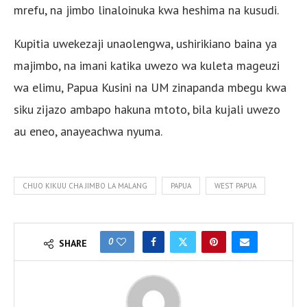
mrefu, na jimbo linaloinuka kwa heshima na kusudi.
Kupitia uwekezaji unaolengwa, ushirikiano baina ya
majimbo, na imani katika uwezo wa kuleta mageuzi
wa elimu, Papua Kusini na UM zinapanda mbegu kwa
siku zijazo ambapo hakuna mtoto, bila kujali uwezo
au eneo, anayeachwa nyuma.
CHUO KIKUU CHA JIMBO LA MALANG
PAPUA
WEST PAPUA
0
SHARE