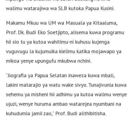
walimu watarajiwa wa SLB kutoka Papua Kusini.
Makamu Mkuu wa UM wa Masuala ya Kitaaluma,
Prof. Dk. Budi Eko Soetjipto, alisema kuwa programu
hii sio tu ya kutoa wahitimu-ni kuhusu kujenga
vuguvugu la kujumuika kielimu katika mojawapo ya
mikoa yenye upungufu mkubwa nchini.
“Jiografia ya Papua Selatan inaweza kuwa mbali,
lakini matarajio ya watu wake sivyo. Tunajivunia kuwa
sehemu ya misheni hii adhimu ya kutoa walimu wenye
ujuzi, wenye huruma ambao watarejea nyumbani na
kuhudumia jamii zao,” Prof. Budi alithibitisha.