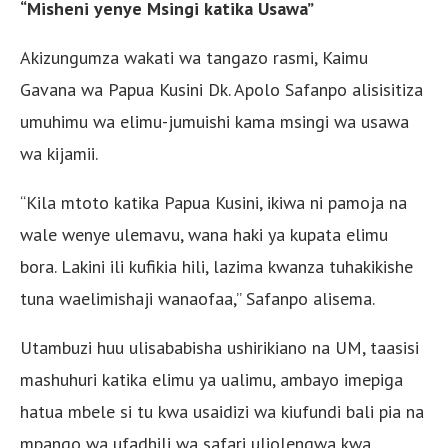
“Misheni yenye Msingi katika Usawa”
Akizungumza wakati wa tangazo rasmi, Kaimu
Gavana wa Papua Kusini Dk. Apolo Safanpo alisisitiza
umuhimu wa elimu-jumuishi kama msingi wa usawa
wa kijamii.
“Kila mtoto katika Papua Kusini, ikiwa ni pamoja na
wale wenye ulemavu, wana haki ya kupata elimu
bora. Lakini ili kufikia hili, lazima kwanza tuhakikishe
tuna waelimishaji wanaofaa,” Safanpo alisema.
Utambuzi huu ulisababisha ushirikiano na UM, taasisi
mashuhuri katika elimu ya ualimu, ambayo imepiga
hatua mbele si tu kwa usaidizi wa kiufundi bali pia na
mpango wa ufadhili wa safari uliolengwa kwa