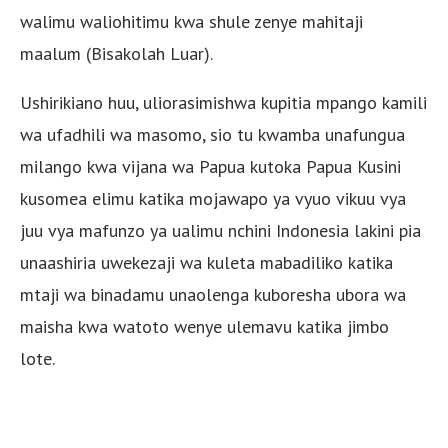
walimu waliohitimu kwa shule zenye mahitaji
maalum (Bisakolah Luar).
Ushirikiano huu, uliorasimishwa kupitia mpango kamili
wa ufadhili wa masomo, sio tu kwamba unafungua
milango kwa vijana wa Papua kutoka Papua Kusini
kusomea elimu katika mojawapo ya vyuo vikuu vya
juu vya mafunzo ya ualimu nchini Indonesia lakini pia
unaashiria uwekezaji wa kuleta mabadiliko katika
mtaji wa binadamu unaolenga kuboresha ubora wa
maisha kwa watoto wenye ulemavu katika jimbo
lote.